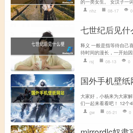
的一类女生。 女汉子一词
nhz
08-17
0
七世纪后见什
释义 一般是指等待自己
待时间的漫长，一开始因
rsj
08-13
0
国外手机壁纸
大家好，小杨来为大家解
们一起来看看吧！ 12个4k
gw
05-21
0
mirrordlc奴