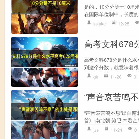
是的，10公分等于10
在国际单位制中，长度的
sslake
12-25
高考文科678
高考文科678分是什么水
到这个分数，就意味着很
gk
11-26
0
“声音哀苦鸣
“声音哀苦鸣不息”出自南
首》 南北朝 鲍照 奉君金
jzs
11-24
0