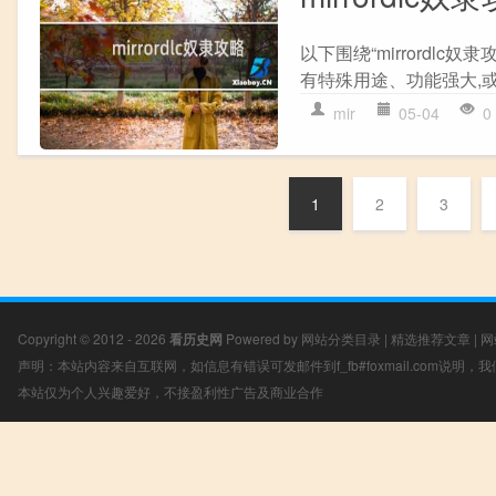
以下围绕“mirrordl
有特殊用途、功能强大,或
mir
05-04
0
1
2
3
Copyright © 2012 - 2026
看历史网
Powered by
网站分类目录
|
精选推荐文章
|
网
声明：本站内容来自互联网，如信息有错误可发邮件到f_fb#foxmail.com说明
本站仅为个人兴趣爱好，不接盈利性广告及商业合作