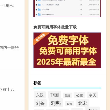
于1厘米。
免费可商用字体批量下载
在国内一般得
标签
行路难十八
中国
东汉
冬天
公主
乾隆
刘邦
刘备
北宋
匈奴