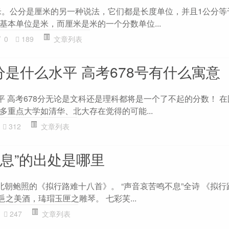
厘米。公分是厘米的另一种说法，它们都是长度单位，并且1公分等
基本单位是米，而厘米是米的一个分数单位...
0
189
文章列表
分是什么水平 高考678号有什么寓意
平 高考678分无论是文科还是理科都将是一个了不起的分数！ 
多重点大学如清华、北大存在觉得的可能...
312
文章列表
不息”的出处是哪里
北朝鲍照的《拟行路难十八首》。 “声音哀苦鸣不息”全诗 《拟
巵之美酒，瑇瑁玉匣之雕琴。 七彩芙...
247
文章列表