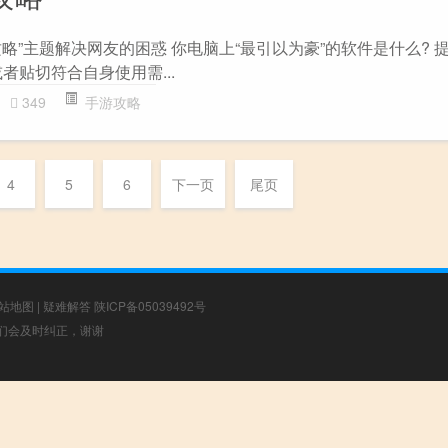
c奴隶攻略”主题解决网友的困惑 你电脑上“最引以为豪”的软件是什么?
者贴切符合自身使用需...
349
手游攻略
4
5
6
下一页
尾页
站地图
|
疑难解答
陕ICP备05039492号
，我们会及时纠正，谢谢