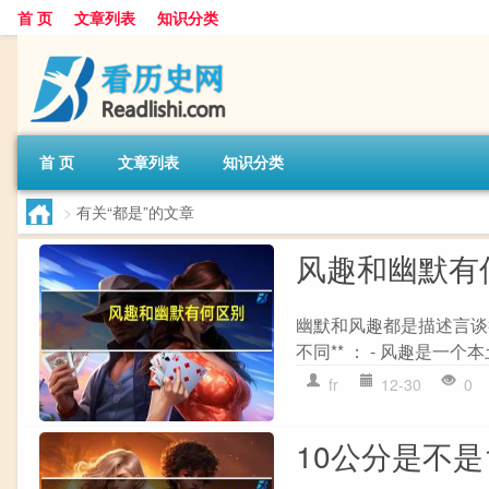
首 页
文章列表
知识分类
首 页
文章列表
知识分类
>
有关“都是”的文章
风趣和幽默有
幽默和风趣都是描述言谈举
不同** ： - 风趣是一个
fr
12-30
0
10公分是不是