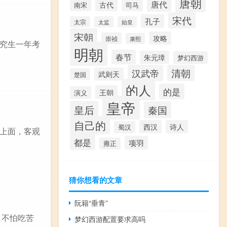
唐朝
唐代
古代
南宋
司马
宋代
孔子
太宗
太监
始皇
宋朝
攻略
崇祯
康熙
究生一年考
明朝
春节
朱元璋
梦幻西游
汉武帝
清朝
武则天
楚国
的人
的是
王朝
演义
皇帝
皇后
秦国
自己的
西汉
诗人
蜀汉
上面，客观
都是
项羽
雍正
猜你想看的文章
阮籍“垂青”
、不怕吃苦
梦幻西游配置要求高吗