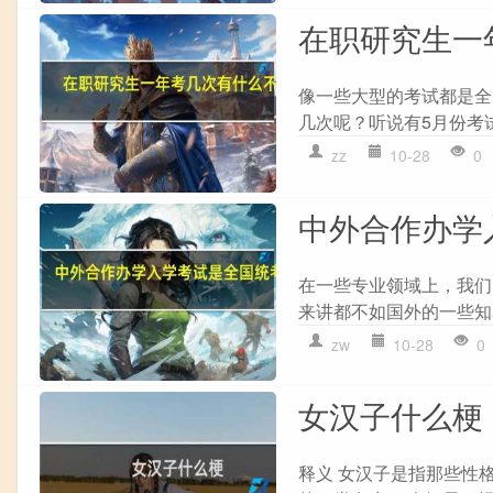
在职研究生一
像一些大型的考试都是全
几次呢？听说有5月份考试
zz
10-28
0
中外合作办学
在一些专业领域上，我们
来讲都不如国外的一些知
zw
10-28
0
女汉子什么梗
释义 女汉子是指那些性