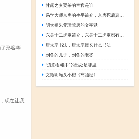
甘露之变要杀的宦官是谁
易学大师京房的生平简介，京房死后真的被分尸而食了？
明太祖朱元璋荒唐的文字狱
东吴十二虎臣简介，东吴十二虎臣都有谁？
唐太宗书法，唐太宗擅长什么书法
为了形容等
刘备的儿子，刘备的老婆
“流影君帷中”的出处是哪里
文徵明蝇头小楷《离骚经》
，现在让我