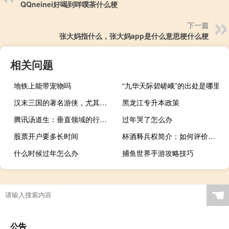
QQneinei好喝到咩噗茶什么梗
下一篇
张大妈指什么，张大妈app是什么意思梗什么梗
相关问题
地铁上能带宠物吗
“九华天际碧嵯峨”的出处是哪里
汉末三国的著名游侠，尤其韩龙刺杀柯比能乃是一绝
黑龙江专升本政策
腾讯汤道生：垂直领域的行业大模型是大模型目前最有效的落地方式
过年哭了怎么办
股票开户要多长时间
杯酒释兵权简介：如何评价杯酒释兵权？
什么时候过年怎么办
捕鱼世界手游攻略技巧
☚
公告