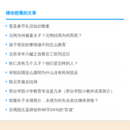
猜你想看的文章
普及春节礼仪知识教案
元恂为何被废太子？元恂结局为何而死？
孩子答应的事情做不到怎么教育
北宋末年六贼之首蔡京三世同忌日
狄仁杰有几个儿子？他们是怎样的人？
宋朝后期这么孱弱为什么没有民间造反
陈元宵最后结局
邢台学院小学教育专业是几本（邢台学院小教外语系简介）
乾隆长子永璜简介，永璜为何失去皇位继承资格？
后蜀国主孟昶创作96字24句的“官箴”