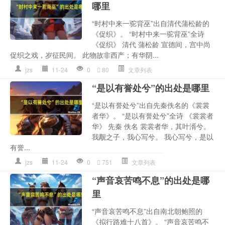
哪里
“时村中来一驼背巫”出自清代蒲松龄的
《促织》。 “时村中来一驼背巫”全诗
《促织》 清代 蒲松龄 宣德间，宫中尚
促织之戏，岁征民间。 此物故非西产；有华阴...
jzs
11-24
0
80
文章列表
“是以有誉处兮”的出处是哪里
“是以有誉处兮”出自先秦佚名的《裳裳
者华》。 “是以有誉处兮”全诗 《裳裳者
华》 先秦 佚名 裳裳者华，其叶湑兮。
我觏之子，我心写兮。 我心写兮，是以
有誉...
jzs
11-24
0
751
文章列表
“声音哀苦鸣不息”的出处是哪
里
“声音哀苦鸣不息”出自南北朝鲍照的
《拟行路难十八首》。 “声音哀苦鸣不