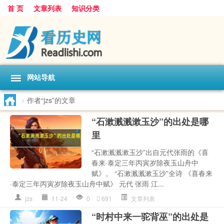
首 页
文章列表
知识分类
网站导航
>
作者“jzs”的文章
“石漱溅溅漱玉沙”的出处是哪
里
“石漱溅溅漱玉沙”出自元代张雨的《喜
春来·泰定三年丙寅岁除夜玉山舟中
赋》。 “石漱溅溅漱玉沙”全诗 《喜春来
·泰定三年丙寅岁除夜玉山舟中赋》 元代 张雨 江...
jzs
11-24
0
691
文章列表
“时村中来一驼背巫”的出处是