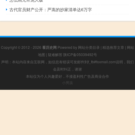
古代官员财产公开：严嵩的抄家清单达6万字
Copyright © 2012 - 2026
看历史网
Powered by
网站分类目录
|
精选推荐文章
|
网站
地图
|
疑难解答
陕ICP备05039492号
声明：本站内容来自互联网，如信息有错误可发邮件到f_fb#foxmail.com说明，我们
会及时纠正，谢谢
本站仅为个人兴趣爱好，不接盈利性广告及商业合作
小男孩