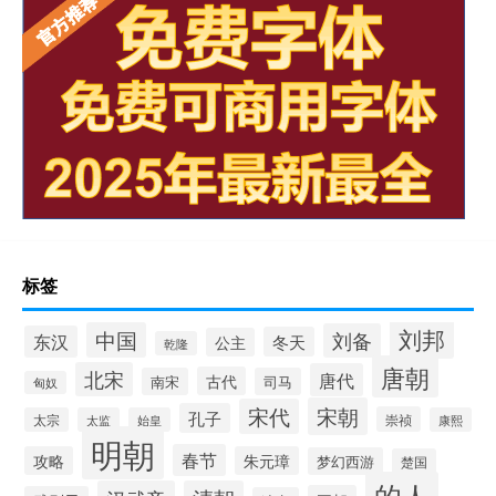
标签
刘邦
中国
刘备
东汉
冬天
公主
乾隆
唐朝
北宋
唐代
古代
南宋
司马
匈奴
宋朝
宋代
孔子
崇祯
太宗
太监
始皇
康熙
明朝
春节
攻略
朱元璋
梦幻西游
楚国
的人