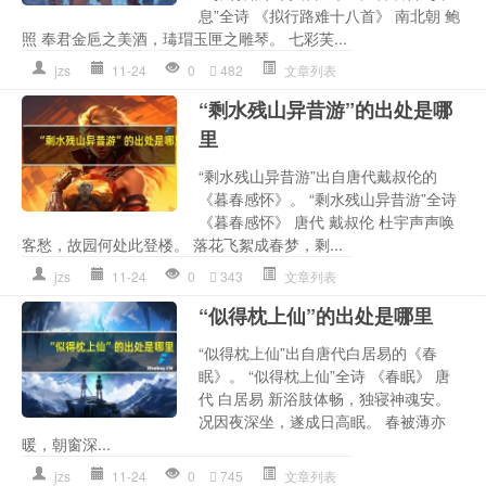
息”全诗 《拟行路难十八首》 南北朝 鲍
照 奉君金巵之美酒，瑇瑁玉匣之雕琴。 七彩芙...
jzs
11-24
0
482
文章列表
“剩水残山异昔游”的出处是哪
里
“剩水残山异昔游”出自唐代戴叔伦的
《暮春感怀》。 “剩水残山异昔游”全诗
《暮春感怀》 唐代 戴叔伦 杜宇声声唤
客愁，故园何处此登楼。 落花飞絮成春梦，剩...
jzs
11-24
0
343
文章列表
“似得枕上仙”的出处是哪里
“似得枕上仙”出自唐代白居易的《春
眠》。 “似得枕上仙”全诗 《春眠》 唐
代 白居易 新浴肢体畅，独寝神魂安。
况因夜深坐，遂成日高眠。 春被薄亦
暖，朝窗深...
jzs
11-24
0
745
文章列表