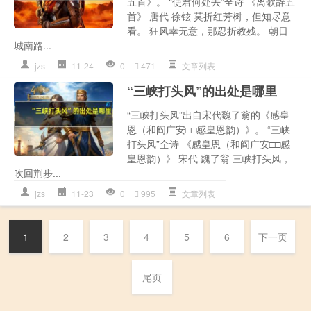
五首》。 “使君何处去”全诗 《离歌辞五
首》 唐代 徐铉 莫折红芳树，但知尽意
看。 狂风幸无意，那忍折教残。 朝日
城南路...
jzs
11-24
0
471
文章列表
“三峡打头风”的出处是哪里
“三峡打头风”出自宋代魏了翁的《感皇
恩（和阎广安□□感皇恩韵）》。 “三峡
打头风”全诗 《感皇恩（和阎广安□□感
皇恩韵）》 宋代 魏了翁 三峡打头风，
吹回荆步...
jzs
11-23
0
995
文章列表
1
2
3
4
5
6
下一页
尾页