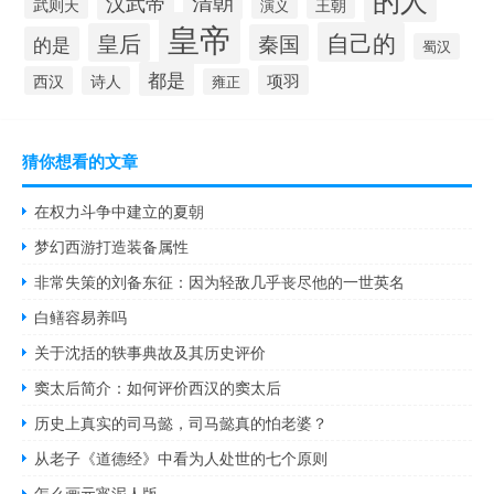
汉武帝
清朝
王朝
武则天
演义
皇帝
自己的
皇后
秦国
的是
蜀汉
都是
项羽
西汉
诗人
雍正
猜你想看的文章
在权力斗争中建立的夏朝
梦幻西游打造装备属性
非常失策的刘备东征：因为轻敌几乎丧尽他的一世英名
白鳝容易养吗
关于沈括的轶事典故及其历史评价
窦太后简介：如何评价西汉的窦太后
历史上真实的司马懿，司马懿真的怕老婆？
从老子《道德经》中看为人处世的七个原则
怎么画元宵泥人版