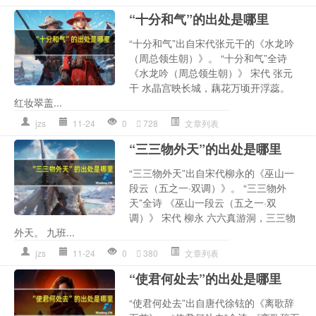
“十分和气”的出处是哪里
“十分和气”出自宋代张元干的《水龙吟
（周总领生朝）》。 “十分和气”全诗
《水龙吟（周总领生朝）》 宋代 张元
干 水晶宫映长城，藕花万顷开浮蕊。
红妆翠盖...
jzs
11-24
0
728
文章列表
“三三物外天”的出处是哪里
“三三物外天”出自宋代柳永的《巫山一
段云（五之一·双调）》。 “三三物外
天”全诗 《巫山一段云（五之一·双
调）》 宋代 柳永 六六真游洞，三三物
外天。 九班...
jzs
11-24
0
380
文章列表
“使君何处去”的出处是哪里
“使君何处去”出自唐代徐铉的《离歌辞