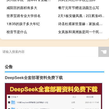
咸阳宫的面积有多大
餐厅元宵节赠送汤圆怎么写
世界贸易专业大学排名
2天1板安徽凤凰：2日累涨45.98%异常波动原因是交易双方自主买卖属于正常市场行为
1米35的孩子多大年纪
诗圣杜甫家世显赫：家族成员为官记录保持近三千年
校音节是什么
女真族和满洲族是同一个民族吗？
☚
公告
DeepSeek全套部署资料免费下载