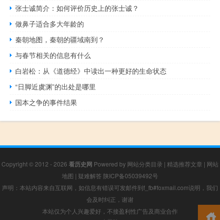
张士诚简介：如何评价历史上的张士诚？
做鼻子适合多大年龄的
秦朝地图，秦朝的疆域南到？
与春节相关的信息有什么
白岩松：从《道德经》中读出一种更好的生命状态
“日脚近虞渊”的出处是哪里
国本之争的事件结果
Copyright © 2012 - 2026
看历史网
Powered by
网站分类目录
|
精选推荐文章
|
网站
地图
|
疑难解答
陕ICP备05039492号
声明：本站内容来自互联网，如信息有错误可发邮件到f_fb#foxmail.com说明，我们
会及时纠正，谢谢
本站仅为个人兴趣爱好，不接盈利性广告及商业合作