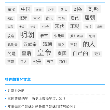
刘邦
中国
刘备
东汉
冬天
公主
乾隆
唐朝
北宋
唐代
古代
南宋
司马
匈奴
宋朝
宋代
孔子
崇祯
太宗
太监
始皇
康熙
明朝
春节
攻略
朱元璋
梦幻西游
楚国
的人
汉武帝
清朝
王朝
武则天
演义
皇帝
自己的
皇后
秦国
的是
蜀汉
都是
项羽
西汉
诗人
雍正
猜你想看的文章
月影抄攻略
三国曹操的笑：历史上曹操笑过几次？
年羹尧两个妹妹分别是谁？妹妹们结局如何？