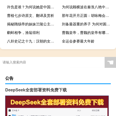
许负是谁？为何说她是中国第一女相士？为何能被皇帝封侯？
为何说顾横波在秦淮八艳中地位最高？如何做到的？
曹植七步诗原文、翻译及赏析
那年花开月正圆：胡咏梅会黑化吗？她喜欢吴聘还是杜明礼？
揭秘隋炀帝的妹妹兰陵公主悲惨的一生
刘备最器重的养子 为何对困境中的关羽见死不救
鹬蚌相争，渔翁得利
曹魏皇帝，曹魏的皇帝有哪几位？
八卦史记之十九：汉朝的女侯爷们
全运会参赛最大年龄
☚
公告
DeepSeek全套部署资料免费下载