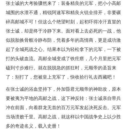
张士诚的大考验骤然来了：装备精良的元军，把小小高邮
城围的水泄不通，精锐阿速军和精良火铳全排开，非要碾
碎高邮城不可！但这么个绝望时刻，起初吓得冷汗直冒的
张士诚，却是终于冷静下来。面对看上去必死的一战，他
似脱胎换骨般冷静布防，凭着多年的高情商，更是成功激
起了全城死战之心。结果本以为轻松拿下的元军，一下被
打的头破血流。高邮全城变成了铁疙瘩，几个月里把元军
磕到寸步难行。就在脱脱急的抓狂时，元顺帝的圣旨来
了：别打了，您被皇上充军了，快收拾行礼去西藏吧！
在张士诚的浴血坚持下，外加昏君元顺帝的神助攻，原本
要被夷为平地的高邮之战，这下神反转：张士诚亲自带兵
冲在前面，向着群龙无首的百万元军发起决死反击。元军
当场溃败千里。高邮之战，就这样以中国战争史上以少胜
多的奇迹名义，载入史册！