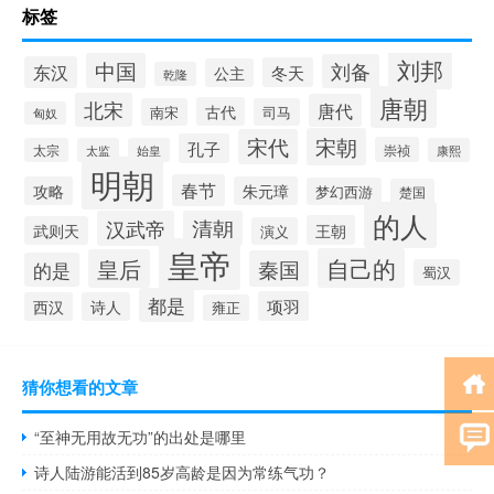
标签
刘邦
中国
刘备
东汉
冬天
公主
乾隆
唐朝
北宋
唐代
古代
南宋
司马
匈奴
宋朝
宋代
孔子
崇祯
太宗
太监
始皇
康熙
明朝
春节
攻略
朱元璋
梦幻西游
楚国
的人
汉武帝
清朝
王朝
武则天
演义
皇帝
自己的
皇后
秦国
的是
蜀汉
都是
项羽
西汉
诗人
雍正
猜你想看的文章
“至神无用故无功”的出处是哪里
诗人陆游能活到85岁高龄是因为常练气功？