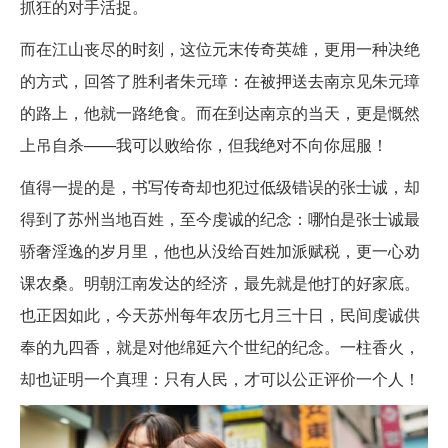
抓狂的对手活捉。
而在江山丧尽的时刻，这位元末传奇英雄，更用一种决绝
的方式，回答了胜利者朱元璋：在被押送去南京见朱元璋
的路上，他就一路绝食。而在到达南京的当天，更是慨然
上吊自杀——我可以败给你，但我绝对不向你屈服！
值得一提的是，书写传奇却也犯过低级错误的张士诚，却
得到了苏州当地百姓，至今虔诚的纪念：哪怕是张士诚最
骄奢淫逸的岁月里，他也从没给百姓加派赋税，更一心劝
课农桑。明朝江南发达的经济，最先就是他打的好家底。
也正因如此，今天苏州每年农历七月三十日，民间虔诚供
奉的九四香，就是对他绵延六个世纪的纪念。一柱香火，
却也证明一个真理：只有人民，才可以公正评价一个人！