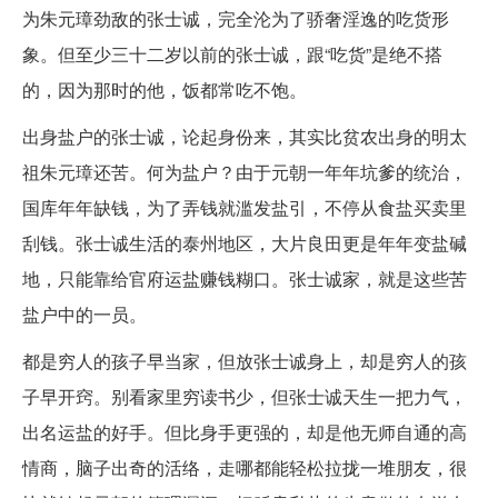
为朱元璋劲敌的张士诚，完全沦为了骄奢淫逸的吃货形
象。但至少三十二岁以前的张士诚，跟“吃货”是绝不搭
的，因为那时的他，饭都常吃不饱。
出身盐户的张士诚，论起身份来，其实比贫农出身的明太
祖朱元璋还苦。何为盐户？由于元朝一年年坑爹的统治，
国库年年缺钱，为了弄钱就滥发盐引，不停从食盐买卖里
刮钱。张士诚生活的泰州地区，大片良田更是年年变盐碱
地，只能靠给官府运盐赚钱糊口。张士诚家，就是这些苦
盐户中的一员。
都是穷人的孩子早当家，但放张士诚身上，却是穷人的孩
子早开窍。别看家里穷读书少，但张士诚天生一把力气，
出名运盐的好手。但比身手更强的，却是他无师自通的高
情商，脑子出奇的活络，走哪都能轻松拉拢一堆朋友，很