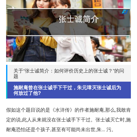
关于“张士诚简介：如何评价历史上的张士诚？”的问
题
施耐庵曾在张士诚手下干过，朱元璋灭张士诚后为
何放过了他?
假如这个题目说的是《水浒传》的作者施耐庵,那么,我敢肯
定的说,此人从来就没在张士诚手下干过。张士诚灭亡时,施
耐庵恐怕还是个孩子,甚至有可能尚未出世,朱... 污。