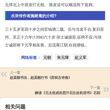
元璋北上中原攻打元朝。 陈友谅可以顺流而下直捣。
水浒传作者施耐庵的介绍?
三十五岁至四十岁之间官钱塘二载。后与当道不合,复归苏
州。至正十六年(1356)六十岁,张士诚据苏,征聘不应;与张
士诚部将卞元亨相友善。后流寓江阴,在祝塘镇...
网络标签：
元朝
朱元璋
起义军
上一篇
赵孟頫书法，赵孟頫行书《苏轼古诗卷》
下一篇
解读《元太祖成吉思汗召丘处机诏书》石刻
相关问题