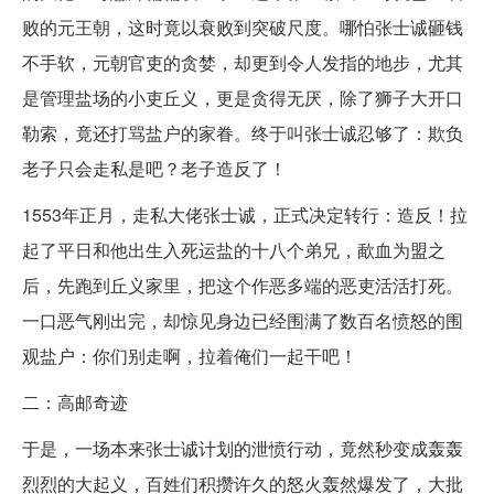
败的元王朝，这时竟以衰败到突破尺度。哪怕张士诚砸钱
不手软，元朝官吏的贪婪，却更到令人发指的地步，尤其
是管理盐场的小吏丘义，更是贪得无厌，除了狮子大开口
勒索，竟还打骂盐户的家眷。终于叫张士诚忍够了：欺负
老子只会走私是吧？老子造反了！
1553年正月，走私大佬张士诚，正式决定转行：造反！拉
起了平日和他出生入死运盐的十八个弟兄，歃血为盟之
后，先跑到丘义家里，把这个作恶多端的恶吏活活打死。
一口恶气刚出完，却惊见身边已经围满了数百名愤怒的围
观盐户：你们别走啊，拉着俺们一起干吧！
二：高邮奇迹
于是，一场本来张士诚计划的泄愤行动，竟然秒变成轰轰
烈烈的大起义，百姓们积攒许久的怒火轰然爆发了，大批