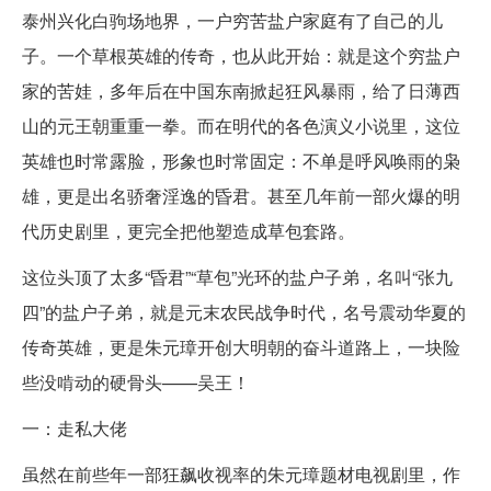
泰州兴化白驹场地界，一户穷苦盐户家庭有了自己的儿
子。一个草根英雄的传奇，也从此开始：就是这个穷盐户
家的苦娃，多年后在中国东南掀起狂风暴雨，给了日薄西
山的元王朝重重一拳。而在明代的各色演义小说里，这位
英雄也时常露脸，形象也时常固定：不单是呼风唤雨的枭
雄，更是出名骄奢淫逸的昏君。甚至几年前一部火爆的明
代历史剧里，更完全把他塑造成草包套路。
这位头顶了太多“昏君”“草包”光环的盐户子弟，名叫“张九
四”的盐户子弟，就是元末农民战争时代，名号震动华夏的
传奇英雄，更是朱元璋开创大明朝的奋斗道路上，一块险
些没啃动的硬骨头——吴王！
一：走私大佬
虽然在前些年一部狂飙收视率的朱元璋题材电视剧里，作