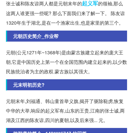
起义军
张士诚和陈友谅两人都是元朝末年的
的领袖,那么
这两人谁更强一些呢? 那么下面我们来了解一下。 陈友谅
1320年生于湖北,是在一个渔家出生,也是家里的第三个。
元朝历史简介_作业帮
元朝(公元1271年~1368年)是由蒙古族建立起来的庞大王
朝,它是中国历史上第一个在全国范围内建立起来的,以少数
民族统治者为主的政权.蒙古族以其强大。
元末明初历史?
元朝末年,刘福通、韩山童首举义旗,揭开了驱除鞑虏,恢复
中华的大举,响应的起义军有,山东的王贵,江南的张士诚,两
湖及江西的陈友谅,四川的夏朝,以及后来强... 元。