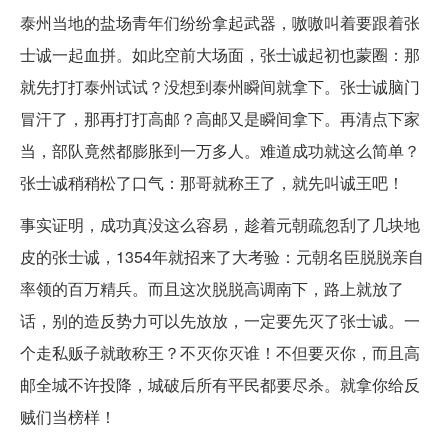
泰州当地的盐场青年们纷纷拿起武器，嗷嗷叫着要跟着张
士诚一起血拼。如此空前大场面，张士诚起初也蒙圈：那
就先打打泰州试试？没想到泰州瞬间就拿下。张士诚脑门
冒汗了，那再打打高邮？高邮又是瞬间拿下。再清点下家
当，部队竟然都膨胀到一万多人。难道成功就这么简单？
张士诚稍稍松了口气：那哥就称王了，就先叫诚王吧！
事实证明，成功真没这么容易，趁着元朝疏忽刮了几块地
皮的张士诚，1354年就招来了大考验：元朝名臣脱脱亲自
率领的百万精兵。而且这次脱脱高调南下，路上就放了
话，别的造反势力可以先放放，一定要先灭了张士诚。一
个走私贩子就敢称王？不灭你灭谁！不但要灭你，而且高
邮全城不许投降，城破后所有平民都要尽杀。就拿你给反
贼们当榜样！