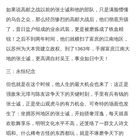
如果说高邮之战以前的张士诚和他的部队，只是满脸懵懂
的乌合之众，那么经历惨烈的高邮大战后，他们彻底升级
了，昔日盐户组成的业余武装，更是被磨炼成了铁血精
锐！之后不到两年时间，他们就横扫了富庶的江南地区，
以苏州为大本营建立政权。到了1363年，手握富庶江南大
地的张士诚，更高调自封吴王，事业如日中天！
三：永恒纪念
但也就是在这个时候，他人生的最大机会也来了：这正是
强敌朱元璋与陈友谅争天下的关键时刻，手里有兵有钱的
张士诚，正是坐山观虎斗的有力机会。可奇特的场面也发
生了：坐拥苏州地区的张士诚，开始骄奢淫逸，每天就喜
欢歌舞享乐，明明文化水平不高，还笼络了一群文人诗文
唱和。什么稀奇古怪的东西都玩，就是不琢磨争天下的