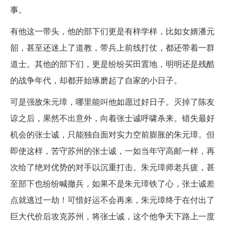
事。
有他这一带头，他的部下们更是有样学样，比如女婿潘元
韶，甚至还迷上了道教，带兵上前线打仗，都还带着一群
道士。其他的部下们，更是纷纷买田置地，明明还是残酷
的战争年代，却都开始琢磨起了自家的小日子。
可是强敌朱元璋，哪里能叫他如愿过好日子。灭掉了陈友
谅之后，果然不出意外，向着张士诚呼啸杀来。错失最好
机会的张士诚，只能独自面对实力空前膨胀的朱元璋。但
即使这样，苦守苏州的张士诚，一如当年守高邮一样，再
次给了绝对优势的对手以沉重打击。朱元璋师老兵疲，甚
至部下也纷纷喊撤兵，如果不是朱元璋铁了心，张士诚差
点就逃过一劫！可惜好运不会再来，朱元璋终于在付出了
巨大代价后攻克苏州，将张士诚，这个他争天下路上一度