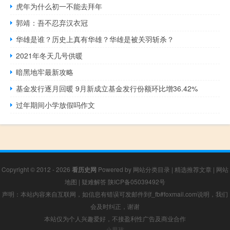
虎年为什么初一不能去拜年
郭靖：吾不忍弃汉衣冠
华雄是谁？历史上真有华雄？华雄是被关羽斩杀？
2021年冬天几号供暖
暗黑地牢最新攻略
基金发行逐月回暖 9月新成立基金发行份额环比增36.42%
过年期间小学放假吗作文
Copyright © 2012 - 2026
看历史网
Powered by
网站分类目录
|
精选推荐文章
|
网站
地图
|
疑难解答
陕ICP备05039492号
声明：本站内容来自互联网，如信息有错误可发邮件到f_fb#foxmail.com说明，我们
会及时纠正，谢谢
本站仅为个人兴趣爱好，不接盈利性广告及商业合作
小男孩