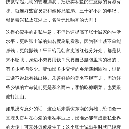
快就钻起元朝的管理漏洞，把贩卖私盐的生意做的有滋有
味。就连好些官员都和他称兄道弟。三十岁不到的年纪，
就是泰兴私盐江湖上，名号无比响亮的大哥！
这得心应手的走私生意，不但迅速提高了张士诚家的生活
水平，更叫张士诚的知名度刷刷看涨。因为张士诚不单能
赚钱，更能撒钱！平日给元朝官吏送红包分好处，都是从
来不眨眼，身边小弟要用钱？只要自己腰包里掏的出的，
有多少就掏多少。哪怕没多少交情的乡亲遇到困难，也是
二话不说就有钱出钱。乐善好施的美名不胫而走，周边好
些乡镇的亡命徒们更是慕名而来，哪怕吃糠咽菜，也要跟
他打江山。
如果没有意外的话，这位后来震惊东南的枭雄，恐怕会一
直埋头奋斗在心爱的走私事业上，没准还能熬成走私业界
的大佬！可意外偏偏发生了：这个张士诚出生时就已经衰