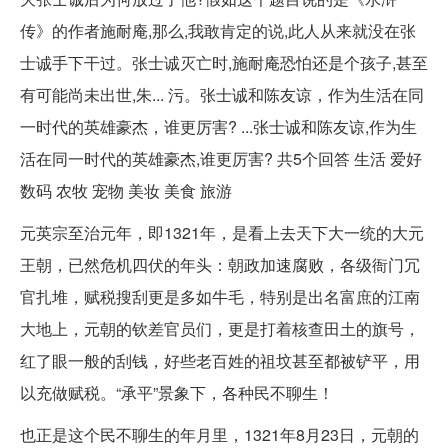
传》的作者施耐庵,那么,我敢肯定的说,此人从来就没在张
士诚手下干过。张士诚灭亡时,施耐庵恐怕还是个孩子,甚至
有可能尚未出世,朱... 污。张士诚和陈友谅，作为生活在同
一时代的英雄豪杰，谁更厉害? ...张士诚和陈友谅,作为生
活在同一时代的英雄豪杰,谁更厉害? 共5个回答 生活 爱好
数码 农牧 宠物 美妆 美食 旅游
元英宗至治元年，即1321年，是看上去天下大一统的大元
王朝，已然危机四伏的年头：朝政加速腐败，各级衙门冗
官扎堆，赋税搜刮更是多如牛毛，特别是出名富庶的江南
大地上，元朝的钦差官员们，更是打着核查田土的旗号，
红了眼一般的刮钱，好些老百姓的祖坟甚至都被铲平，用
以充做赋税。“承平”景象下，各种民不聊生！
也正是这个民不聊生的年月里，1321年8月23日，元朝的