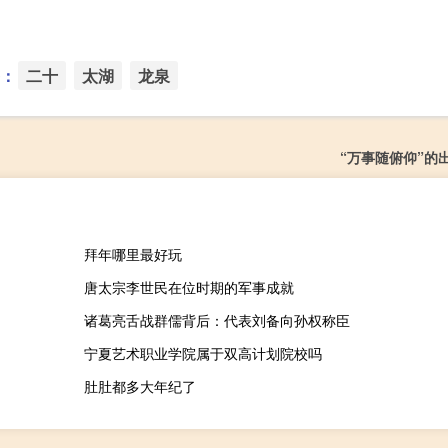
：
二十
太湖
龙泉
“万事随俯仰”的
拜年哪里最好玩
唐太宗李世民在位时期的军事成就
诸葛亮舌战群儒背后：代表刘备向孙权称臣
宁夏艺术职业学院属于双高计划院校吗
肚肚都多大年纪了