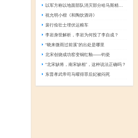
以军方称以地面部队消灭部分哈马斯精锐部队“努赫巴”成员
祝允明小楷《和陶饮酒诗》
裴行俭壮士埋伏运粮车
李岩身世解析，李岩为何投了李自成？
“晓来微雨过前溪”的出处是哪里
北宋创烧成功窑变铜红釉——钧瓷
“北宋缺将，南宋缺相”，这种说法正确吗？
东晋孝武帝司马曜得罪后妃被闷死