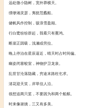
远处微小隐树，宽外莽横天。
缥缈湘灵瑟，夷犹范蠡船。
健帆风作控制，骇浪雪盈颠。
行白鹭纷纷群起，我看只有鶱鸿。
断崖正因吸，浅濑或劳拉。
晚上停泊在星辰逼近，晴天时占时间偏。
幽姿闭塞蛟室，神物护卫龙泉。
乱世甘沦落隐藏，穷途末路枉乞求。
渚花迎天笑，岸草信人沿。
很想追两只桨，不要因为和两个船舷。
时来像谢朓，三又有多美。