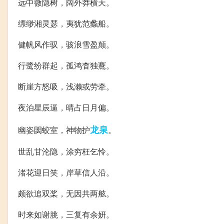
远中微隐树，阔外莽横天。
缥缈湘灵瑟，夷犹范蠡船。
健帆风作驭，骇浪雪盈颠。
行鹭纷群起，孤鸿杳独鶱。
断崖方怒吸，浅濑或劳牵。
夜泊星辰逼，晴占日月偏。
龙泉
幽姿閟蛟室，神物护
。
世乱甘沦隐，涂穷枉乞怜。
渚花迎日笑，岸草信人沿。
颇欲追双桨，无因共两舷。
时来如谢朓，三复有余妍。