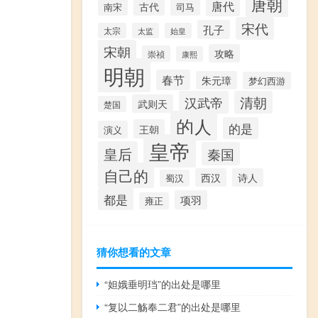
唐朝
唐代
古代
南宋
司马
宋代
孔子
太宗
太监
始皇
宋朝
攻略
崇祯
康熙
明朝
春节
朱元璋
梦幻西游
汉武帝
清朝
武则天
楚国
的人
的是
王朝
演义
皇帝
皇后
秦国
自己的
西汉
诗人
蜀汉
都是
项羽
雍正
猜你想看的文章
“妲娥垂明珰”的出处是哪里
“复以二觞奉二君”的出处是哪里