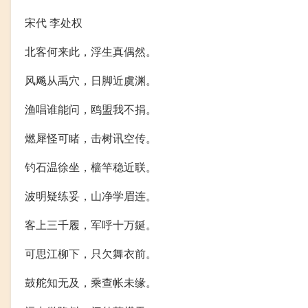
宋代 李处权
北客何来此，浮生真偶然。
风飚从禹穴，日脚近虞渊。
渔唱谁能问，鸥盟我不捐。
燃犀怪可睹，击树讯空传。
钓石温徐坐，樯竿稳近联。
波明疑练妥，山净学眉连。
客上三千履，军呼十万鋋。
可思江柳下，只欠舞衣前。
鼓舵知无及，乘查帐未缘。