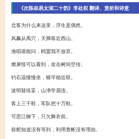
《次陈叔易太湖二十韵》李处权 翻译、赏析和诗意
北客为什么来这里，浮生是偶然。
风飙从禹穴，天脚靠近西山。
渔唱谁能问，鸥盟我不放弃。
燃犀怪可以看到，攻击树间空传。
钓石温慢慢坐，樯竿稳近联。
波明疑练妥，山净学眉连。
客上三千鞋，军队把十万鞋。
可思江柳下，只欠舞衣前。
鼓舵知道没有等到，利用查帐没有理由。