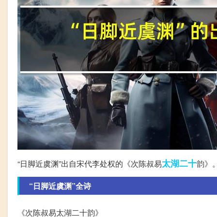
太湖
二十
“日脚近虞渊”出自宋代李处权的《次陈叔易
韵》
“日脚近虞渊”全诗
《次陈叔易太湖二十韵》