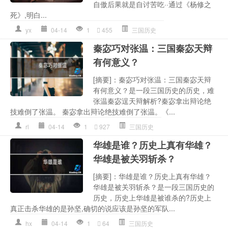
自傲后果就是自讨苦吃··通过《杨修之
死》,明白...
yx
04-14
1
455
三国历史
秦宓巧对张温：三国秦宓天辩
有何意义？
[摘要]：秦宓巧对张温：三国秦宓天辩
有何意义？是一段三国历史的历史，难
张温秦宓逞天辩解析?秦宓拿出辩论绝
技难倒了张温。 秦宓拿出辩论绝技难倒了张温。《...
rl
04-14
1
927
三国历史
华雄是谁？历史上真有华雄？
华雄是被关羽斩杀？
[摘要]：华雄是谁？历史上真有华雄？
华雄是被关羽斩杀？是一段三国历史的
历史，历史上华雄是被谁杀的?历史上
真正击杀华雄的是孙坚,确切的说应该是孙坚的军队...
hx
04-14
1
64
三国历史