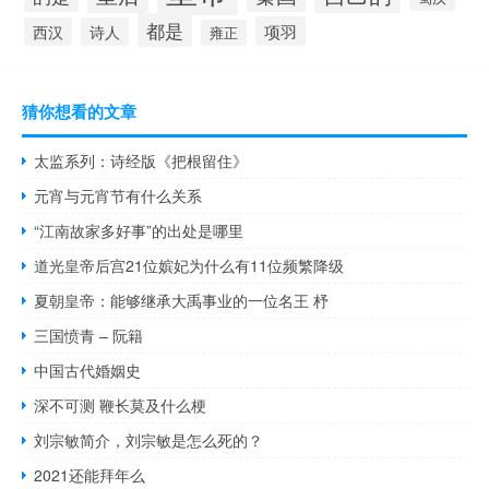
都是
项羽
西汉
诗人
雍正
猜你想看的文章
太监系列：诗经版《把根留住》
元宵与元宵节有什么关系
“江南故家多好事”的出处是哪里
道光皇帝后宫21位嫔妃为什么有11位频繁降级
夏朝皇帝：能够继承大禹事业的一位名王 杼
三国愤青 – 阮籍
中国古代婚姻史
深不可测 鞭长莫及什么梗
刘宗敏简介，刘宗敏是怎么死的？
2021还能拜年么