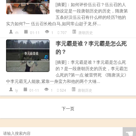
[摘要]：如何评价伍云召？伍云召的人
物设定是一段唐朝历史的历史，隋唐第
五条好汉伍云召有什么样的经历?他的
实力如何?一 伍云召长枪白马,如同常山赵子龙,怀...
rh
01-11
1
707
唐朝历史
李元霸是谁？李元霸是怎么死
的？
[摘要]：李元霸是谁？李元霸是怎么死
的？是一段唐朝历史的历史，李元霸怎
么死的?第一点:被雷劈死 《隋唐演义》
中李元霸无人能敌,紧靠一身蛮力和他的两个大锤...
ly
01-11
1
524
唐朝历史
下一页
☚