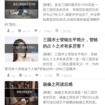
[摘要]：直击三国时最悲壮10句话是一
段三国历史的历史，有很悲壮很悲壮的
诗句么?给几个,我要开学动员了_作业帮
如果是悲壮的话,比较经典的就是谭嗣同
的“我自...
zj
04-14
2
692
三国历史
三国术士管辂生平简介，管辂
的占卜之术有多厉害？
[摘要]：三国术士管辂生平简介，管辂
的占卜之术有多厉害？是一段三国历史
的历史，《三国志通俗演义》中，为何
要写神卜管辂这个人物?管辂(209一256)三国魏术...
sg
04-14
1
798
三国历史
杨修之死读后感
[摘要]：杨修之死读后感是一段三国历
史的历史，杨修之死告诉了我们什么我
要写读后感又不能概括杨修之死到底...