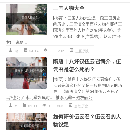
三国人物大全
[摘要]：三国人物大全是一段三国历史
的历史，三国演义里面的人物有哪些三
国演义里面的人物有刘备(字玄德)、关
羽(字云长)、张飞(字翼德)、赵云(字子
龙)、诸葛...
sg
04-14
2
815
三国历史
隋唐十八好汉伍云召简介，伍
云召是怎么死的？
[摘要]：隋唐十八好汉伍云召简介，伍
云召是怎么死的？是一段唐朝历史的历
史，《隋唐演义》第54集伍云召死了
吗?也死了,李元霸发疯时.....被李元霸当炮灰砸死...
st
01-11
1
363
唐朝历史
如何评价伍云召？伍云召的人
物设定