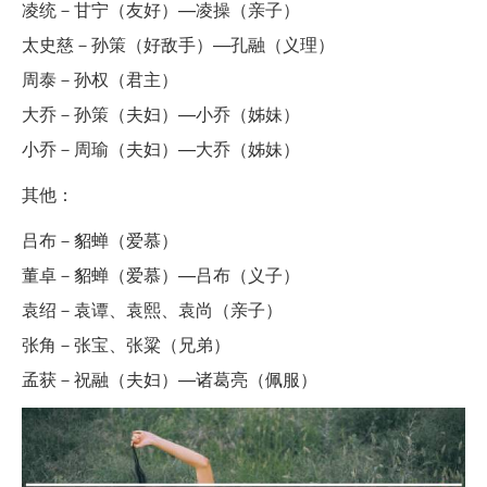
凌统－甘宁（友好）—凌操（亲子）
太史慈－孙策（好敌手）—孔融（义理）
周泰－孙权（君主）
大乔－孙策（夫妇）—小乔（姊妹）
小乔－周瑜（夫妇）—大乔（姊妹）
其他：
吕布－貂蝉（爱慕）
董卓－貂蝉（爱慕）—吕布（义子）
袁绍－袁谭、袁熙、袁尚（亲子）
张角－张宝、张粱（兄弟）
孟获－祝融（夫妇）—诸葛亮（佩服）