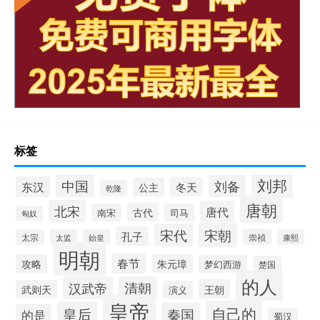
标签
刘邦
中国
刘备
东汉
冬天
公主
乾隆
唐朝
北宋
唐代
古代
南宋
司马
匈奴
宋朝
宋代
孔子
崇祯
太宗
太监
始皇
康熙
明朝
春节
攻略
朱元璋
梦幻西游
楚国
的人
汉武帝
清朝
王朝
武则天
演义
皇帝
自己的
皇后
秦国
的是
蜀汉