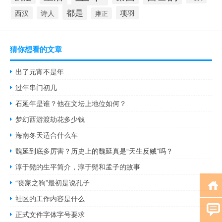
都是
项羽
西汉
诗人
雍正
猜你想看的文章
出了元宵不是年
过年串门初几
石延年是谁？他在文坛上地位如何？
梦幻西游渡劫花多少钱
海南冬天适合什么车
魏延到底多厉害？历史上的魏延真是“天生反贼”吗？
淳于髡的生平简介，淳于髡和孟子的故事
“丧家之狗”最初是说孔子
社区的工作内容是什么
正式文件字体字号要求