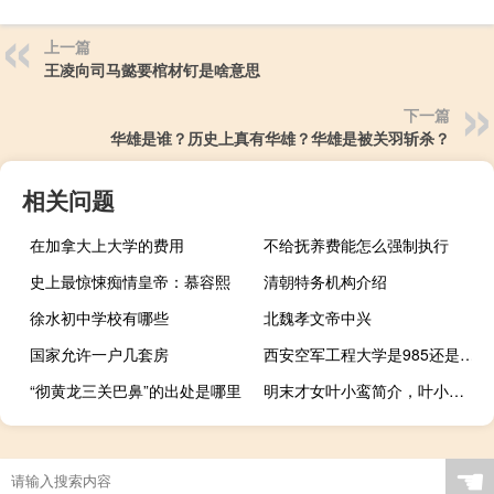
上一篇
王凌向司马懿要棺材钉是啥意思
下一篇
华雄是谁？历史上真有华雄？华雄是被关羽斩杀？
相关问题
在加拿大上大学的费用
不给抚养费能怎么强制执行
史上最惊悚痴情皇帝：慕容熙
清朝特务机构介绍
徐水初中学校有哪些
北魏孝文帝中兴
国家允许一户几套房
西安空军工程大学是985还是211
“彻黄龙三关巴鼻”的出处是哪里
明末才女叶小鸾简介，叶小鸾如何死的？
☚