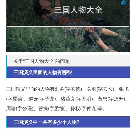
关于“三国人物大全”的问题
三国演义里面的人物有哪些
三国演义里面的人物有刘备(字玄德)、关羽(字云长)、张飞
(字翼德)、赵云(字子龙)、诸葛亮(字孔明)、黄忠(字汉升)、
周瑜(字公瑾)、曹操(字孟德)、孙权(字仲谋)等。
三国演义中一共有多少个人物?