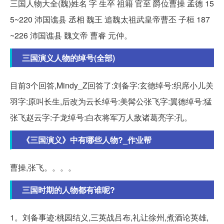
三国人物大全(魏)姓名 字 生卒 祖籍 官至 爵位曹操 孟德 15
5~220 沛国谯县 丞相 魏王 追魏太祖武皇帝曹丕 子桓 187
~226 沛国谯县 魏文帝 曹睿 元仲。
三国演义人物的绰号(全部)
目前3个回答,Mindy_Z回答了:刘备字:玄德绰号:织席小儿关
羽字:原叫长生,后改为云长绰号:美髯公张飞字:翼德绰号:猛
张飞赵云字:子龙绰号:白衣将军万人敌诸葛亮字:孔。
《三国演义》中有哪些人物?_作业帮
曹操,张飞。。。。
三国时期的人物都有谁呢?
1。刘备事迹:桃园结义,三英战吕布,礼让徐州,煮酒论英雄,