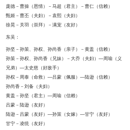
庞德－曹操（恩情）－马超（君主）－曹仁（信赖）
甄姬－曹丕（夫妇）－袁熙（夫妇）
徐晃－关羽（崇拜）－满宠（友好）
东吴：
孙坚－孙策、孙权、孙尚香（亲子）－黄盖（信赖）
孙策－孙权、孙尚香（兄妹）－大乔（夫妇）—周瑜（义
兄弟）—太史慈（好敌手）
孙权－周泰（命救）—吕蒙（佩服）—陆逊（信赖）
孙尚香－刘备（夫妇）
黄盖－孙坚（君主）—周瑜（信赖）
吕蒙－陆逊（友好）
陆逊－吕蒙（友好）—孙策（女嫁）—甘宁（友好）
甘宁－凌统（友好）