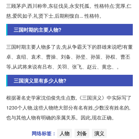
三顾茅庐,西川称帝,东征伐吴,永安托孤。性格特点:宽厚,仁
慈,爱民如子,礼贤下士,后期刚愎自... 性格特。
三国时期的主要人物?
三国时期主要人物多了去,先从争霸天下的群雄来说吧!有董
卓、袁绍、袁术、曹操、刘备、孙坚、孙策、孙权、曹丕
等,从武将来说有吕布、关羽、张飞、赵云、黄忠、。
三国演义里有多少人物?
根据著名史学家沈伯俊先生点数,《三国演义》中实际写了
1230个人物,这些人物绝大部分有名有姓,少数没有姓名的,
也与其他人物有明确的亲属关系。因此,现在正确。
网络标签：
人物
刘备
演义