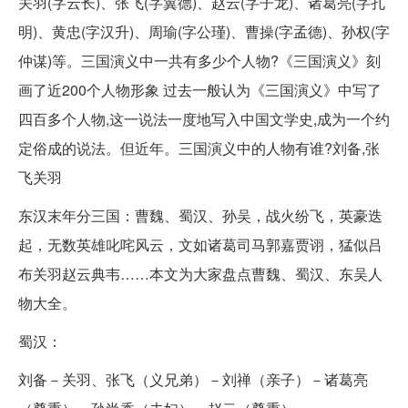
关羽(字云长)、张飞(字翼德)、赵云(字子龙)、诸葛亮(字孔
明)、黄忠(字汉升)、周瑜(字公瑾)、曹操(字孟德)、孙权(字
仲谋)等。三国演义中一共有多少个人物?《三国演义》刻
画了近200个人物形象 过去一般认为《三国演义》中写了
四百多个人物,这一说法一度地写入中国文学史,成为一个约
定俗成的说法。但近年。三国演义中的人物有谁?刘备,张
飞关羽
东汉末年分三国：曹魏、蜀汉、孙吴，战火纷飞，英豪迭
起，无数英雄叱咤风云，文如诸葛司马郭嘉贾诩，猛似吕
布关羽赵云典韦……本文为大家盘点曹魏、蜀汉、东吴人
物大全。
蜀汉：
刘备－关羽、张飞（义兄弟）－刘禅（亲子）－诸葛亮