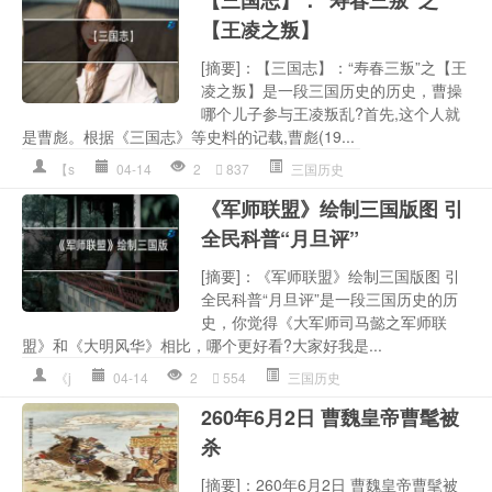
【王凌之叛】
[摘要]：【三国志】：“寿春三叛”之【王
凌之叛】是一段三国历史的历史，曹操
哪个儿子参与王凌叛乱?首先,这个人就
是曹彪。根据《三国志》等史料的记载,曹彪(19...
【s
04-14
2
837
三国历史
《军师联盟》绘制三国版图 引
全民科普“月旦评”
[摘要]：《军师联盟》绘制三国版图 引
全民科普“月旦评”是一段三国历史的历
史，你觉得《大军师司马懿之军师联
盟》和《大明风华》相比，哪个更好看?大家好我是...
《j
04-14
2
554
三国历史
260年6月2日 曹魏皇帝曹髦被
杀
[摘要]：260年6月2日 曹魏皇帝曹髦被