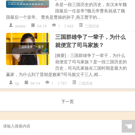
杀是一段三国历史的历史，东汉末年魏
国最后一任皇帝?魏元帝曹奂就成了魏
国最后一个皇帝。 曹奂是曹操的孙子,燕王曹宇的...
sslake
04-14
1
442
三国历史
三国群雄争了一辈子，为什么
就便宜了司马家族？
[摘要]：三国群雄争了一辈子，为什么
就便宜了司马家族？是一段三国历史的
历史，司马氏家族在三国时期是最大的
赢家，为什么到了晋朝是败家?司马懿父子三人,精...
sg
04-14
1
767
三国历史
下一页
☚