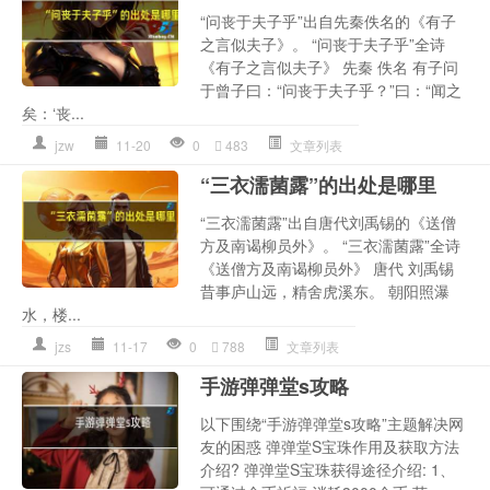
“问丧于夫子乎”出自先秦佚名的《有子
之言似夫子》。 “问丧于夫子乎”全诗
《有子之言似夫子》 先秦 佚名 有子问
于曾子曰：“问丧于夫子乎？”曰：“闻之
矣：‘丧...
jzw
11-20
0
483
文章列表
“三衣濡菌露”的出处是哪里
“三衣濡菌露”出自唐代刘禹锡的《送僧
方及南谒柳员外》。 “三衣濡菌露”全诗
《送僧方及南谒柳员外》 唐代 刘禹锡
昔事庐山远，精舍虎溪东。 朝阳照瀑
水，楼...
jzs
11-17
0
788
文章列表
手游弹弹堂s攻略
以下围绕“手游弹弹堂s攻略”主题解决网
友的困惑 弹弹堂S宝珠作用及获取方法
介绍? 弹弹堂S宝珠获得途径介绍: 1、