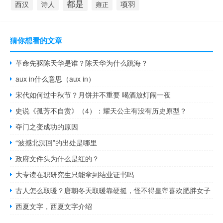
都是
项羽
西汉
诗人
雍正
猜你想看的文章
革命先驱陈天华是谁？陈天华为什么跳海？
aux in什么意思（aux in）
宋代如何过中秋节？月饼并不重要 喝酒放灯闹一夜
史说《孤芳不自赏》（4）：耀天公主有没有历史原型？
夺门之变成功的原因
“波撼北溟回”的出处是哪里
政府文件头为什么是红的？
大专读在职研究生只能拿到结业证书吗
古人怎么取暖？唐朝冬天取暖靠硬挺，怪不得皇帝喜欢肥胖女子
西夏文字，西夏文字介绍