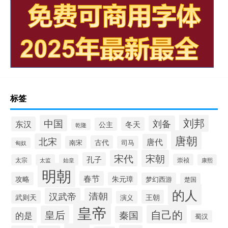
标签
刘邦
中国
刘备
东汉
冬天
公主
乾隆
唐朝
北宋
唐代
古代
南宋
司马
匈奴
宋朝
宋代
孔子
崇祯
太宗
太监
始皇
康熙
明朝
春节
攻略
朱元璋
梦幻西游
楚国
的人
汉武帝
清朝
王朝
武则天
演义
皇帝
自己的
皇后
秦国
的是
蜀汉