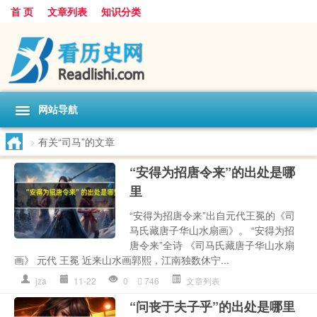
首 页
文章列表
知识分类
网站导航
>
有关“司马”的文章
“安得为招唐令来”的出处是哪
里
“安得为招唐令来”出自元代王冕的《司
马氏藏唐子华山水扇画》。 “安得为招
唐令来”全诗 《司马氏藏唐子华山水扇
画》 元代 王冕 近来山水画郭熙，江南独数休宁...
jza
11-22
0
746
文章列表
“问丧于夫子乎”的出处是哪里