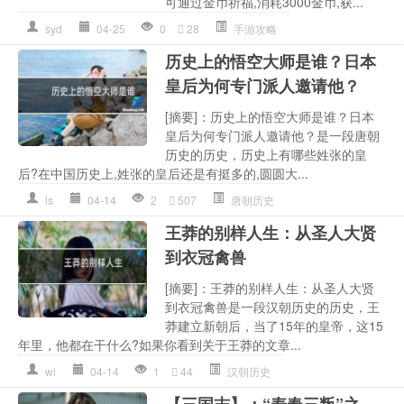
可通过金币祈福,消耗3000金币,获...
syd
04-25
0
28
手游攻略
历史上的悟空大师是谁？日本
皇后为何专门派人邀请他？
[摘要]：历史上的悟空大师是谁？日本
皇后为何专门派人邀请他？是一段唐朝
历史的历史，历史上有哪些姓张的皇
后?在中国历史上,姓张的皇后还是有挺多的,圆圆大...
ls
04-14
2
507
唐朝历史
王莽的别样人生：从圣人大贤
到衣冠禽兽
[摘要]：王莽的别样人生：从圣人大贤
到衣冠禽兽是一段汉朝历史的历史，王
莽建立新朝后，当了15年的皇帝，这15
年里，他都在干什么?如果你看到关于王莽的文章...
wl
04-14
1
44
汉朝历史
【三国志】：“寿春三叛”之