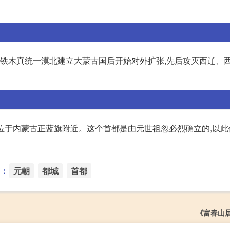
,成吉思汗铁木真统一漠北建立大蒙古国后开始对外扩张,先后攻灭西辽、
,位于内蒙古正蓝旗附近。这个首都是由元世祖忽必烈确立的,以
：
元朝
都城
首都
《富春山