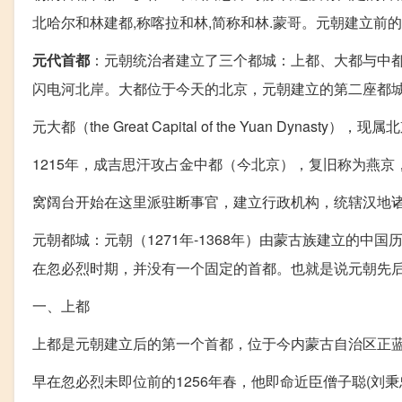
北哈尔和林建都,称喀拉和林,简称和林.蒙哥。元朝建立前的
元代首都
：元朝统治者建立了三个都城：上都、大都与中都
闪电河北岸。大都位于今天的北京，元朝建立的第二座都
元大都（the Great Capital of the Yuan Dyn
1215年，成吉思汗攻占金中都（今北京），复旧称为燕
窝阔台开始在这里派驻断事官，建立行政机构，统辖汉地
元朝都城
：元朝（1271年-1368年）由蒙古族建立的
在忽必烈时期，并没有一个固定的首都。也就是说元朝先
一、上都
上都是元朝建立后的第一个首都，位于今内蒙古自治区正蓝
早在忽必烈未即位前的1256年春，他即命近臣僧子聪(刘