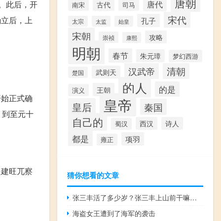
唐朝
唐代
统。此后，开
古代
南宋
司马
宋代
确立后，上
孔子
太宗
太监
始皇
宋朝
攻略
崇祯
康熙
明朝
春节
朱元璋
梦幻西游
汉武帝
清朝
武则天
楚国
的人
的是
王朝
演义
开始正式确
皇帝
皇后
秦国
，到至元十
自己的
西汉
诗人
蜀汉
都是
项羽
雍正
处建旺兀察
猜你想看的文章
张三丰活了多少岁？张三丰上山前干嘛的？
海盗女王遭到了海军的袭击