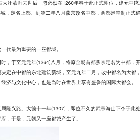
古大汗蒙哥去世后，忽必烈在1260年春于此正式即位，建元中
为都城，定名上都。到第二年八月燕京改名中都，两都巡幸制正式
元一代最为重要的一座都城。
，于至元元年(1264)八月，将原金朝首都燕京定名为中都，
烈决定在中都的东北建筑新城，至元九年二月，改中都名为大都
、经济与文化中心，也是当时在世界上享有盛誉的国际大都会。
隆兴路。大德十一年(1307)，即位不久的武宗海山下令于此
管府，于是，元朝又一座都城产生了。