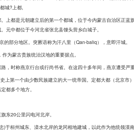
都城?上都,
。上都是元朝建立后的第一个都城，位于今内蒙古自治区正蓝旗
城。元中都位于今河北省张北县馒头营乡白城子。
asty），现属北京的部分地区。突厥语称为汗八里（Qan-baliq），意即汗城。
京，作为蒙古贵族统治汉地的重要据点。
诸路，时称燕京行台或行尚书省。在这四十多年间，燕京遭受严
中国历史上第一个由少数民族建立的大一统帝国。定都大都（北京市
后定都多个地方。
旗东20公里闪电河北岸。
秉忠)于桓州城东、滦水北岸的龙冈相地建城，以此作为他统领漠