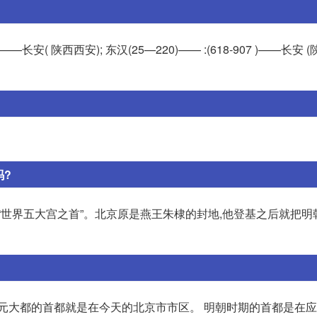
—长安( 陕西西安); 东汉(25—220)—— :(618-907 )——长安 
吗?
“世界五大宫之首”。北京原是燕王朱棣的封地,他登基之后就把明
元大都的首都就是在今天的北京市市区。 明朝时期的首都是在应