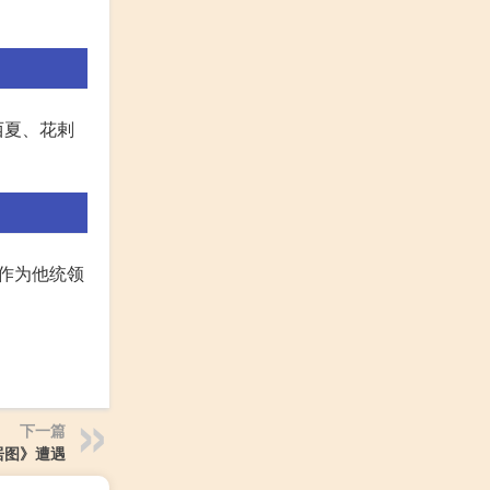
西夏、花剌
此作为他统领
下一篇
居图》遭遇