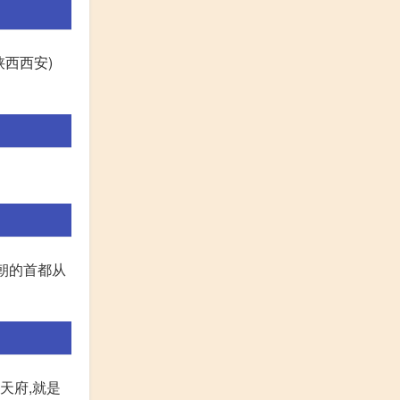
(陕西西安)
朝的首都从
天府,就是