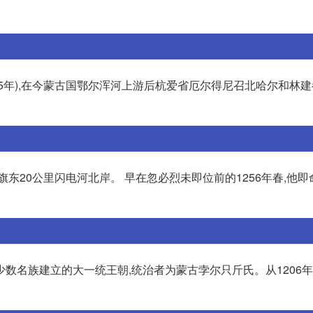
35年),在今蒙古国鄂尔浑河上游后杭爱省厄尔得尼召北哈尔和林建
东20公里闪电河北岸。 早在忽必烈未即位前的1256年春,他
数名族建立的大一统王朝,统治者为蒙古孛尔只斤氏。从1206