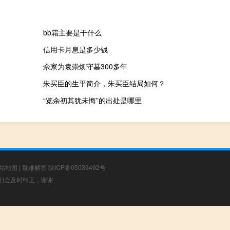
bb霜主要是干什么
信用卡月息是多少钱
佘家为袁崇焕守墓300多年
朱买臣的生平简介，朱买臣结局如何？
“览余初其犹未悔”的出处是哪里
站地图
|
疑难解答
陕ICP备05039492号
，我们会及时纠正，谢谢