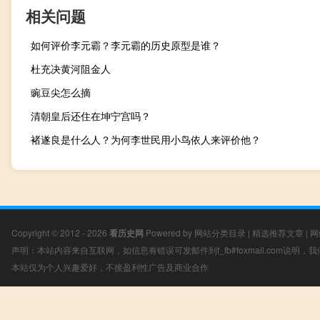
相关问题
如何评价李元霸？李元霸的历史原型是谁？
杜充决黄河阻金人
豌豆尖怎么摘
清朝皇后还住在坤宁宫吗？
褚遂良是什么人？为何李世民用小鸟依人来评价他？
Copyright © 2012 - 2026
看历史网
Powered by
网站分类目录
|
精选推荐文章
|
网
声明：本站内容来自互联网，如信息有错误可发邮件到f_fb#foxmail.com说明
本站仅为个人兴趣爱好，不接盈利性广告及商业合作