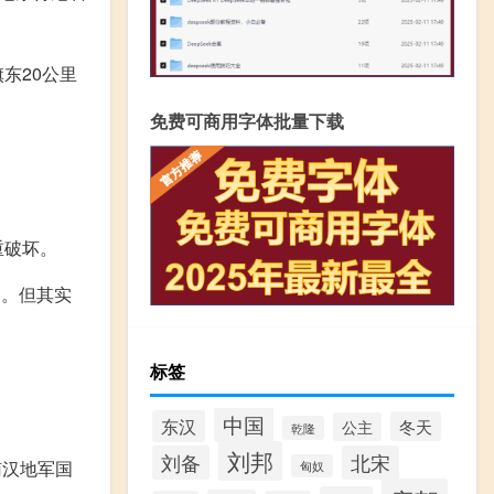
东20公里
免费可商用字体批量下载
重破坏。
）。但其实
标签
中国
东汉
冬天
公主
乾隆
刘邦
刘备
北宋
南汉地军国
匈奴