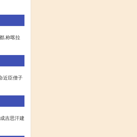
都,称喀拉
即命近臣僧子
年成吉思汗建