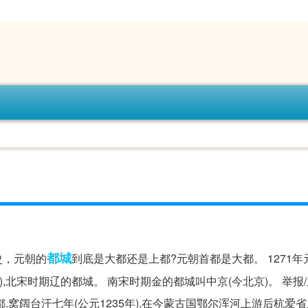
都城
史，元朝的
到底是大都还是上都?元朝首都是大都。 1271年元
),北宋时期辽的都城。 南宋时期金的都城叫中京(今北京)。 举报
窝阔台汗七年(公元1235年),在今蒙古国鄂尔浑河上游后杭爱