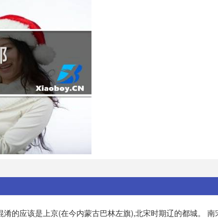
 你混淆的应该是上京(在今内蒙古巴林左旗),北宋时期辽的都城。 