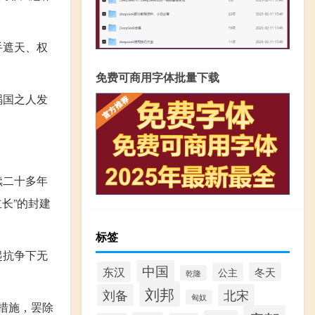
手遮天、权
免费可商用字体批量下载
祸国之人发
！
续二十多年
长”的封建
标签
起抗争下无
中国
东汉
冬天
公主
乾隆
刘邦
刘备
北宋
匈奴
革措施，罢除