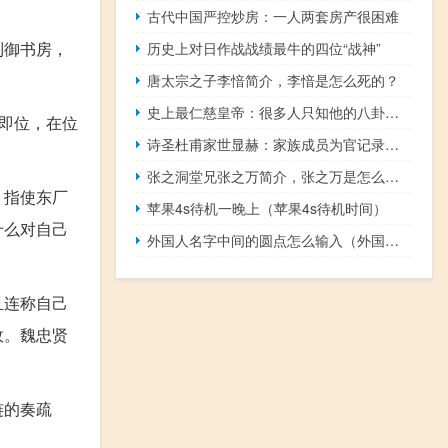
古代中国严控炒房：一人两套房产很困难
到御书房，
历史上对日作战战绩最牛的四位“战神”
唐太宗之子李愔简介，李愔是怎么死的？
史上最仁慈皇帝：很多人只知他的八卦，却不知他的德政
岁即位，在位
诗圣杜甫家世显赫：家族成员为官记录保持近三千年
张之洞堂兄张之万简介，张之万是怎么死的？
、指使东厂
苹果4s待机一晚上（苹果4s待机时间）
什么对自己
外国人名字中间的圆点怎么输入（外国人名字中间那点）
且连称自己
故。魏忠贤
涟的奏疏