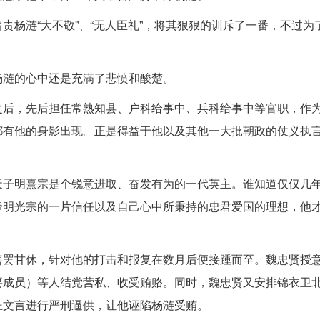
责杨涟“大不敬”、“无人臣礼”，将其狠狠的训斥了一番，不过为
杨涟的心中还是充满了悲愤和酸楚。
之后，先后担任常熟知县、户科给事中、兵科给事中等官职，作
都有他的身影出现。正是得益于他以及其他一大批朝政的仗义执
天子明熹宗是个锐意进取、奋发有为的一代英主。谁知道仅仅几
帝明光宗的一片信任以及自己心中所秉持的忠君爱国的理想，他
善罢甘休，针对他的打击和报复在数月后便接踵而至。魏忠贤授
要成员）等人结党营私、收受贿赂。同时，魏忠贤又安排锦衣卫
汪文言进行严刑逼供，让他诬陷杨涟受贿。