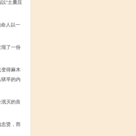
以“土囊压
纯命人以一
发现了一份
已变得麻木
名狱卒的内
全泯灭的良
魏忠贤，而