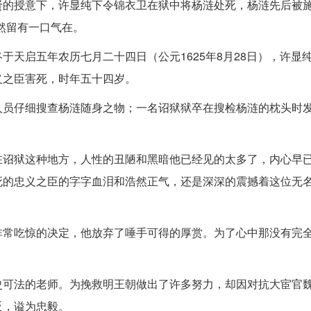
的授意下，许显纯下令锦衣卫在狱中将杨涟处死，杨涟先后被施
然留有一口气在。
天启五年农历七月二十四日（公元1625年8月28日），许显
义之臣害死，时年五十四岁。
人员仔细搜查杨涟随身之物；一名诏狱狱卒在搜检杨涟的枕头时
在诏狱这种地方，人性的丑陋和黑暗他已经见的太多了，内心早
死的忠义之臣的字字血泪和浩然正气，还是深深的震撼着这位无
非常吃惊的决定，他放弃了唾手可得的厚赏。为了心中那没有完
史可法的老师。为挽救明王朝做出了许多努力，却因对抗大宦官
反，谥为忠毅。