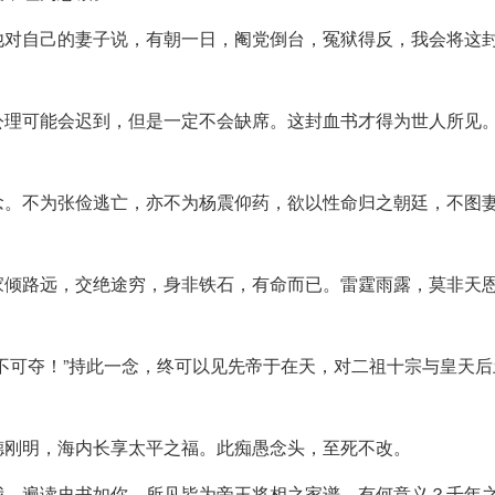
他对自己的妻子说，有朝一日，阉党倒台，冤狱得反，我会将这
公理可能会迟到，但是一定不会缺席。这封血书才得为世人所见
念。不为张俭逃亡，亦不为杨震仰药，欲以性命归之朝廷，不图
家倾路远，交绝途穷，身非铁石，有命而已。雷霆雨露，莫非天
不可夺！”持此一念，终可以见先帝于在天，对二祖十宗与皇天后
德刚明，海内长享太平之福。此痴愚念头，至死不改。
我，遍读史书如你，所见皆为帝王将相之家谱，有何意义？千年