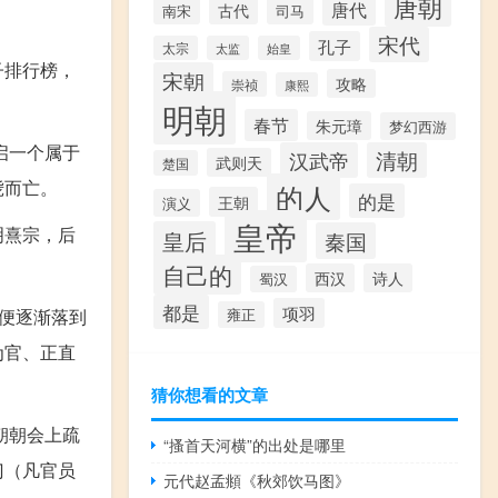
唐朝
唐代
古代
南宋
司马
宋代
孔子
太宗
太监
始皇
子排行榜，
宋朝
攻略
崇祯
康熙
明朝
春节
朱元璋
梦幻西游
启一个属于
汉武帝
清朝
武则天
楚国
毙而亡。
的人
的是
王朝
演义
皇帝
明熹宗，后
皇后
秦国
自己的
西汉
诗人
蜀汉
都是
项羽
便逐渐落到
雍正
为官、正直
猜你想看的文章
朝朝会上疏
“搔首天河横”的出处是哪里
门（凡官员
元代赵孟頫《秋郊饮马图》