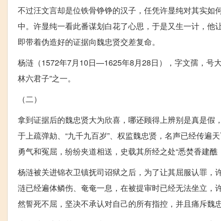
不过汪文言却是位铁骨铮铮的汉子，任凭许显纯对其实如
中。许显纯一看此番谋划白花了心思，于是又生一计，他
即带着伪造好的证据向魏忠贤交差复命。
杨涟（1572年7月10日—1625年8月28日），字文
林六君子”之一。
（二）
拿到证据后的魏忠贤大为欣喜，哪还顾得上辨别是真是假
于上疏弹劾、“九千九百岁”、权监魏忠贤，名声已经传遍
勇气和冤屈，纷纷夹道相送，史载其所经之处“悉焚香建醮
杨涟被关进锦衣卫镇抚司诏狱之后，为了让其屈服认罪，
涟已经遍体鳞伤、奄奄一息，在被提审时已经无法坐立，
然誓死不屈，坚决不承认对自己的所有指控，并且痛斥魏