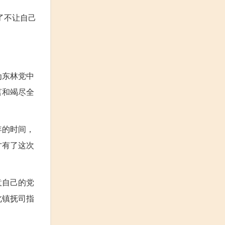
了不让自己
为东林党中
言和竭尽全
年的时间，
才有了这次
意自己的党
北镇抚司指