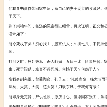
他将血书偷偷带回家中后，命自己的妻子妥善的收藏好。
于天下。
到了崇祯年间，杨涟的冤案得以昭雪，再次证明，正义和
谨录如下：
涟今死杖下矣！痴心报主，愚直仇人；久拼七尺，不复挂
耳。
打问之时，枉处赃私，杀人献媚，五日一比，限限严旨。
生，死于诏狱，难言不得死所。何憾于天？何怨于人？
惟我身副宪臣，曾受顾命。孔子云：“托孤寄命，临大节而
世矣。大笑，大笑，还大笑！刀砍东风，于我何有哉？
涟即身无完骨，尸供蛆蚁，原所甘心。但愿国家强固，圣
当年明月曾经在《明朝那些事儿》中点评道：有人曾质问