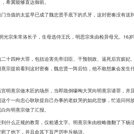
），希冀能够直达御前。
极门当值的太监早已成了魏忠贤手底下的爪牙，这封密奏没有送
帝，明光宗朱常洛长子，生母选侍王氏，明思宗朱由检异母兄。16
的二十四种大罪，包括迫害先帝旧臣、干预朝政、逼死后宫嫔妃
明熹宗提前看到这封密奏，魏忠贤一阵后怕，他不敢想象会发生
后宫明熹宗做木匠的场所，当即跪倒嚎啕大哭向明熹宗请罪，并
到这个一向忠心耿耿提自己办事的老奴哭的如此悲惨，忙追问何
黑白向明熹宗做了汇报。
受到什么正规的教育，仅粗通文字。明熹宗朱由校略微翻了下杨
安慰了他下，并且命其下旨严厉申斥杨涟。