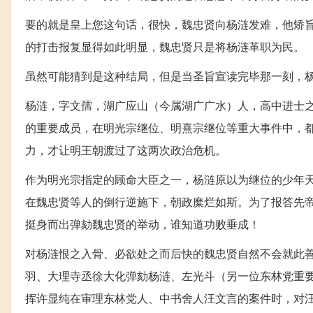
要的就是皇上您这句话，很快，魏忠贤向杨涟发难，他矫旨
的打击报复显得如此明显，魏忠贤只是将杨涟革职为民。
虽然可能猜到是这种结局，但是当圣旨宣读完毕那一刻，
杨涟，字文孺，湖广应山（今属湖广广水）人，高中进士
的重要成员，在明光宗继位、明熹宗继位等重大事件中，
力，才让明王朝渡过了这两次政治危机。
作为明光宗指定的顾命大臣之一，杨涟原以为继位的少年
在魏忠贤等人的倒行逆施下，朝政糜烂如斯。为了报答先
挺身而出弹劾魏忠贤的举动，谁知道功败垂成！
对杨涟恨之入骨、必欲处之而后快的魏忠贤自然不会就此
羽、大理寺丞徐大化弹劾杨涟、左光斗（另一位东林党重
挥许显纯在审理东林党人、中书舍人汪文言的案件时，对