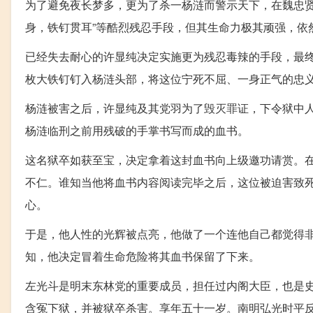
为了避免夜长梦多，更为了杀一杨涟而警示天下，在魏忠贤
身，铁钉贯耳”等酷烈残忍手段，但其生命力极其顽强，依
已经失去耐心的许显纯决定实施更为残忍毒辣的手段，最终于
枚大铁钉钉入杨涟头部，将这位宁死不屈、一身正气的忠
杨涟被害之后，许显纯及其党羽为了毁灭罪证，下令狱中
杨涟临刑之前用残破的手掌书写而成的血书。
这名狱卒如获至宝，决定拿着这封血书向上级邀功请赏。
不仁。谁知当他将血书内容阅读完毕之后，这位被迫害致
心。
于是，他人性的光辉被点亮，他做了一个连他自己都觉得
知，他决定冒着生命危险将其血书保留了下来。
左光斗是明末东林党的重要成员，担任过内阁大臣，也是
含冤下狱，并被狱卒杀害。享年五十一岁。南明弘光时平