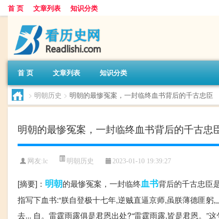
首 页
文章列表
知识分类
首 页
文章列表
知识分类
>
明朝历史
>
明朝的最惨冤案，一封临终血书背后的千古忠臣
明朝的最惨冤案，一封临终血书背后的千古忠
明朝历史
网友:
lc
2023-01-10 19:39:27
明朝
血书
[摘要]：
的最惨冤案，一封临终
背后的千古忠臣是
指写下血书:“朕自登极十七年,逆贼直逼京师,虽朕薄德匪躬,
去... 自。雷霆雨露俱是君恩出处?“雷霆雨露,皆是君恩。