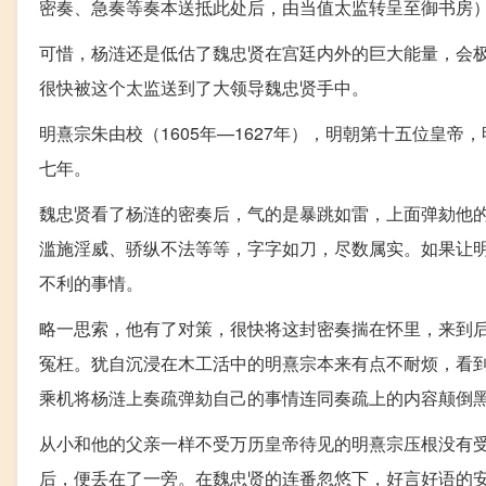
密奏、急奏等奏本送抵此处后，由当值太监转呈至御书房
可惜，杨涟还是低估了魏忠贤在宫廷内外的巨大能量，会
很快被这个太监送到了大领导魏忠贤手中。
明熹宗朱由校（1605年—1627年），明朝第十五位皇
七年。
魏忠贤看了杨涟的密奏后，气的是暴跳如雷，上面弹劾他
滥施淫威、骄纵不法等等，字字如刀，尽数属实。如果让
不利的事情。
略一思索，他有了对策，很快将这封密奏揣在怀里，来到
冤枉。犹自沉浸在木工活中的明熹宗本来有点不耐烦，看
乘机将杨涟上奏疏弹劾自己的事情连同奏疏上的内容颠倒
从小和他的父亲一样不受万历皇帝待见的明熹宗压根没有
后，便丢在了一旁。在魏忠贤的连番忽悠下，好言好语的