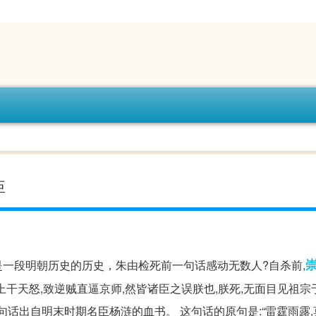
臣
一段明朝历史的历史，朱由检死前一句话感动无数人?自杀前,
上干天怒,致逆贼直逼京师,然皆诸臣之误朕也,朕死,无面目见祖宗
”这句话出自明末时期名臣杨涟的血书。 这句话的原句是:“雷霆雨露,