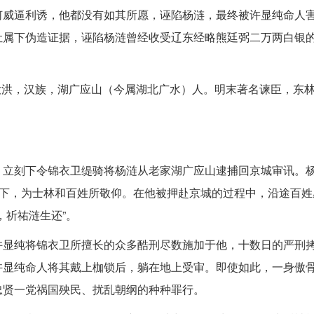
何威逼利诱，他都没有如其所愿，诬陷杨涟，最终被许显纯命人
让属下伪造证据，诬陷杨涟曾经收受辽东经略熊廷弼二万两白银
孺，号大洪，汉族，湖广应山（今属湖北广水）人。明末著名谏臣，东林
，立刻下令锦衣卫缇骑将杨涟从老家湖广应山逮捕回京城审讯。
天下，为士林和百姓所敬仰。在他被押赴京城的过程中，沿途百姓
，祈祐涟生还”。
许显纯将锦衣卫所擅长的众多酷刑尽数施加于他，十数日的严刑
许显纯命人将其戴上枷锁后，躺在地上受审。即使如此，一身傲
忠贤一党祸国殃民、扰乱朝纲的种种罪行。