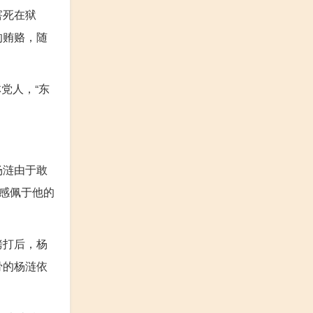
害死在狱
的贿赂，随
党人，“东
杨涟由于敢
感佩于他的
拷打后，杨
骨的杨涟依