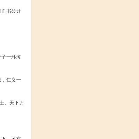
封血书公开
。
妻子一环泣
恩，仁义一
土、天下万
之下，可有