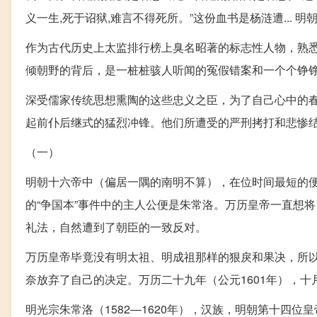
义一生,死于诏狱,难言不得死所。”这份血书是杨涟遭... 
作为古代历史上太监排行榜上臭名昭著的标志性人物，熟
倾朝野的背后，是一桩桩骇人听闻的冤假错案和一个个铮
深受儒家传统思想熏陶的这些忠义之臣，为了自己心中的
起前仆后继式的猛烈冲锋。他们所遭受的严刑拷打和悲惨
（一）
明朝十六帝中（偏居一隅的南明不算），在位时间最短的
的“争国本”事件中的主人公便是朱常洛。万历皇帝一直想
礼法，自然遭到了朝臣的一致反对。
万历皇帝毕竟没有明太祖、明成祖那样的狠戾和果决，所
奈放弃了自己的决定。万历二十九年（公元1601年），
明光宗朱常洛（1582―1620年），汉族，明朝第十四