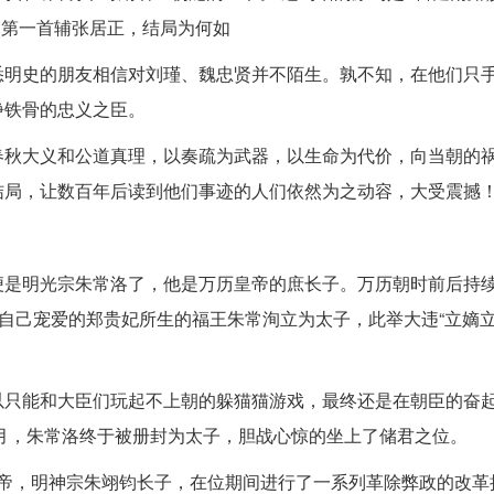
明朝第一首辅张居正，结局为何如
悉明史的朋友相信对刘瑾、魏忠贤并不陌生。孰不知，在他们只
铮铁骨的忠义之臣。
春秋大义和公道真理，以奏疏为武器，以生命为代价，向当朝的
结局，让数百年后读到他们事迹的人们依然为之动容，大受震撼
便是明光宗朱常洛了，他是万历皇帝的庶长子。万历朝时前后持
将自己宠爱的郑贵妃所生的福王朱常洵立为太子，此举大违“立嫡立
以只能和大臣们玩起不上朝的躲猫猫游戏，最终还是在朝臣的奋
十月，朱常洛终于被册封为太子，胆战心惊的坐上了储君之位。
位皇帝，明神宗朱翊钧长子，在位期间进行了一系列革除弊政的改