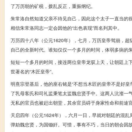
了万历朝的矿税，拨乱反正，重振纲纪。
朱常洛自然知道父亲不待见自己，因此这个太子一直当的
相信朱常洛同志一定会因他的“出色表现”而名列其中。
万历四十八年（公元1620年），七月，万历皇帝驾崩，
自己的全新时代。谁知仅仅一个多月的时间，体弱多病的
短短一个多月的时间，接连两位皇帝龙驭上天，让朝廷上
世著名的“木匠皇帝”。
明熹宗登基后，他的座右铭是“不想当木匠的皇帝不是好皇
了乳母客氏和司礼监秉笔太监魏忠贤手中。这两人沆瀣一
无私的官员也被赶出朝堂，其余官员碍于身家性命和前途
天启四年（公元1624年），六月一日，早就对朝廷的混
弹劾魏忠贤，为国锄奸。可惜，事有不巧，当日的朝会因