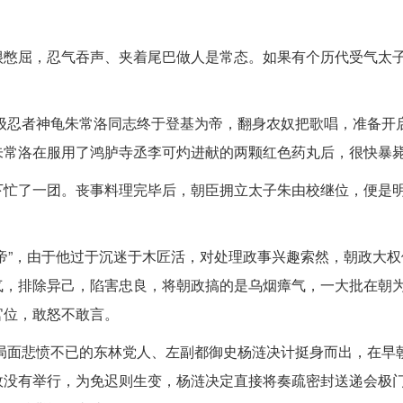
很憋屈，忍气吞声、夹着尾巴做人是常态。如果有个历代受气太
超级忍者神龟朱常洛同志终于登基为帝，翻身农奴把歌唱，准备开
朱常洛在服用了鸿胪寺丞李可灼进献的两颗红色药丸后，很快暴
下忙了一团。丧事料理完毕后，朝臣拥立太子朱由校继位，便是
帝”，由于他过于沉迷于木匠活，对处理政事兴趣索然，朝政大权
气，排除异己，陷害忠良，将朝政搞的是乌烟瘴气，一大批在朝
官位，敢怒不敢言。
乱局面悲愤不已的东林党人、左副都御史杨涟决计挺身而出，在早
故没有举行，为免迟则生变，杨涟决定直接将奏疏密封送递会极