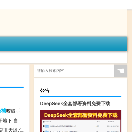
☚
公告
DeepSeek全套部署资料免费下载
崇祯
咬破手
于地下,自
莫非天恩,仁