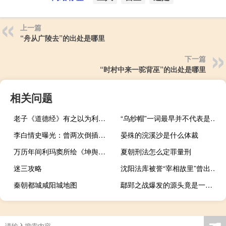
上一篇
“舟从广陵去”的出处是哪里
下一篇
“时村中来一驼背巫”的出处是哪里
相关问题
老子《道德经》有之以为利，无之以为用
“乌纱帽”一词最早并不代表是官帽
李白情史曝光：曾两次倒插门 写诗骂前女友淫昏
晏殊的浣溪沙是什么体裁
万历年间利玛窦所绘《坤舆万国全图》
夏朝刑法怎么定罪量刑
迷三攻略
沈阳法库被誉“宰相故里”曾出六位辽朝宰相
秦朝都城咸阳城地图
鄢郢之战爆发的源头竟是一个楚国的平民？