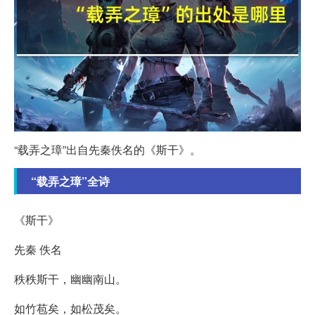
“载弄之璋”出自先秦佚名的《斯干》。
“载弄之璋”全诗
《斯干》
先秦 佚名
秩秩斯干，幽幽南山。
如竹苞矣，如松茂矣。