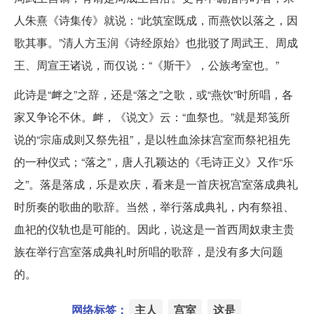
人朱熹《诗集传》就说：“此筑室既成，而燕饮以落之，因
歌其事。”清人方玉润《诗经原始》也批驳了周武王、周成
王、周宣王诸说，而仅说：“《斯干》，公族考室也。”
此诗是“衅之”之辞，还是“落之”之歌，或“燕饮”时所唱，各
家又争论不休。衅，《说文》云：“血祭也。”就是郑笺所
说的“宗庙成则又祭先祖”，是以牲血涂抹宫室而祭祀祖先
的一种仪式；“落之”，唐人孔颖达的《毛诗正义》又作“乐
之”。落是落成，乐是欢庆，看来是一首庆祝宫室落成典礼
时所奏的歌曲的歌辞。当然，举行落成典礼，内有祭祖、
血祀的仪轨也是可能的。因此，说这是一首西周奴隶主贵
族在举行宫室落成典礼时所唱的歌辞，是没有多大问题
的。
网络标签：
主人
宫室
这是