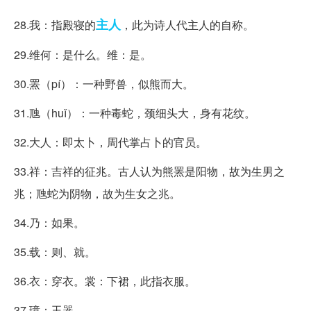
主人
28.我：指殿寝的
，此为诗人代主人的自称。
29.维何：是什么。维：是。
30.罴（pí）：一种野兽，似熊而大。
31.虺（huǐ）：一种毒蛇，颈细头大，身有花纹。
32.大人：即太卜，周代掌占卜的官员。
33.祥：吉祥的征兆。古人认为熊罴是阳物，故为生男之
兆；虺蛇为阴物，故为生女之兆。
34.乃：如果。
35.载：则、就。
36.衣：穿衣。裳：下裙，此指衣服。
37.璋：玉器。