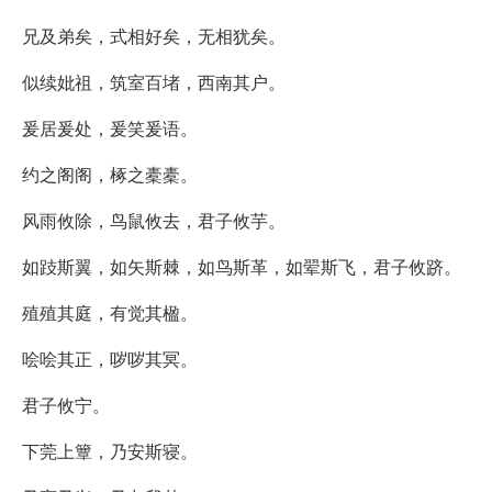
兄及弟矣，式相好矣，无相犹矣。
似续妣祖，筑室百堵，西南其户。
爰居爰处，爰笑爰语。
约之阁阁，椓之橐橐。
风雨攸除，鸟鼠攸去，君子攸芋。
如跂斯翼，如矢斯棘，如鸟斯革，如翚斯飞，君子攸跻。
殖殖其庭，有觉其楹。
哙哙其正，哕哕其冥。
君子攸宁。
下莞上簟，乃安斯寝。