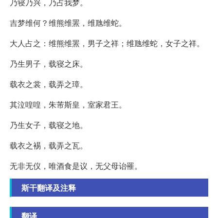
乃寝乃兴，乃占我梦。
吉梦维何？维熊维罴，维虺维蛇。
大人占之：维熊维罴，男子之祥；维虺维蛇，女子之祥。
乃生男子，载寝之床。
载衣之裳，载弄之璋。
其泣喤喤，朱芾斯皇，室家君王。
乃生女子，载寝之地。
载衣之裼，载弄之瓦。
无非无仪，唯酒食是议，无父母诒罹。
斯干翻译及注释
翻译