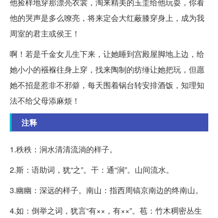
他捡样地穿那漂亮衣裳，淘来精美的玉圭给他玩耍，你看
他的哭声是多么嘹亮，将来定会大红蔽膝穿身上，成为我
周室的君主或侯王！
啊！若是千金女儿生下来，让她睡到宫殿屋脚地上边，给
她小小的襁褓往身上穿，找来陶制的纺缍让她把玩，但愿
她不招是惹非不邪僻，每天围着锅台转安排酒饭，知理知
法不给父母添麻烦！
注释
1.秩秩：涧水清清流淌的样子。
2.斯：语助词，犹“之”。干：通“涧”。山间流水。
3.幽幽：深远的样子。南山：指西周镐京南边的终南山。
4.如：倒举之词，犹言“有××，有××”。苞：竹木稠密丛生