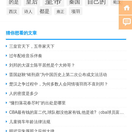
自己的
皇后
秦国
的是
蜀汉
都是
项羽
西汉
诗人
雍正
猜你想看的文章
三皇官天下，五帝家天下
过年配啥音乐伴奏
刘邦的大谋士陈平居然是个大帅哥？
晋国赵鞅“铸刑鼎”为中国历史上第二次公布成文法活动
楚汉之争过程中，为何多数人会同情​项羽​而不喜刘邦？
人的密度是多少
“慵扫落花春尽时”的出处是哪里
CBA最有钱的富二代,球队都没他家有钱,他是谁?（cba球员富二代排名）
儿童骑车年龄法律法规
明武宗朱厚照之应州大捷