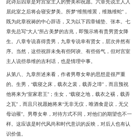
此诗后四章是对宫室主人的赞美和祝愿。六章先说主人入
居此室之后将会寝安梦美。所梦“维熊维罴，维虺维蛇”，
既为此章祝祷的中心辞语，又为以下四章铺垫、张本。七
章先总写“大人”所占美梦的吉兆，即预示将有贵男贤女降
生。八章专说喜得贵男，九章专说幸有贤女，层次井然有
序。当然，这些祝辞未免有些阿谀、有些俗气，但对宫室
主人说些恭维的吉利话，也是情理中事。
从第八、九章所述来看，作者男尊女卑的思想是很严重
的。生男，“载寝之床，载衣之裳，载弄之璋”，而且预祝
他将来为“室家君王”；生女，“载寝之地，载衣之裼，载弄
之瓦”，而且只祝愿她将来“无非无仪，唯酒食是议，无父
母诒罹”。男尊女卑，对待方式不同，对他们的期望也不一
样。这应该是时代风尚和时代意识的反映，对后人也有认
识价值。