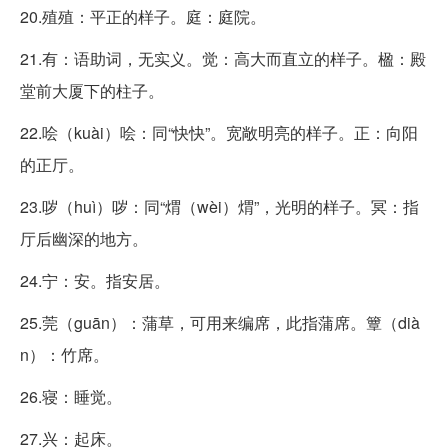
20.殖殖：平正的样子。庭：庭院。
21.有：语助词，无实义。觉：高大而直立的样子。楹：殿
堂前大厦下的柱子。
22.哙（kuài）哙：同“快快”。宽敞明亮的样子。正：向阳
的正厅。
23.哕（huì）哕：同“煟（wèi）煟”，光明的样子。冥：指
厅后幽深的地方。
24.宁：安。指安居。
25.莞（guān）：蒲草，可用来编席，此指蒲席。簟（dià
n）：竹席。
26.寝：睡觉。
27.兴：起床。