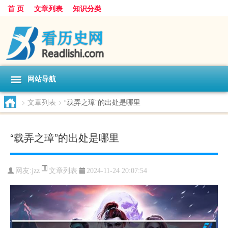
首 页
文章列表
知识分类
网站导航
>
文章列表
>
“载弄之璋”的出处是哪里
“载弄之璋”的出处是哪里
文章列表
网友:
jzz
2024-11-24 20:07:54