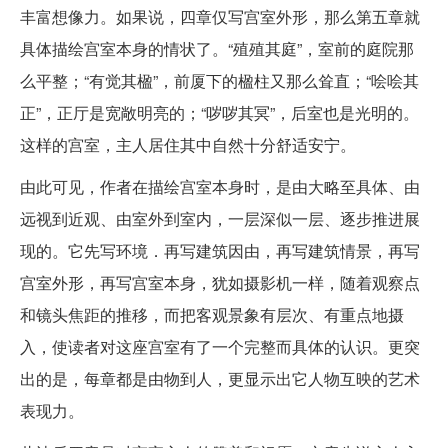
丰富想像力。如果说，四章仅写宫室外形，那么第五章就
具体描绘宫室本身的情状了。“殖殖其庭”，室前的庭院那
么平整；“有觉其楹”，前厦下的楹柱又那么耸直；“哙哙其
正”，正厅是宽敞明亮的；“哕哕其冥”，后室也是光明的。
这样的宫室，主人居住其中自然十分舒适安宁。
由此可见，作者在描绘宫室本身时，是由大略至具体、由
远视到近观、由室外到室内，一层深似一层、逐步推进展
现的。它先写环境．再写建筑因由，再写建筑情景，再写
宫室外形，再写宫室本身，犹如摄影机一样，随着观察点
和镜头焦距的推移，而把客观景象有层次、有重点地摄
入，使读者对这座宫室有了一个完整而具体的认识。更突
出的是，每章都是由物到人，更显示出它人物互映的艺术
表现力。