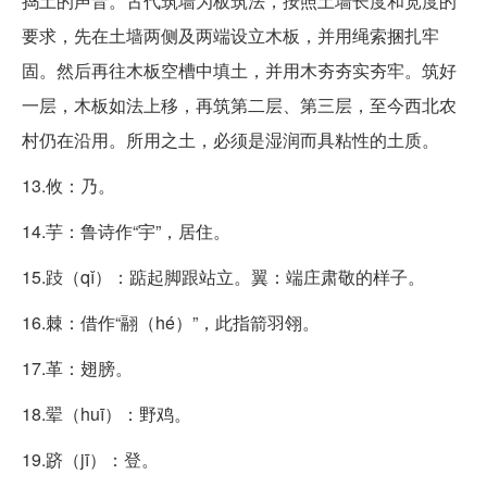
捣土的声音。古代筑墙为板筑法，按照土墙长度和宽度的
要求，先在土墙两侧及两端设立木板，并用绳索捆扎牢
固。然后再往木板空槽中填土，并用木夯夯实夯牢。筑好
一层，木板如法上移，再筑第二层、第三层，至今西北农
村仍在沿用。所用之土，必须是湿润而具粘性的土质。
13.攸：乃。
14.芋：鲁诗作“宇”，居住。
15.跂（qǐ）：踮起脚跟站立。翼：端庄肃敬的样子。
16.棘：借作“翮（hé）”，此指箭羽翎。
17.革：翅膀。
18.翚（huī）：野鸡。
19.跻（jī）：登。