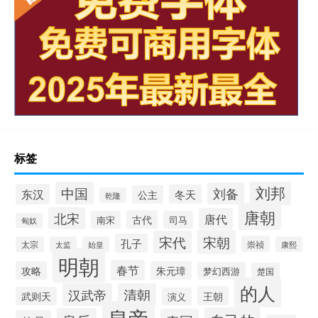
标签
刘邦
中国
刘备
东汉
冬天
公主
乾隆
唐朝
北宋
唐代
古代
南宋
司马
匈奴
宋朝
宋代
孔子
崇祯
太宗
太监
始皇
康熙
明朝
春节
攻略
朱元璋
梦幻西游
楚国
的人
汉武帝
清朝
王朝
武则天
演义
皇帝