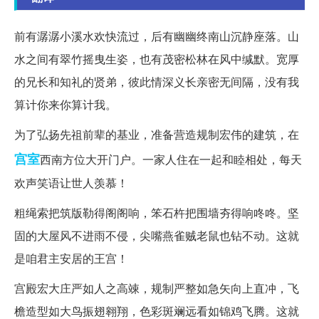
前有潺潺小溪水欢快流过，后有幽幽终南山沉静座落。山
水之间有翠竹摇曳生姿，也有茂密松林在风中缄默。宽厚
的兄长和知礼的贤弟，彼此情深义长亲密无间隔，没有我
算计你来你算计我。
为了弘扬先祖前辈的基业，准备营造规制宏伟的建筑，在
宫室
西南方位大开门户。一家人住在一起和睦相处，每天
欢声笑语让世人羡慕！
粗绳索把筑版勒得阁阁响，笨石杵把围墙夯得响咚咚。坚
固的大屋风不进雨不侵，尖嘴燕雀贼老鼠也钻不动。这就
是咱君主安居的王宫！
宫殿宏大庄严如人之高竦，规制严整如急矢向上直冲，飞
檐造型如大鸟振翅翱翔，色彩斑斓远看如锦鸡飞腾。这就