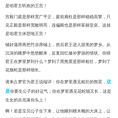
是咱君主听政的王宫！
宫殿门庭是那样宽广平正，庭前廊柱是那样稳稳高擎，只
见正殿是那样宽敞明亮，连偏殿也是那样富丽堂皇。这就
是咱君主休憩地王宫！
铺好蒲席再把竹凉席铺上，然后君王进入甜美的梦乡。从
沉深的睡梦中悠悠醒来，反复回忆修补梦游的情状。你猜
君王在梦里梦到什么？梦到了黑熊罴是那样粗壮，梦到了
花虺蛇是那样细长。
这
请来占梦官为君王说端详：你在梦里遇见粗壮的熊罢，
是
你要生公子的好运气；你在梦里遇见花蛇细又长，这是
生女的吉兆落你头上！
啊！若是宝贝公子生下来，让他睡到檀木雕的大床上，让