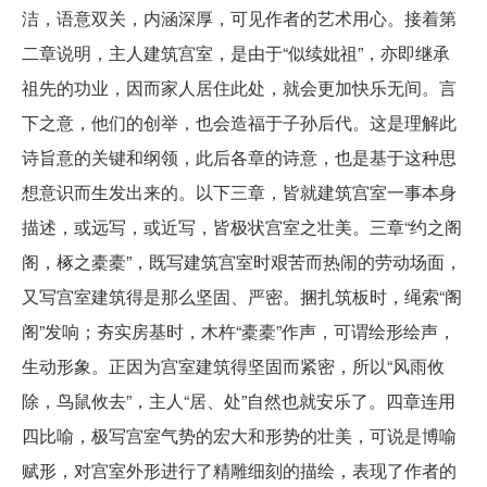
洁，语意双关，内涵深厚，可见作者的艺术用心。接着第
二章说明，主人建筑宫室，是由于“似续妣祖”，亦即继承
祖先的功业，因而家人居住此处，就会更加快乐无间。言
下之意，他们的创举，也会造福于子孙后代。这是理解此
诗旨意的关键和纲领，此后各章的诗意，也是基于这种思
想意识而生发出来的。以下三章，皆就建筑宫室一事本身
描述，或远写，或近写，皆极状宫室之壮美。三章“约之阁
阁，椓之橐橐”，既写建筑宫室时艰苦而热闹的劳动场面，
又写宫室建筑得是那么坚固、严密。捆扎筑板时，绳索“阁
阁”发响；夯实房基时，木杵“橐橐”作声，可谓绘形绘声，
生动形象。正因为宫室建筑得坚固而紧密，所以“风雨攸
除，鸟鼠攸去”，主人“居、处”自然也就安乐了。四章连用
四比喻，极写宫室气势的宏大和形势的壮美，可说是博喻
赋形，对宫室外形进行了精雕细刻的描绘，表现了作者的