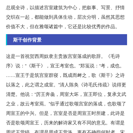
总观全诗，以描述宫室建筑为中心，把叙事、写景、抒情
交织在一起，都能做到具体生动，层次分明，虽然其思想
价值不大，但在雅颂诸篇中，它还是比较优秀的作品。
斯干创作背景
这是一首祝贺西周奴隶主贵族宫室落成的歌辞。《毛诗
序》说：“《斯干》，宣王考室也。”郑笺说：“考，成也。
……宣王于是筑宫室群寝，既成而衅之，歌《斯干》之诗
以落之，此之谓之成室。”清人陈奂《诗毛氏传疏》说得更
清楚。他说：“厉王奔彘，周室大坏，宣王即位，复承文武
之业，故云考室焉。”似乎通过歌颂宫室的落成，也歌颂了
周宣王的中兴。但是，宫室是否是周宣王时所建，此诗是
否是歌颂周宣王，历来的解诗家又有不同的意见。有谓是
周武王营镐，有谓是周成王营洛。更有不确指何时者，宋