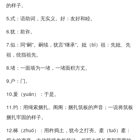
的样子。
5.式：语助词，无实义。好：友好和睦。
6.犹：欺诈。
7.似：同“嗣”。嗣续，犹言“继承”。妣（bǐ）祖：先妣、先
祖，统指祖先。
8.堵：一面墙为一堵，一堵面积方丈。
9.户：门。
10.爰（yuán）：于是。
11.约：用绳索捆扎。阁阁：捆扎筑板的声音；一说将筑板
捆扎牢固的样子。
12.椓（zhuó）：用杵捣土，犹今之打夯。橐（tuó）橐：