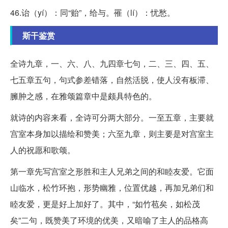
46.诒（yí）：同“贻”，给与。罹（lí）：忧愁。
斯干鉴赏
全诗九章，一、六、八、九四章七句，二、三、四、五、
七五章五句，句式参差错落，自然活脱，使人没有板滞、
臃肿之感，在雅颂篇章中是颇具特色的。
就诗的内容来看，全诗可分两大部分。一至五章，主要就
宫室本身加以描绘和赞美；六至九章，则主要是对宫室主
人的祝愿和歌颂。
第一章先写宫室之形胜和主人兄弟之间的和睦友爱。它面
山临水，松竹环抱，形势幽雅，位置优越，再加兄弟们和
睦友爱，更是好上加好了。其中，“如竹苞矣，如松茂
矣”二句，既赞美了环境的优美，又暗喻了主人的品格高