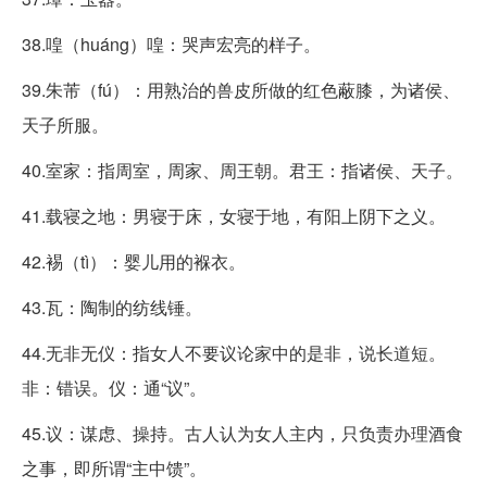
38.喤（huáng）喤：哭声宏亮的样子。
39.朱芾（fú）：用熟治的兽皮所做的红色蔽膝，为诸侯、
天子所服。
40.室家：指周室，周家、周王朝。君王：指诸侯、天子。
41.载寝之地：男寝于床，女寝于地，有阳上阴下之义。
42.裼（tì）：婴儿用的褓衣。
43.瓦：陶制的纺线锤。
44.无非无仪：指女人不要议论家中的是非，说长道短。
非：错误。仪：通“议”。
45.议：谋虑、操持。古人认为女人主内，只负责办理酒食
之事，即所谓“主中馈”。