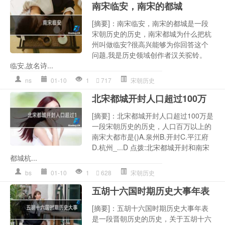
南宋临安，南宋的都城
[摘要]：南宋临安，南宋的都城是一段
宋朝历史的历史，南宋都城为什么把杭
州叫做临安?很高兴能够为你回答这个
问题,我是历史领域创作者汉关驼铃。
临安,故名诗...
ns
01-10
1
717
宋朝历史
北宋都城开封人口超过100万
[摘要]：北宋都城开封人口超过100万是
一段宋朝历史的历史，人口百万以上的
南宋大都市是()A.泉州B.开封C.平江府
D.杭州_...D 点拨:北宋都城开封和南宋
都城杭...
bs
01-10
1
628
宋朝历史
五胡十六国时期历史大事年表
[摘要]：五胡十六国时期历史大事年表
是一段晋朝历史的历史，关于五胡十六