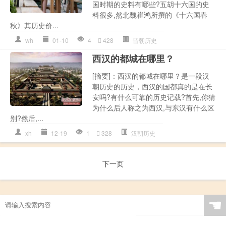
国时期的史料有哪些?五胡十六国的史
料很多,然北魏崔鸿所撰的《十六国春
秋》其历史价...
wh
01-10
4
428
晋朝历史
西汉的都城在哪里？
[摘要]：西汉的都城在哪里？是一段汉
朝历史的历史，西汉的国都真的是在长
安吗?有什么可靠的历史记载?首先,你猜
为什么后人称之为西汉,与东汉有什么区
别?然后,...
xh
12-19
1
328
汉朝历史
下一页
☚