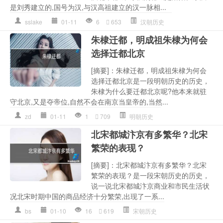
是刘秀建立的,国号为汉,与汉高祖建立的汉一脉相...
sslake
01-11
6
653
汉朝历史
朱棣迁都，明成祖朱棣为何会
选择迁都北京
[摘要]：朱棣迁都，明成祖朱棣为何会
选择迁都北京是一段明朝历史的历史，
朱棣为什么要迁都北京呢?他本来就驻
守北京,又是夺帝位,自然不会在南京当皇帝的,当然...
zd
01-11
1
709
明朝历史
北宋都城汴京有多繁华？北宋
繁荣的表现？
[摘要]：北宋都城汴京有多繁华？北宋
繁荣的表现？是一段宋朝历史的历史，
说一说北宋都城汴京商业和市民生活状
况北宋时期中国的商品经济十分繁荣,出现了一系...
bs
01-10
16
619
宋朝历史