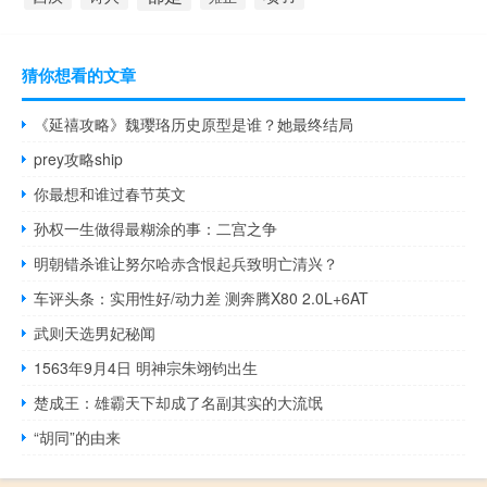
猜你想看的文章
《延禧攻略》魏璎珞历史原型是谁？她最终结局
prey攻略ship
你最想和谁过春节英文
孙权一生做得最糊涂的事：二宫之争
明朝错杀谁让努尔哈赤含恨起兵致明亡清兴？
车评头条：实用性好/动力差 测奔腾X80 2.0L+6AT
武则天选男妃秘闻
1563年9月4日 明神宗朱翊钧出生
楚成王：雄霸天下却成了名副其实的大流氓
“胡同”的由来