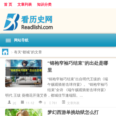
首 页
文章列表
知识分类
网站导航
>
有关“都城”的文章
“锦袍窄袖巧结束”的出处是哪
里
“锦袍窄袖巧结束”出自明代王绂的《端
午赐观骑射击球侍宴》。 “锦袍窄袖巧
结束”全诗 《端午赐观骑射击球侍宴》
明代 王绂 葵榴花开蒲艾香，都城佳节逢端阳。...
jzj
11-12
0
761
文章列表
梦幻西游单挑劫狱怎么打