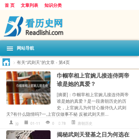
首 页
文章列表
知识分类
网站导航
>
有关“武则天”的文章
- 第4页
巾帼宰相上官婉儿接连侍两帝
谁是她的真爱？
[摘要]：巾帼宰相上官婉儿接连侍两帝
谁是她的真爱？是一段唐朝历史的历
史，上官婉儿为何甘心服侍仇人武则
天?有什么隐情吗?一,上官仪做事不秘 反被武则天所...
jg
01-11
0
78
唐朝历史
揭秘武则天登基之日为何选在