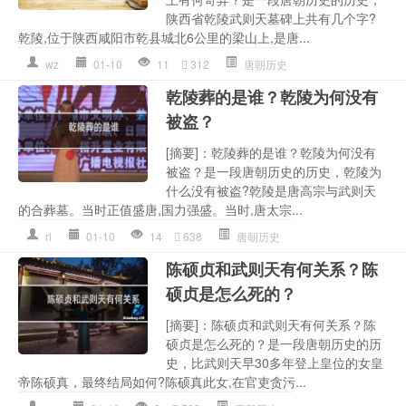
陕西省乾陵武则天墓碑上共有几个字?
乾陵,位于陕西咸阳市乾县城北6公里的梁山上,是唐...
wz
01-10
11
312
唐朝历史
乾陵葬的是谁？乾陵为何没有
被盗？
[摘要]：乾陵葬的是谁？乾陵为何没有
被盗？是一段唐朝历史的历史，乾陵为
什么没有被盗?乾陵是唐高宗与武则天
的合葬墓。当时正值盛唐,国力强盛。当时,唐太宗...
rl
01-10
14
638
唐朝历史
陈硕贞和武则天有何关系？陈
硕贞是怎么死的？
[摘要]：陈硕贞和武则天有何关系？陈
硕贞是怎么死的？是一段唐朝历史的历
史，比武则天早30多年登上皇位的女皇
帝陈硕真，最终结局如何?陈硕真此女,在官吏贪污...