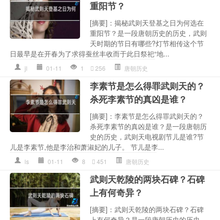
重阳节？
[摘要]：揭秘武则天登基之日为何选在
重阳节？是一段唐朝历史的历史，武则
天时期的节日有哪些?灯节相传这个节
日最早是在开春为了求得蚕丝丰收而于此日祭祀“地...
jl
01-11
1
256
唐朝历史
李素节是怎么得罪武则天的？
杀死李素节的真凶是谁？
[摘要]：李素节是怎么得罪武则天的？
杀死李素节的真凶是谁？是一段唐朝历
史的历史，武则天电视剧节儿是谁?节
儿是李素节,他是李治和萧淑妃的儿子。 节儿是李...
ls
01-11
8
451
唐朝历史
武则天乾陵的两块石碑？石碑
上有何奇异？
[摘要]：武则天乾陵的两块石碑？石碑
上有何奇异？是一段唐朝历史的历史，