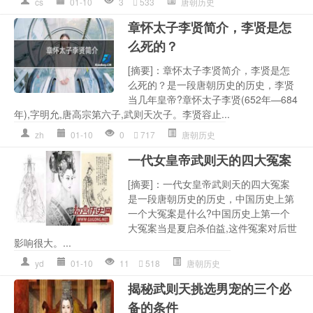
cs
01-10
3
533
唐朝历史
章怀太子李贤简介，李贤是怎
么死的？
[摘要]：章怀太子李贤简介，李贤是怎
么死的？是一段唐朝历史的历史，李贤
当几年皇帝?章怀太子李贤(652年—684
年),字明允,唐高宗第六子,武则天次子。李贤容止...
zh
01-10
0
717
唐朝历史
一代女皇帝武则天的四大冤案
[摘要]：一代女皇帝武则天的四大冤案
是一段唐朝历史的历史，中国历史上第
一个大冤案是什么?中国历史上第一个
大冤案当是夏启杀伯益,这件冤案对后世
影响很大。...
yd
01-10
11
518
唐朝历史
揭秘武则天挑选男宠的三个必
备的条件