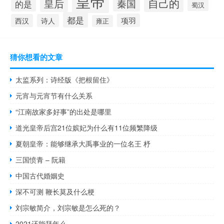
皇帝
自己的
皇后
秦国
的是
蜀汉
都是
项羽
西汉
诗人
雍正
猜你想看的文章
太监系列：诗经版《把根留住》
元宵与元宵节有什么关系
“江南故家多好事”的出处是哪里
道光皇帝后宫21位嫔妃为什么有11位频繁降级
夏朝皇帝：能够继承大禹事业的一位名王 杼
三国愤青 – 阮籍
中国古代婚姻史
深不可测 鞭长莫及什么梗
刘宗敏简介，刘宗敏是怎么死的？
2021还能拜年么