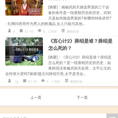
[摘要]：揭秘武则天挑选男宠的三个必
备的条件是一段唐朝历史的历史，武则
天是如何挑选男宠的?有哪些特殊讲究?
- 红网问答而作为男人的附属品,女人只能与其他...
jl
01-10
6
839
唐朝历史
《宫心计2》薛绍是谁？薛绍是
怎么死的？
[摘要]：《宫心计2》薛绍是谁？薛绍是
怎么死的？是一段唐朝历史的历史，如
果薛绍没有被武则天处死，太平公主的
会性情大变吗?谢谢!题主问薛绍不死,太平是否会...
《g
01-10
0
324
唐朝历史
上一页
下一页