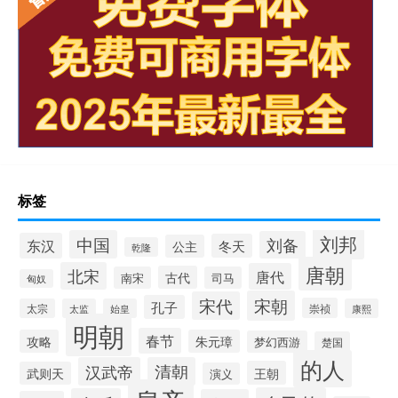
标签
刘邦
中国
刘备
东汉
冬天
公主
乾隆
唐朝
北宋
唐代
古代
南宋
司马
匈奴
宋朝
宋代
孔子
崇祯
太宗
太监
始皇
康熙
明朝
春节
攻略
朱元璋
梦幻西游
楚国
的人
汉武帝
清朝
王朝
武则天
演义