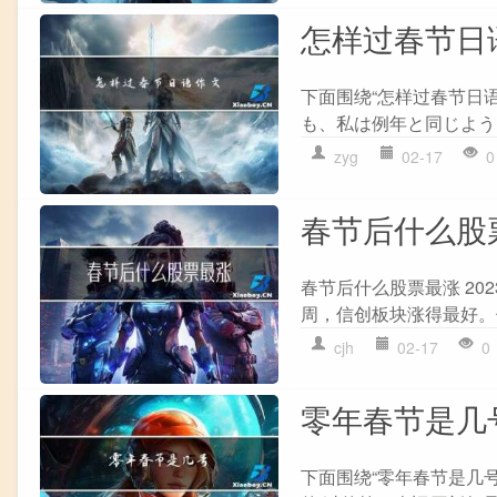
怎样过春节日
下面围绕“怎样过春节日
も、私は例年と同じよう
zyg
02-17
0
春节后什么股
春节后什么股票最涨 20
周，信创板块涨得最好。
cjh
02-17
0
零年春节是几
下面围绕“零年春节是几号”