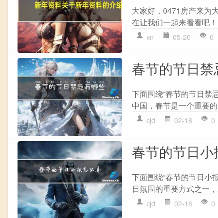
大家好，0471房产来
在让我们一起来看看吧！ 
xn
05-20
0
春节的节日禁
下面围绕“春节的节日禁
中国，春节是一个重要的
cjd
02-18
0
春节的节日小
下面围绕“春节的节日小
日氛围的重要方式之一，
cjd
02-18
0