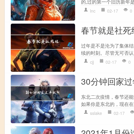
的,过的第一个旧历新年是20
lnc
02-17
0
春节就是社死
过年是不是沦为了集体结
续的时刻。尽管无可否认
cjj
02-17
0
30分钟回家
东北二次疫情，春节还能
如果你是东北的，现在在
sslake
02-17
2021年1月