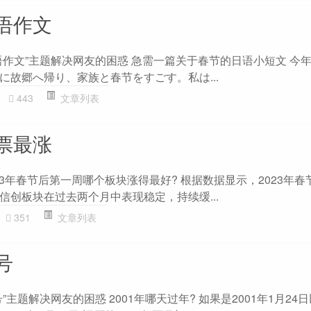
语作文
语作文”主题解决网友的困惑 急需一篇关于春节的日语小短文 今
に故郷へ帰り、家族と春节をすごす。私は...
443
文章列表
票最涨
23年春节后第一周哪个板块涨得最好? 根据数据显示，2023年春
信创板块在过去两个月中表现稳定，持续缓...
351
文章列表
号
主题解决网友的困惑 2001年哪天过年? 如果是2001年1月24