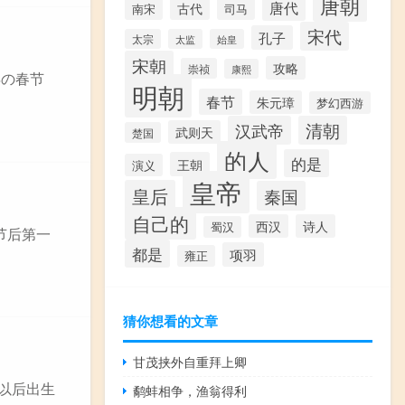
唐朝
唐代
古代
南宋
司马
宋代
孔子
太宗
太监
始皇
宋朝
攻略
崇祯
康熙
年の春节
明朝
春节
朱元璋
梦幻西游
汉武帝
清朝
武则天
楚国
的人
的是
王朝
演义
皇帝
皇后
秦国
自己的
西汉
诗人
蜀汉
节后第一
都是
项羽
雍正
猜你想看的文章
甘茂挟外自重拜上卿
日以后出生
鹬蚌相争，渔翁得利