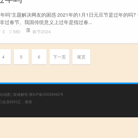
过年吗”主题解决网友的困惑 2021年的1月1日元旦节是过年的吗?
非过春节。我国传统意义上过年是指过春...
0
580
春节2024
4
5
6
下一页
尾页
站地图
|
疑难解答
陕ICP备05039492号
，我们会及时纠正，谢谢