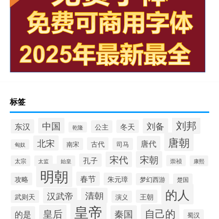
标签
刘邦
中国
刘备
东汉
冬天
公主
乾隆
唐朝
北宋
唐代
古代
南宋
司马
匈奴
宋朝
宋代
孔子
崇祯
太宗
太监
始皇
康熙
明朝
春节
攻略
朱元璋
梦幻西游
楚国
的人
汉武帝
清朝
王朝
武则天
演义
皇帝
自己的
皇后
秦国
的是
蜀汉