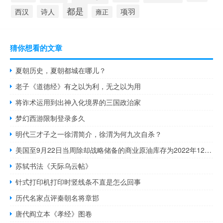
都是
项羽
西汉
诗人
雍正
猜你想看的文章
夏朝历史，夏朝都城在哪儿？
老子《道德经》有之以为利，无之以为用
将诈术运用到出神入化境界的三国政治家
梦幻西游限制登录多久
明代三才子之一徐渭简介，徐渭为何九次自杀？
美国至9月22日当周除却战略储备的商业原油库存为2022年12月2日当周以来最低
苏轼书法《天际乌云帖》
针式打印机打印时竖线条不直是怎么回事
历代名家点评秦朝名将章邯
唐代阎立本《孝经》图卷