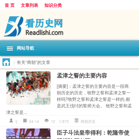
首 页
文章列表
知识分类
网站导航
>
有关“商朝”的文章
孟津之誓的主要内容
[摘要]：孟津之誓的主要内容是一段商
朝历史的历史，牧野之誓和孟津之誓一
样吗?牧野之誓和孟津之誓是一样的,都
是武王伐纣的誓师大会。 牧野之誓和孟
津之誓是...
lj
04-14
12
870
商朝历史
臣子斗法皇帝得利：乾隆帝使