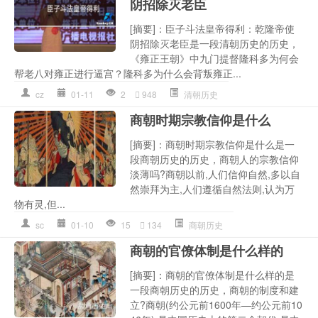
阴招除灭老臣
[摘要]：臣子斗法皇帝得利：乾隆帝使
阴招除灭老臣是一段清朝历史的历史，
《雍正王朝》中九门提督隆科多为何会
帮老八对雍正进行逼宫？隆科多为什么会背叛雍正...
cz
01-11
2
948
清朝历史
商朝时期宗教信仰是什么
[摘要]：商朝时期宗教信仰是什么是一
段商朝历史的历史，商朝人的宗教信仰
淡薄吗?商朝以前,人们信仰自然,多以自
然崇拜为主,人们遵循自然法则,认为万
物有灵,但...
sc
01-10
15
134
商朝历史
商朝的官僚体制是什么样的
[摘要]：商朝的官僚体制是什么样的是
一段商朝历史的历史，商朝的制度和建
立?商朝(约公元前1600年—约公元前10