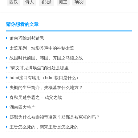
都是
项羽
西汉
诗人
雍正
猜你想看的文章
萧何巧除刘邦猜忌
太监系列：烛影斧声中的神秘太监
战国时代魏国、韩国、齐国之马陵之战
“碑文才见满埃尘”的出处是哪里
hdmi接口有啥用（hdmi接口是什么）
夫概的生平简介，夫概墓在什么地方？
春秋吴楚争霸之 – 鸡父之战
湖南四大特产
郑鄤为什么被崇祯帝凌迟？郑鄤是被冤枉的吗？
王贵怎么死的，南宋王贵是怎么死的