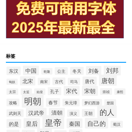
标签
刘邦
中国
刘备
东汉
冬天
公主
乾隆
唐朝
北宋
唐代
古代
南宋
司马
匈奴
宋朝
宋代
孔子
崇祯
太宗
太监
始皇
康熙
明朝
春节
攻略
朱元璋
梦幻西游
楚国
的人
汉武帝
清朝
王朝
武则天
演义
皇帝
自己的
皇后
秦国
的是
蜀汉