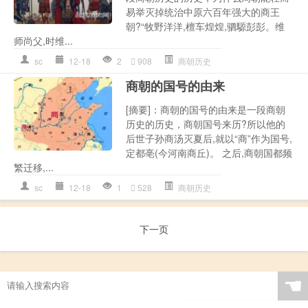
易举灭掉统治中原六百年强大的商王
朝?“牧野洋洋,檀车煌煌,驷騵彭彭。维
师尚父,时维...
sc
12-18
2
908
商朝历史
商朝的国号的由来
[摘要]：商朝的国号的由来是一段商朝
历史的历史，商朝国号来历?所以他的
后世子孙商汤灭夏后,就以“商”作为国号,
定都亳(今河南商丘)。 之后,商朝国都频
繁迁移,...
sc
12-18
1
528
商朝历史
下一页
☚