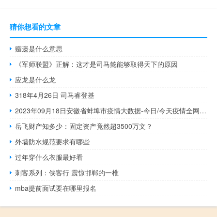
猜你想看的文章
赗遗是什么意思
《军师联盟》正解：这才是司马懿能够取得天下的原因
应龙是什么龙
318年4月26日 司马睿登基
2023年09月18日安徽省蚌埠市疫情大数据-今日/今天疫情全网搜索最新实时消息动态情况通知播报
岳飞财产知多少：固定资产竟然超3500万文？
外墙防水规范要求有哪些
过年穿什么衣服最好看
刺客系列：侠客行 震惊邯郸的一椎
mba提前面试要在哪里报名