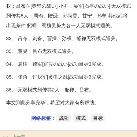
权：吕布军[赤壁の战い] 小乔：吴军[石亭の战い] 无双模式
列传共5人：周瑜、陆逊、孙尚香、甘宁、孙坚 其他武将
出现条件 貂蝉：蜀魏吴势力各一人无双模式通关。
32、 吕布：刘备、曹操、孙权、貂禅无双模式通关。
33、 董桌：吕布无双模式通关。
34、 袁绍：魏军[官渡の战い]战功目标3完成。
35、 张角：讨伐军[黄巾之乱]战功目标3完成。
36、 无双模式列传共2人：貂禅、吕布。
本文到此分享完毕，希望对大家有所帮助。
网络标签：
战功
模式
目标
上一篇