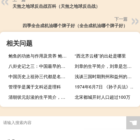
天煞之地球反击战百科（天煞之地球反击战）
下一篇
四季全合成机油哪个牌子好（全合成机油哪个牌子好）
相关问题
鲍鱼的功效与作用及营养 鲍鱼的功效与作用及营养简述
“西北齐云楼”的出处是哪里
八卦史记之三：中国最早的四大恶人
刘章的生平简介，刘章是怎么死的？
中国历史上祖孙三代都是名将的家族
浅谈三国时期荆州和益州的重要性
管理学是属于文科还是理科
1974年6月7日 《孙子兵法》和《孙膑兵法》竹简出土
清朝状元彭浚的生平简介，彭浚的对联故事
北宋都城开封人口超过100万
☚