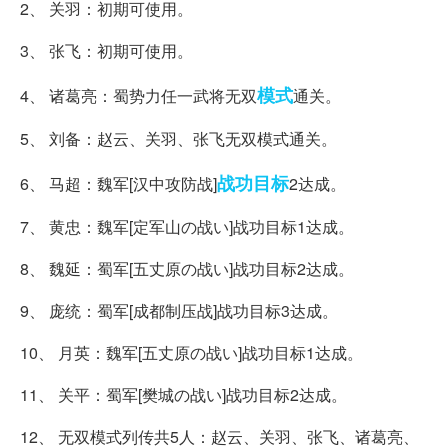
2、 关羽：初期可使用。
3、 张飞：初期可使用。
模式
4、 诸葛亮：蜀势力任一武将无双
通关。
5、 刘备：赵云、关羽、张飞无双模式通关。
战功
目标
6、 马超：魏军[汉中攻防战]
2达成。
7、 黄忠：魏军[定军山の战い]战功目标1达成。
8、 魏延：蜀军[五丈原の战い]战功目标2达成。
9、 庞统：蜀军[成都制压战]战功目标3达成。
10、 月英：魏军[五丈原の战い]战功目标1达成。
11、 关平：蜀军[樊城の战い]战功目标2达成。
12、 无双模式列传共5人：赵云、关羽、张飞、诸葛亮、