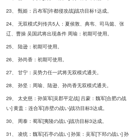
23、 甄姫：吕布军[许都侵攻战]战功目标1达成。
24、 无双模式列传共5人：夏侯敦、典韦、司马懿、张
辽、曹操 吴国武将出现条件 周瑜：初期可使用。
25、 陆逊：初期可使用。
26、 孙尚香：初期可使用。
27、 甘宁：吴势力任一武将无双模式通关。
28、 孙坚：周瑜、陆逊、孙尚香无双模式通关。
29、 太史慈：孙策军[吴郡平定战] 吕蒙：魏军[合肥の战
い] 黄盖：连合军[赤壁の战い]战功目标3达成。
30、 周泰：蜀军[夷陵の战い]战功目标3达成。
31、 凌统：魏军[石亭の战い] 孙策：吴军[下邳の战い] 孙