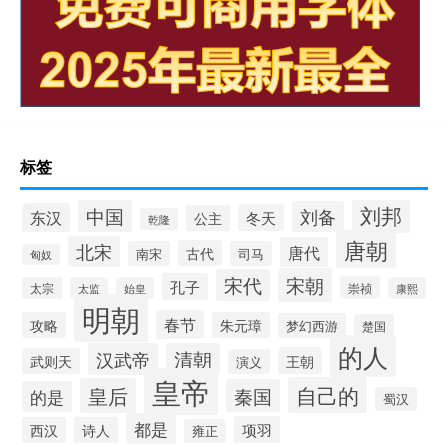
标签
刘邦
中国
刘备
东汉
冬天
公主
乾隆
唐朝
北宋
唐代
古代
南宋
司马
匈奴
宋朝
宋代
孔子
崇祯
太宗
太监
始皇
康熙
明朝
春节
攻略
朱元璋
梦幻西游
楚国
的人
汉武帝
清朝
王朝
武则天
演义
皇帝
自己的
皇后
秦国
的是
蜀汉
都是
项羽
西汉
诗人
雍正