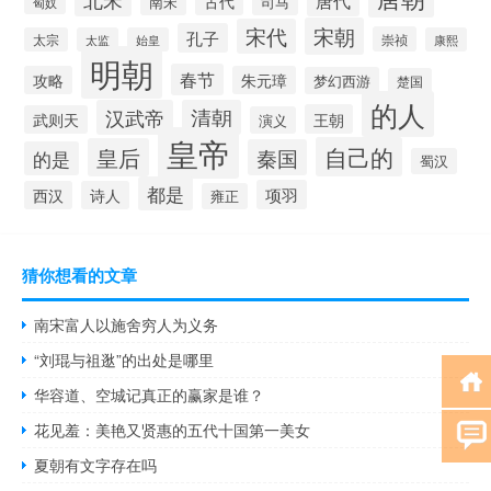
古代
南宋
司马
匈奴
宋朝
宋代
孔子
崇祯
太宗
太监
始皇
康熙
明朝
春节
攻略
朱元璋
梦幻西游
楚国
的人
汉武帝
清朝
王朝
武则天
演义
皇帝
自己的
皇后
秦国
的是
蜀汉
都是
项羽
西汉
诗人
雍正
猜你想看的文章
南宋富人以施舍穷人为义务
“刘琨与祖逖”的出处是哪里
华容道、空城记真正的赢家是谁？
花见羞：美艳又贤惠的五代十国第一美女
夏朝有文字存在吗