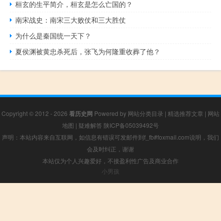
桓玄的生平简介，桓玄是怎么亡国的？
南宋战史：南宋三大败仗和三大胜仗
为什么是秦国统一天下？
夏侯渊被黄忠杀死后，张飞为何隆重收葬了他？
Copyright © 2012 - 2026
看历史网
Powered by
网站分类目录
|
精选推荐文章
|
网站
地图
|
疑难解答
陕ICP备05039492号
声明：本站内容来自互联网，如信息有错误可发邮件到f_fb#foxmail.com说明，我们
会及时纠正，谢谢
本站仅为个人兴趣爱好，不接盈利性广告及商业合作
小男孩