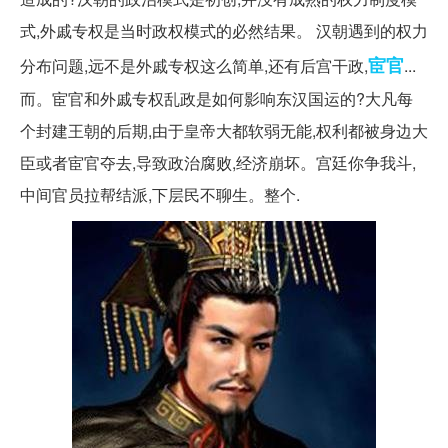
式,外戚专权是当时政权模式的必然结果。 汉朝遇到的权力
宦官
分布问题,远不是外戚专权这么简单,还有后宫干政,
...
而。宦官和外戚专权乱政是如何影响东汉国运的?大凡每
个封建王朝的后期,由于皇帝大都软弱无能,权利都被身边大
臣或者宦官夺去,导致政治腐败,经济崩坏。宫廷你争我斗,
中间官员拉帮结派,下层民不聊生。整个.