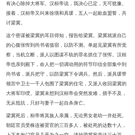
有决心除掉大将军。汉桓帝说，我决心已定，无可犹豫。
接着，汉桓帝又叫来徐璜和具瑗，五人一起歃血盟誓，共
讨梁冀。
这个密谋被梁冀的耳目得知，报告给梁冀。梁冀就派自己
的心腹张恽到尚书省值宿，以防不测。单超见梁冀有所觉
察，当机立断，派人以图谋不轨的罪名抓住了张恽。汉桓
帝也亲到殿下，命人把一切调动用的符节印信全部集中到
尚书省，派兵把守，以防梁冀下令调兵。然后，派具瑗带
领宫中卫士一千人包围了梁冀的住宅，又派人收回梁冀的
大将军印绶。梁冀未想到汉桓帝会突然发难，措手不及，
无从抵抗，只好与妻子一起自杀身亡。
梁冀死后，桓帝将其族人亲属，无论男女老幼一并处死。
朝廷官员受株连被罢官的三百多人，被处死的达数十人，
上下各衙门官员几乎为之一空。清抄梁冀家产达三十万