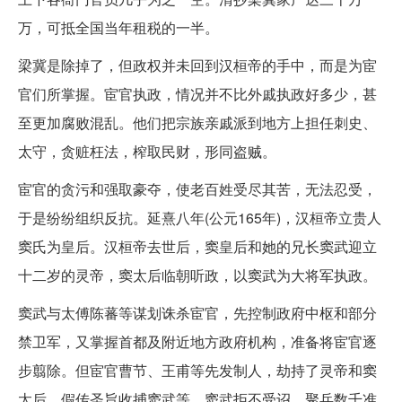
万，可抵全国当年租税的一半。
梁冀是除掉了，但政权并未回到汉桓帝的手中，而是为宦
官们所掌握。宦官执政，情况并不比外戚执政好多少，甚
至更加腐败混乱。他们把宗族亲戚派到地方上担任刺史、
太守，贪赃枉法，榨取民财，形同盗贼。
宦官的贪污和强取豪夺，使老百姓受尽其苦，无法忍受，
于是纷纷组织反抗。延熹八年(公元165年)，汉桓帝立贵人
窦氏为皇后。汉桓帝去世后，窦皇后和她的兄长窦武迎立
十二岁的灵帝，窦太后临朝听政，以窦武为大将军执政。
窦武与太傅陈蕃等谋划诛杀宦官，先控制政府中枢和部分
禁卫军，又掌握首都及附近地方政府机构，准备将宦官逐
步翦除。但宦官曹节、王甫等先发制人，劫持了灵帝和窦
太后，假传圣旨收捕窦武等。窦武拒不受诏，聚兵数千准