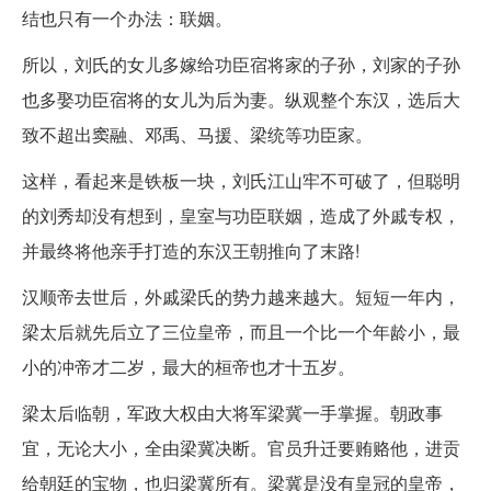
结也只有一个办法：联姻。
所以，刘氏的女儿多嫁给功臣宿将家的子孙，刘家的子孙
也多娶功臣宿将的女儿为后为妻。纵观整个东汉，选后大
致不超出窦融、邓禹、马援、梁统等功臣家。
这样，看起来是铁板一块，刘氏江山牢不可破了，但聪明
的刘秀却没有想到，皇室与功臣联姻，造成了外戚专权，
并最终将他亲手打造的东汉王朝推向了末路!
汉顺帝去世后，外戚梁氏的势力越来越大。短短一年内，
梁太后就先后立了三位皇帝，而且一个比一个年龄小，最
小的冲帝才二岁，最大的桓帝也才十五岁。
梁太后临朝，军政大权由大将军梁冀一手掌握。朝政事
宜，无论大小，全由梁冀决断。官员升迁要贿赂他，进贡
给朝廷的宝物，也归梁冀所有。梁冀是没有皇冠的皇帝，