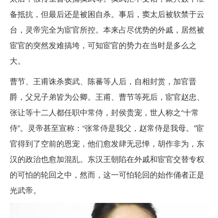
备抵抗，但最后还是被困自杀。事后，窦太后被软禁于云
台，灵帝完全为宦官所控。本来占尽优势的外戚，居然被
宦官的突然发难搞垮，可知宦官的势力在当时是多么之
大。
曹节、王甫诛杀窦武、陈蕃等人后，自相封赏，加官晋
爵，父兄子弟皆为公卿。王甫、曹节等死后，宦官赵忠、
张让等十二人都任职中常侍，封侯贵宠，世人称之“十常
侍”。灵帝甚至宣称：“张常侍是我父，赵常侍是我母。”宦
官得到了空前的恩宠，他们愈发肆无忌惮，胡作非为，东
汉的政治也愈加混乱。东汉王朝陷在外戚和宦官交替专权
的可怕的轮回之中，然而，这一可怕轮回的始作俑者正是
光武帝。