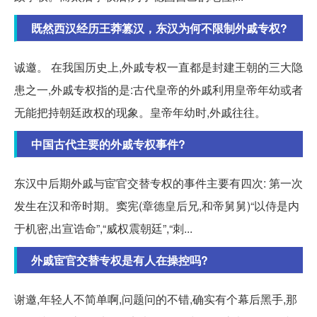
既然西汉经历王莽篡汉，东汉为何不限制外戚专权?
诚邀。 在我国历史上,外戚专权一直都是封建王朝的三大隐
患之一,外戚专权指的是:古代皇帝的外戚利用皇帝年幼或者
无能把持朝廷政权的现象。皇帝年幼时,外戚往往。
中国古代主要的外戚专权事件?
东汉中后期外戚与宦官交替专权的事件主要有四次: 第一次
发生在汉和帝时期。窦宪(章德皇后兄,和帝舅舅)“以侍是内
于机密,出宣诰命”,“威权震朝廷”,“刺...
外戚宦官交替专权是有人在操控吗?
谢邀,年轻人不简单啊,问题问的不错,确实有个幕后黑手,那