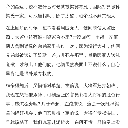
帝的命运，说不准什么时候就被梁冀毒死，因此打算除掉
梁氏一家。可找谁相助，除了太监，桓帝找不到其他人。
在上厕所的时候，桓帝看看周围无人，便问亲信太监唐
衡，太监中还有谁同梁家合不来?唐衡回答：单超、左倌
两人曾到梁冀的弟弟家里去过一次，因为没行大礼，他俩
兄弟就被送进了监狱，差点儿死在那里，最后因家人送礼
道歉，才救出了他们俩。他俩虽然表面上不说什么，但心
里肯定是恨外戚专权的。
桓帝得知后，又悄悄对单超、左倌说，大将军把持朝政，
我现在想把他杀掉，可朝廷上的官员都看大将军的脸色行
事，该怎么办呢? 对于单超、左倌来说，这是一次除掉梁
冀的绝好机会，他们态度很坚定的说：大将军专权误国，
早就该杀了。我们愿意赴汤蹈火，在所不惜，只怕皇上没