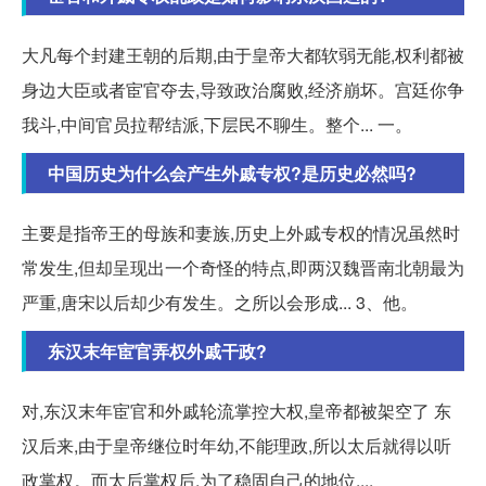
大凡每个封建王朝的后期,由于皇帝大都软弱无能,权利都被
身边大臣或者宦官夺去,导致政治腐败,经济崩坏。宫廷你争
我斗,中间官员拉帮结派,下层民不聊生。整个... 一。
中国历史为什么会产生外戚专权?是历史必然吗?
主要是指帝王的母族和妻族,历史上外戚专权的情况虽然时
常发生,但却呈现出一个奇怪的特点,即两汉魏晋南北朝最为
严重,唐宋以后却少有发生。之所以会形成... 3、他。
东汉末年宦官弄权外戚干政?
对,东汉末年宦官和外戚轮流掌控大权,皇帝都被架空了 东
汉后来,由于皇帝继位时年幼,不能理政,所以太后就得以听
政掌权。而太后掌权后,为了稳固自己的地位,...