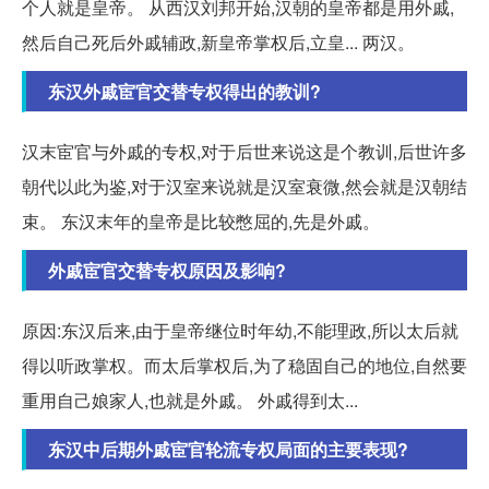
个人就是皇帝。 从西汉刘邦开始,汉朝的皇帝都是用外戚,
然后自己死后外戚辅政,新皇帝掌权后,立皇... 两汉。
东汉外戚宦官交替专权得出的教训?
汉末宦官与外戚的专权,对于后世来说这是个教训,后世许多
朝代以此为鉴,对于汉室来说就是汉室衰微,然会就是汉朝结
束。 东汉末年的皇帝是比较憋屈的,先是外戚。
外戚宦官交替专权原因及影响?
原因:东汉后来,由于皇帝继位时年幼,不能理政,所以太后就
得以听政掌权。而太后掌权后,为了稳固自己的地位,自然要
重用自己娘家人,也就是外戚。 外戚得到太...
东汉中后期外戚宦官轮流专权局面的主要表现?