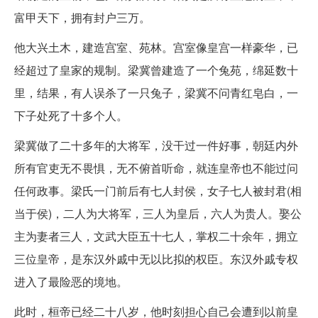
富甲天下，拥有封户三万。
他大兴土木，建造宫室、苑林。宫室像皇宫一样豪华，已
经超过了皇家的规制。梁冀曾建造了一个兔苑，绵延数十
里，结果，有人误杀了一只兔子，梁冀不问青红皂白，一
下子处死了十多个人。
梁冀做了二十多年的大将军，没干过一件好事，朝廷内外
所有官吏无不畏惧，无不俯首听命，就连皇帝也不能过问
任何政事。梁氏一门前后有七人封侯，女子七人被封君(相
当于侯)，二人为大将军，三人为皇后，六人为贵人。娶公
主为妻者三人，文武大臣五十七人，掌权二十余年，拥立
三位皇帝，是东汉外戚中无以比拟的权臣。东汉外戚专权
进入了最险恶的境地。
此时，桓帝已经二十八岁，他时刻担心自己会遭到以前皇