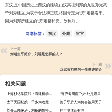
东汉,是中国历史上西汉的延续,由汉高祖刘邦的九世孙光武
帝刘秀建立,为表示合法和正统,将国号定为“汉”,定都洛阳。
因为刘邦所建立的“汉”定都长安。故称刘。
网络标签：
东汉
外戚
宦官
上一篇
刘端生平简介，刘端是怎样的人？
下一篇
汉武帝刘彻的一生事迹简介
相关问题
上海杉达学院和上海建桥学院哪个好
“葺庐备阴雨”的出处是哪里
太平天国妃嫔一千多为啥竟没有一个太监？
姜子牙后人为何会被周天子扔进大锅烹杀？
刘备三顾茅庐，刘备的性格特点
拜年电话还有吗