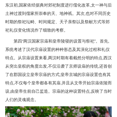
东汉初,国家依经据典对郊祀制度进行儒化改革,太一神与后
土神过渡到儒家所崇奉的天、地神祇。其次,也对不同历史
时期的祭祀坛畤、时间规定、天子亲祭以及祭献方式等郊
祀礼仪变化情况作了细致的考察。
第四“两汉国家宗庙和皇帝陵寝的设置与祭祀”。首先,
系统考述了汉代宗庙设置的种种形态及其演化过程和礼仪
特点。从宗庙设置来看,两汉时期有着截然分明的特点,西汉
从突出皇权的角度出发,不仅沿袭了京师设庙的传统,还首创
了在郡国设立皇帝宗庙的方式;皇帝京城的宗庙设置也有其
特点,不仅每个皇帝都各有其庙,并且从文帝开始宗庙依陵而
设,由皇帝生前自己监造。宗庙的这种设置特点,反映了当时
人们的灵魂观念。