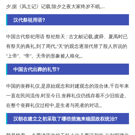
夕,据《风土记》记载:除夕之夜大家终岁不眠,...
汉代祭祖用语?
中国古代祭祀用语 祭祀祭天 : 古文献记载,虞舜、夏禹时已
有祭天的典礼,到了周代,“天”的观念逐渐代替了殷人所说的
“上帝”、“帝”。天帝的形象被人格化,。
中国古代出葬的礼节?
中国的丧葬礼仪,是原始观念和封建观念的混合体,千百年来
一直在民间流传,时至今日,丧葬礼仪仍残存着不少旧痕迹。
在整个丧葬礼仪过程中,是生者与死者的对话,。
汉朝在建立之初采取了哪些措施来稳固政权统治?