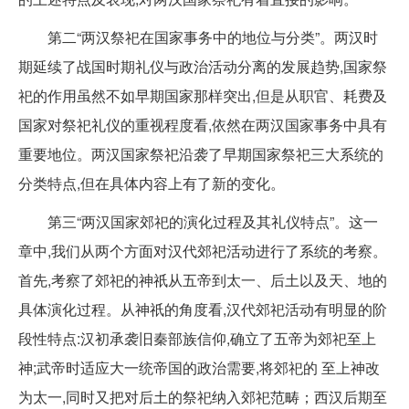
第二“两汉祭祀在国家事务中的地位与分类”。两汉时
期延续了战国时期礼仪与政治活动分离的发展趋势,国家祭
祀的作用虽然不如早期国家那样突出,但是从职官、耗费及
国家对祭祀礼仪的重视程度看,依然在两汉国家事务中具有
重要地位。两汉国家祭祀沿袭了早期国家祭祀三大系统的
分类特点,但在具体内容上有了新的变化。
第三“两汉国家郊祀的演化过程及其礼仪特点”。这一
章中,我们从两个方面对汉代郊祀活动进行了系统的考察。
首先,考察了郊祀的神祇从五帝到太一、后土以及天、地的
具体演化过程。从神祇的角度看,汉代郊祀活动有明显的阶
段性特点:汉初承袭旧秦部族信仰,确立了五帝为郊祀至上
神;武帝时适应大一统帝国的政治需要,将郊祀的 至上神改
为太一,同时又把对后土的祭祀纳入郊祀范畴；西汉后期至