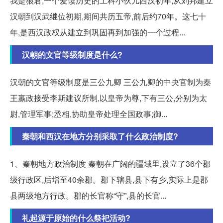
我是狼君,一个爱读历史的工科小伙儿西汉初年,从刘邦建立
汉朝到汉武继位初期,期间共历五帝,前后约70年。这七十
年,是西汉政权从建立到巩固再到加强的一个过程...
汉朝的文官等级制度是什么?
汉朝的文官等级制度是三公九卿 三公九卿的中央官制为秦
王嬴政接受李斯建议所制,以皇帝为尊,下有三公,分别为太
尉,管理军事;丞相,协助皇帝处理全国政事;御...
秦朝和西汉在地方分别采取了什么政治制度?
1、秦朝地方政治制度 秦朝在广阔的疆域里,设立了36个郡
级行政区,后增至40余郡。郡下辖县,县下有乡,实际上是郡
县两级地方行政。郡的长官称“守”,县的长官...
礼起源于原始的什么祭祀活动?