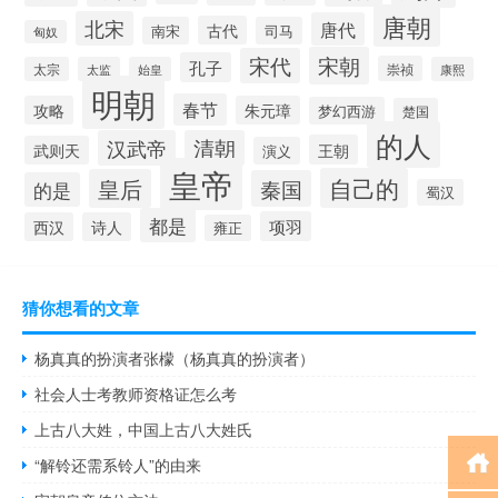
唐朝
北宋
唐代
古代
南宋
司马
匈奴
宋朝
宋代
孔子
崇祯
太宗
太监
始皇
康熙
明朝
春节
攻略
朱元璋
梦幻西游
楚国
的人
汉武帝
清朝
王朝
武则天
演义
皇帝
自己的
皇后
秦国
的是
蜀汉
都是
项羽
西汉
诗人
雍正
猜你想看的文章
杨真真的扮演者张檬（杨真真的扮演者）
社会人士考教师资格证怎么考
上古八大姓，中国上古八大姓氏
“解铃还需系铃人”的由来