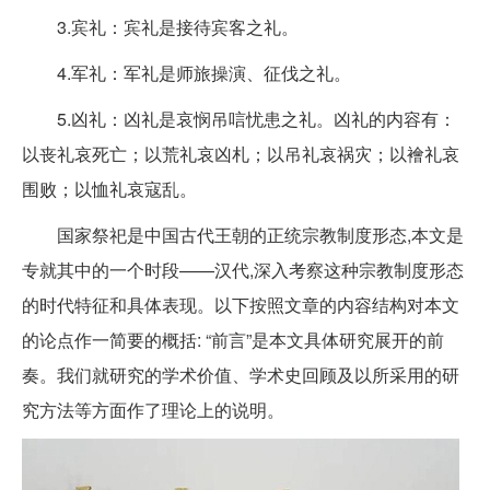
3.宾礼：宾礼是接待宾客之礼。
4.军礼：军礼是师旅操演、征伐之礼。
5.凶礼：凶礼是哀悯吊唁忧患之礼。凶礼的内容有：
以丧礼哀死亡；以荒礼哀凶札；以吊礼哀祸灾；以襘礼哀
围败；以恤礼哀寇乱。
国家祭祀是中国古代王朝的正统宗教制度形态,本文是
专就其中的一个时段——汉代,深入考察这种宗教制度形态
的时代特征和具体表现。以下按照文章的内容结构对本文
的论点作一简要的概括: “前言”是本文具体研究展开的前
奏。我们就研究的学术价值、学术史回顾及以所采用的研
究方法等方面作了理论上的说明。