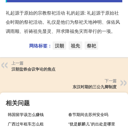
礼起源于原始的宗教祭祀活动 礼的起源: 礼起源于原始社
会时期的祭祀活动。礼仪是他们为祭祀天地神明、保佑风
调雨顺、祈祷祖先显灵、拜求降福免灾而举行的一项。
网络标签：
汉朝
祖先
祭祀
上一篇
汉朝盐铁会议争论的焦点
下一篇
东汉时期的三公九卿制度
相关问题
韩国留学该怎么赚钱
春节期间去苏州安全吗
广西过年租车怎么租
“犹是麒麟儿”的出处是哪里