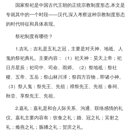
国家祭祀是中国古代王朝的正统宗教制度形态,本文是
专就其中的一个时段——汉代,深入考察这种宗教制度形态
的时代特征和具体表现。
祭祀制度有哪些？
1.吉礼：吉礼是五礼之冠，主要是对天神、地祗、人
鬼的祭祀典礼。主要内容：（1）祀天神：昊天上帝；祀
日月星辰；祀司中、司命、雨师。（2）祭地祗：祭社
稷、五帝、五岳；祭山林川泽；祭四方百物，即诸小神。
（3）祭人鬼：祭先王、先祖；禘祭先王、先祖；春祠、
秋尝、享祭先王、先祖。
2.嘉礼：嘉礼是和合人际关系、沟通、联络感情的礼
仪。嘉礼主要内容有：饮食之礼；婚、冠之礼；宾射之
礼；飨燕之礼；脤膰之礼；贺庆之礼。