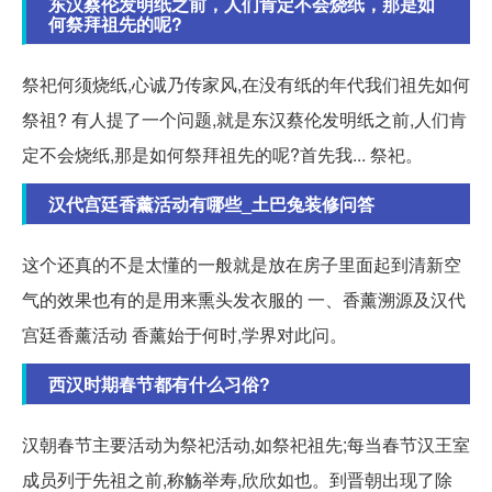
东汉蔡伦发明纸之前，人们肯定不会烧纸，那是如
何祭拜祖先的呢?
祭祀何须烧纸,心诚乃传家风,在没有纸的年代我们祖先如何
祭祖? 有人提了一个问题,就是东汉蔡伦发明纸之前,人们肯
定不会烧纸,那是如何祭拜祖先的呢?首先我... 祭祀。
汉代宫廷香薰活动有哪些_土巴兔装修问答
这个还真的不是太懂的一般就是放在房子里面起到清新空
气的效果也有的是用来熏头发衣服的 一、香薰溯源及汉代
宫廷香薰活动 香薰始于何时,学界对此问。
西汉时期春节都有什么习俗?
汉朝春节主要活动为祭祀活动,如祭祀祖先;每当春节汉王室
成员列于先祖之前,称觞举寿,欣欣如也。到晋朝出现了除