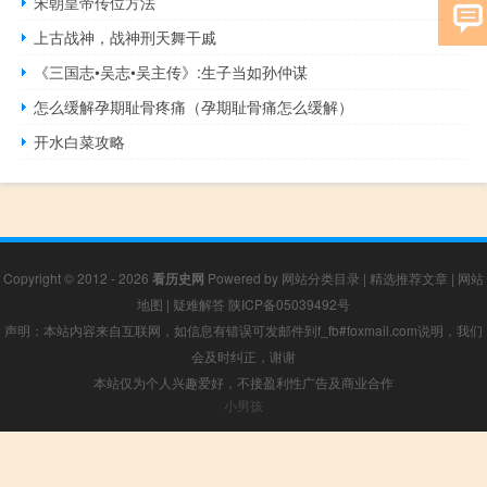
宋朝皇帝传位方法
上古战神，战神刑天舞干戚
《三国志•吴志•吴主传》:生子当如孙仲谋
怎么缓解孕期耻骨疼痛（孕期耻骨痛怎么缓解）
开水白菜攻略
Copyright © 2012 - 2026
看历史网
Powered by
网站分类目录
|
精选推荐文章
|
网站
地图
|
疑难解答
陕ICP备05039492号
声明：本站内容来自互联网，如信息有错误可发邮件到f_fb#foxmail.com说明，我们
会及时纠正，谢谢
本站仅为个人兴趣爱好，不接盈利性广告及商业合作
小男孩