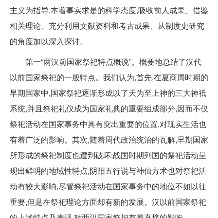
主义为指导,本着事实求是的科学态度,吸收前人成果、借鉴
相关理论、充分利用文献资料和考古成果、从制度史研究
的角度加以深入探讨。
第一“两汉前国家祭祀特点概说”。概要地总结了汉代
以前国家祭祀的一般特点。我们认为,首先,在夏商周时期的
早期国家中,国家祭祀逐渐形成以了天为至上神的三大神祇
系统,并且祭祀礼仪成为国家礼典的重要组成部分,因而不仅
祭祀活动在国家事务中具有突出重要的位置,对现实生活也
有着广泛的影响。其次,随着周代政治统治的瓦解,早期国家
所形成的祭祀制度也遭到破坏;战国时期列国的祭祀活动呈
现出鲜明的地域性特点,阴阳五行说与神仙方术也对祭祀活
动有较大影响,尽管祭祀活动在国家事务中的地位不如以往
重要,但是在祭祀理论方面却有新的发展。汉以前国家祭祀
的上述特点及表现,对两汉国家祭祀有着直接的影响。