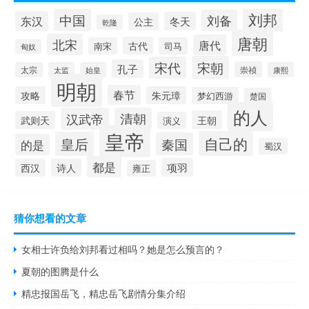
刘邦
中国
刘备
东汉
冬天
公主
乾隆
唐朝
北宋
唐代
古代
南宋
司马
匈奴
宋朝
宋代
孔子
崇祯
太宗
太监
始皇
康熙
明朝
春节
攻略
朱元璋
梦幻西游
楚国
的人
汉武帝
清朝
王朝
武则天
演义
皇帝
自己的
皇后
秦国
的是
蜀汉
都是
项羽
西汉
诗人
雍正
猜你想看的文章
女相士许负给刘邦看过相吗？她是怎么预言的？
夏朝的图腾是什么
精忠报国岳飞，精忠岳飞剧情分集介绍