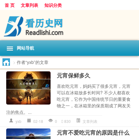
首 页
文章列表
知识分类
网站导航
>
作者“yxb”的文章
元宵保鲜多久
喜欢吃元宵，妈妈买了很多元宵，元宵
可以在冰箱放多长时间? 不少人都喜欢
吃元宵，它作为中国传统节日的重要食
物之一，在冰箱里的保质期成了网友关
注的焦点。...
yxb
02-18
0
830
文章列表
元宵不爱吃元宵的原因是什么