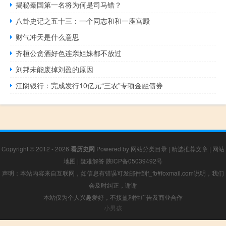
揭秘秦国第一名将为何是司马错？
八卦史记之五十三：一个同志和和一座宫殿
财气冲天是什么意思
齐桓公贪酒好色连亲姐妹都不放过
刘邦未能废掉刘盈的原因
江阴银行：完成发行10亿元“三农”专项金融债券
Copyright © 2012 - 2026
看历史网
Powered by
网站分类目录
|
精选推荐文章
|
网站
地图
|
疑难解答
陕ICP备05039492号
声明：本站内容来自互联网，如信息有错误可发邮件到f_fb#foxmail.com说明，我们
会及时纠正，谢谢
本站仅为个人兴趣爱好，不接盈利性广告及商业合作
小男孩