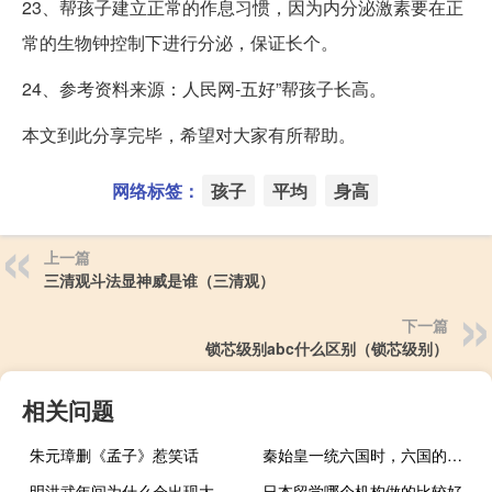
23、帮孩子建立正常的作息习惯，因为内分泌激素要在正
常的生物钟控制下进行分泌，保证长个。
24、参考资料来源：人民网-五好”帮孩子长高。
本文到此分享完毕，希望对大家有所帮助。
网络标签：
孩子
平均
身高
上一篇
三清观斗法显神威是谁（三清观）
下一篇
锁芯级别abc什么区别（锁芯级别）
相关问题
朱元璋删《孟子》惹笑话
秦始皇一统六国时，六国的君主都是什么下场？
明洪武年间为什么会出现大移民现象
日本留学哪个机构做的比较好