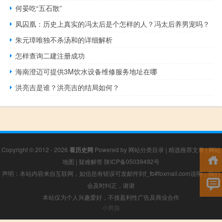
何晏吃“五石散”
凤囚凰：历史上真实的冯太后是个怎样的人？冯太后养男宠吗？
朱元璋唯独不杀汤和的详细解析
怎样查询二建注册成功
海南澄迈可提供3M饮水设备维修服务地址在哪
洪亮吉是谁？洪亮吉的结局如何？
Copyright © 2012 - 2026
看历史网
Powered by
网站分类目录
|
精选推荐文章
|
网站
地图
|
疑难解答
陕ICP备05039492号
声明：本站内容来自互联网，如信息有错误可发邮件到f_fb#foxmail.com说明，我们
会及时纠正，谢谢
本站仅为个人兴趣爱好，不接盈利性广告及商业合作
小男孩