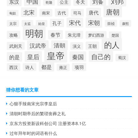
刘邦
中国
刘备
东汉
冬天
公主
乾隆
唐朝
北宋
唐代
古代
南宋
司马
匈奴
宋朝
宋代
孔子
崇祯
太宗
太监
始皇
康熙
明朝
春节
攻略
朱元璋
梦幻西游
楚国
的人
汉武帝
清朝
王朝
武则天
演义
皇帝
自己的
皇后
秦国
的是
蜀汉
都是
项羽
西汉
诗人
雍正
猜你想看的文章
心狠手辣南宋光宗李皇后
清朝时期帝后的繁琐丧葬之礼
京东方投资新设科创公司 注册资本8.1亿
过年拜年时的词语有什么