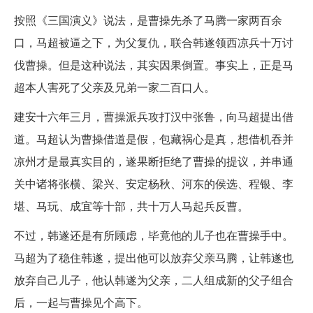
按照《三国演义》说法，是曹操先杀了马腾一家两百余
口，马超被逼之下，为父复仇，联合韩遂领西凉兵十万讨
伐曹操。但是这种说法，其实因果倒置。事实上，正是马
超本人害死了父亲及兄弟一家二百口人。
建安十六年三月，曹操派兵攻打汉中张鲁，向马超提出借
道。马超认为曹操借道是假，包藏祸心是真，想借机吞并
凉州才是最真实目的，遂果断拒绝了曹操的提议，并串通
关中诸将张横、梁兴、安定杨秋、河东的侯选、程银、李
堪、马玩、成宜等十部，共十万人马起兵反曹。
不过，韩遂还是有所顾虑，毕竟他的儿子也在曹操手中。
马超为了稳住韩遂，提出他可以放弃父亲马腾，让韩遂也
放弃自己儿子，他认韩遂为父亲，二人组成新的父子组合
后，一起与曹操见个高下。