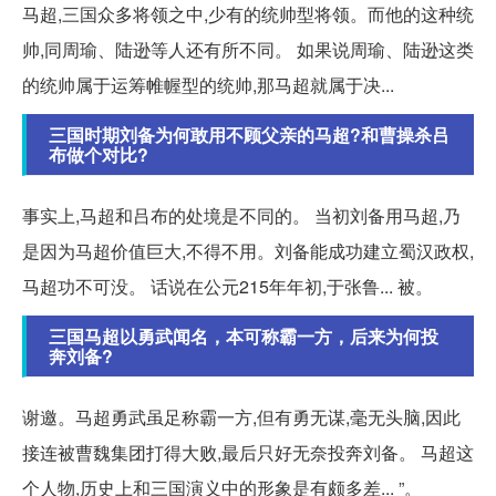
马超,三国众多将领之中,少有的统帅型将领。而他的这种统
帅,同周瑜、陆逊等人还有所不同。 如果说周瑜、陆逊这类
的统帅属于运筹帷幄型的统帅,那马超就属于决...
三国时期刘备为何敢用不顾父亲的马超?和曹操杀吕
布做个对比?
事实上,马超和吕布的处境是不同的。 当初刘备用马超,乃
是因为马超价值巨大,不得不用。刘备能成功建立蜀汉政权,
马超功不可没。 话说在公元215年年初,于张鲁... 被。
三国马超以勇武闻名，本可称霸一方，后来为何投
奔刘备?
谢邀。马超勇武虽足称霸一方,但有勇无谋,毫无头脑,因此
接连被曹魏集团打得大败,最后只好无奈投奔刘备。 马超这
个人物,历史上和三国演义中的形象是有颇多差... ”。