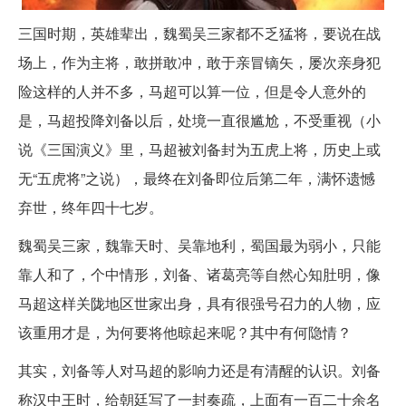
三国时期，英雄辈出，魏蜀吴三家都不乏猛将，要说在战
场上，作为主将，敢拼敢冲，敢于亲冒镝矢，屡次亲身犯
险这样的人并不多，马超可以算一位，但是令人意外的
是，马超投降刘备以后，处境一直很尴尬，不受重视（小
说《三国演义》里，马超被刘备封为五虎上将，历史上或
无“五虎将”之说），最终在刘备即位后第二年，满怀遗憾
弃世，终年四十七岁。
魏蜀吴三家，魏靠天时、吴靠地利，蜀国最为弱小，只能
靠人和了，个中情形，刘备、诸葛亮等自然心知肚明，像
马超这样关陇地区世家出身，具有很强号召力的人物，应
该重用才是，为何要将他晾起来呢？其中有何隐情？
其实，刘备等人对马超的影响力还是有清醒的认识。刘备
称汉中王时，给朝廷写了一封奏疏，上面有一百二十余名