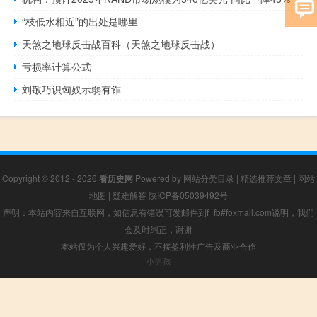
“枝低水相近”的出处是哪里
天煞之地球反击战百科（天煞之地球反击战）
亏损率计算公式
刘敬巧识匈奴示弱有诈
Copyright © 2012 - 2026
看历史网
Powered by
网站分类目录
|
精选推荐文章
|
网站
地图
|
疑难解答
陕ICP备05039492号
声明：本站内容来自互联网，如信息有错误可发邮件到f_fb#foxmail.com说明，我们
会及时纠正，谢谢
本站仅为个人兴趣爱好，不接盈利性广告及商业合作
小男孩