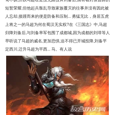
短暂荣耀,但他起兵叛乱导致家族覆灭的往事并没有因此被
人忘却,接踵而来的便是防备和压制... 勇猛无比，身居五虎
上将之一的马超为何在蜀汉无实权?在《三国志》中,马超
归降刘备后,与刘备率军包围了成都城,因为成都的刘璋等人
早听说了马超的威名,更加恐惧,迫不得已开城投降,刘备平
定西川,迁升马超为平西... 马。有人说