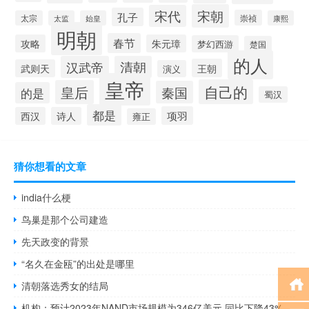
宋朝
宋代
孔子
崇祯
太宗
太监
始皇
康熙
明朝
春节
攻略
朱元璋
梦幻西游
楚国
的人
汉武帝
清朝
王朝
武则天
演义
皇帝
自己的
皇后
秦国
的是
蜀汉
都是
项羽
西汉
诗人
雍正
猜你想看的文章
india什么梗
鸟巢是那个公司建造
先天政变的背景
“名久在金瓯”的出处是哪里
清朝落选秀女的结局
机构：预计2023年NAND市场规模为346亿美元 同比下降43%