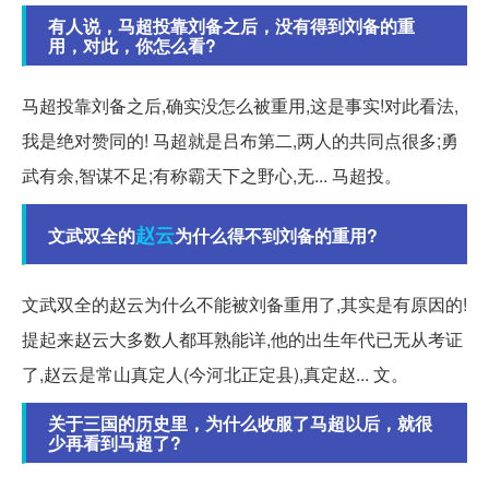
有人说，马超投靠刘备之后，没有得到刘备的重
用，对此，你怎么看?
马超投靠刘备之后,确实没怎么被重用,这是事实!对此看法,
我是绝对赞同的! 马超就是吕布第二,两人的共同点很多;勇
武有余,智谋不足;有称霸天下之野心,无... 马超投。
赵云
文武双全的
为什么得不到刘备的重用?
文武双全的赵云为什么不能被刘备重用了,其实是有原因的!
提起来赵云大多数人都耳熟能详,他的出生年代已无从考证
了,赵云是常山真定人(今河北正定县),真定赵... 文。
关于三国的历史里，为什么收服了马超以后，就很
少再看到马超了?