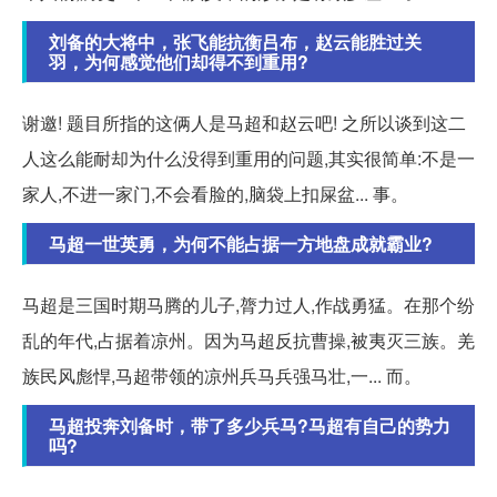
刘备的大将中，张飞能抗衡吕布，赵云能胜过关
羽，为何感觉他们却得不到重用?
谢邀! 题目所指的这俩人是马超和赵云吧! 之所以谈到这二
人这么能耐却为什么没得到重用的问题,其实很简单:不是一
家人,不进一家门,不会看脸的,脑袋上扣屎盆... 事。
马超一世英勇，为何不能占据一方地盘成就霸业?
马超是三国时期马腾的儿子,膂力过人,作战勇猛。在那个纷
乱的年代,占据着凉州。因为马超反抗曹操,被夷灭三族。羌
族民风彪悍,马超带领的凉州兵马兵强马壮,一... 而。
马超投奔刘备时，带了多少兵马?马超有自己的势力
吗?