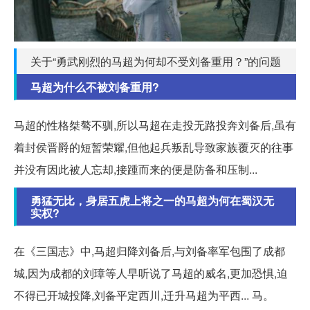
关于“勇武刚烈的马超为何却不受刘备重用？”的问题
马超为什么不被刘备重用?
马超的性格桀骜不驯,所以马超在走投无路投奔刘备后,虽有
着封侯晋爵的短暂荣耀,但他起兵叛乱导致家族覆灭的往事
并没有因此被人忘却,接踵而来的便是防备和压制...
勇猛无比，身居五虎上将之一的马超为何在蜀汉无
实权?
在《三国志》中,马超归降刘备后,与刘备率军包围了成都
城,因为成都的刘璋等人早听说了马超的威名,更加恐惧,迫
不得已开城投降,刘备平定西川,迁升马超为平西... 马。