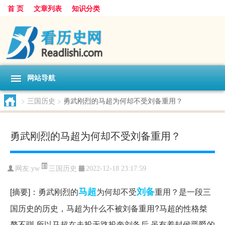
首 页
文章列表
知识分类
网站导航
>
三国历史
>
勇武刚烈的马超为何却不受刘备重用？
勇武刚烈的马超为何却不受刘备重用？
三国历史
网友:
yw
2022-12-18 23:17:59
马超
刘备
[摘要]：勇武刚烈的
为何却不受
重用？是一段三
国历史的历史，马超为什么不被刘备重用?马超的性格桀
骜不驯,所以马超在走投无路投奔刘备后,虽有着封侯晋爵的