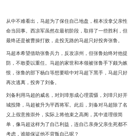
从中不难看出，马超为了保住自己地盘，根本没拿父亲性
命当回事。西凉军虽然在最初阶段，取得了一些胜利，但
最终还是被曹操打败，走投无路的马超只好投奔张鲁。
马超本希望借助张鲁兵力，反攻凉州，但张鲁始终对他提
防，不敢委以重任。马超的家世和本领被张鲁手下颇为嫉
恨，张鲁的部下杨白等想要暗中对马超下黑手，马超只好
再次逃离，投奔了刘备。
刘备利用马超的威名，对刘璋形成心理震慑，刘璋只好开
城投降，马超被升为平西将军。此后，刘备对马超除了名
义上假意推崇外，实际上将他束之高阁，其中道理很简
单，像马超这样为了自己利益，连自己亲身父亲生死都不
考虑，谁能保证他不背叛自己呢？