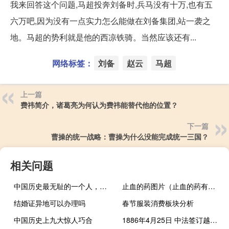
我来回答这个问题,马超投奔刘备时,兵马没有十万,也有五
六万吧,因为没有一点实力怎么能做在刘备集团,站一袭之
地。马超的势利就是他的西凉铁骑。当然应该还有...
网络标签：
刘备
赵云
马超
上一篇
费祎简介，诸葛亮为何认为费祎能替代他的位置？
下一篇
曹操的统一战略：曹操为什么没能完成统一三国？
相关问题
中国历史最无耻的一个人，把一个好人折磨得三观尽碎
止血的药图片（止血的药有哪些）
结婚证异地可以办理吗
春节服装消费板块分析
中国历史上九大惊人巧合
1886年4月25日 中法签订越南边界通商章程