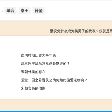
：
慕容
秦王
苻坚
潘安凭什么成为美男子的代表？仅仅是
西周时期历史大事年表
武三思淫乱后宫竟然是默许的？
宋朝外卖的存在
堂堂一国之君晋灵公为何如此偏爱宠物狗？
宋朝官员的假期