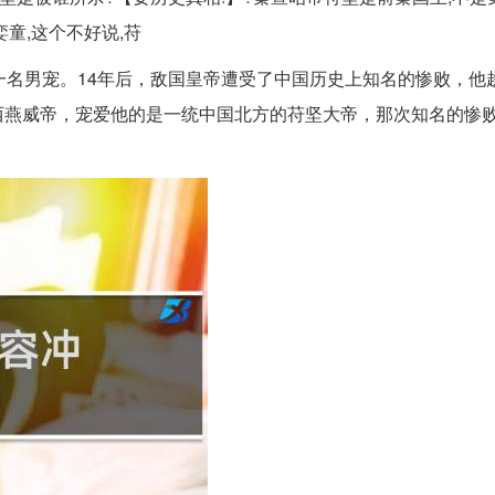
童,这个不好说,苻
一名男宠。14年后，敌国皇帝遭受了中国历史上知名的惨败，他
西燕威帝，宠爱他的是一统中国北方的苻坚大帝，那次知名的惨