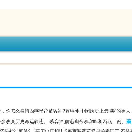
，你怎么看待西燕皇帝慕容冲?慕容冲,中国历史上最“美”的男人,
秦
步改变历史命运轨迹。 慕容冲,前燕幽帝慕容暐和西燕... 例。
坚是被谁所杀?【要历史真相!】?秦宣昭帝苻坚是前秦国王,不是