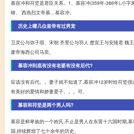
慕容冲和苻坚是君臣关系。1、慕容冲(359年-386年),小
暐、 西燕烈文帝慕... 慕容冲。
历史上哪几位皇帝有过男宠
卫灵公与弥子瑕、宋朝 齐景公与羽人 楚宣王与安陵君 魏王
废帝海西公司马奕。
慕容冲到底有没有老婆有没有后代?
应该没有后代。。妻子就不知道了,慕容冲12岁时给苻坚强
有美好的爱情和娇妻爱子。。。可。
慕容和苻坚是两个男人吗?
慕容是鲜卑族的一个姓氏,不止是男人在东晋十六国时期,
国,持续辉煌了七十余年的历史。