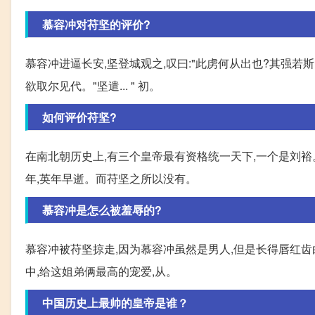
慕容冲对苻坚的评价?
慕容冲进逼长安,坚登城观之,叹曰:"此虏何从出也?其强若斯!
欲取尔见代。"坚遣... " 初。
如何评价苻坚?
在南北朝历史上,有三个皇帝最有资格统一天下,一个是刘
年,英年早逝。而苻坚之所以没有。
慕容冲是怎么被羞辱的?
慕容冲被苻坚掠走,因为慕容冲虽然是男人,但是长得唇红齿
中,给这姐弟俩最高的宠爱,从。
中国历史上最帅的皇帝是谁？