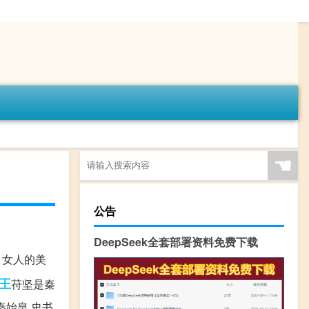
☚
公告
DeepSeek全套部署资料免费下载
 女人的美
王
苻坚是秦
秦始皇,史书