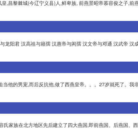
字凤皇,昌黎棘城(今辽宁义县)人,鲜卑族, 前燕景昭帝慕容俊之子,
与龙阳君 汉高祖与籍孺 汉惠帝与闳孺 汉文帝与邓通 汉武帝 汉
迫当他的男宠,而后反抗他,做了西燕皇帝。。。27岁就死了。我
慕容氏家族在北方地区先后建立了四大燕国,即前燕国、后燕国、