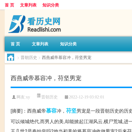
首 页
文章列表
知识分类
首 页
文章列表
知识分类
>
晋朝历史
>
西燕威帝慕容冲，苻坚男宠
西燕威帝慕容冲，苻坚男宠
晋朝历史
网友:
xy
2022-12-19 03:02:01
慕容
苻坚
[摘要]：西燕威帝
冲，
男宠是一段晋朝历史的历史
可以倾城绝代,而男人的美,却能掀起江湖风云,横尸荒城,进一
王几世?是秦始皇吗?他当初真的将慕容冲收做男宠?后来苻