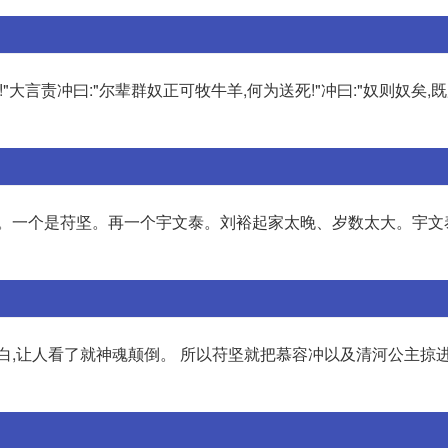
"大言责冲曰:"尔辈群奴正可牧牛羊,何为送死!"冲曰:"奴则奴矣,既
裕。一个是苻坚。再一个宇文泰。刘裕起家太晚、岁数太大。宇文
白,让人看了就神魂颠倒。 所以苻坚就把慕容冲以及清河公主掠