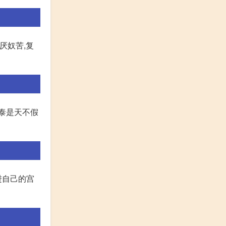
厌奴苦,复
泰是天不假
进自己的宫