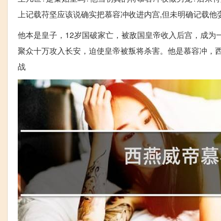
上记载苻坚应该说确实把慕容冲收进内宫,但未明确记载他娈
他本是皇子，12岁国破家亡，被敌国皇帝收入后宫，成为
聚众十万攻入长安，迫使皇帝被叛将杀害。他是慕容冲，
战