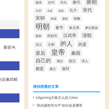
唐朝
唐代
古代
南宋
司马
宋代
孔子
太宗
太监
始皇
宋朝
攻略
崇祯
康熙
明朝
春节
朱元璋
梦幻西游
汉武帝
清朝
武则天
楚国
的人
的是
王朝
演义
 慕容冲,
皇帝
皇后
秦国
自己的
西汉
诗人
蜀汉
都是
项羽
雍正
为后秦武昭
猜你想看的文章
tufgaming主板怎么进入bios
“风伯盛怒何当平”的出处是哪里