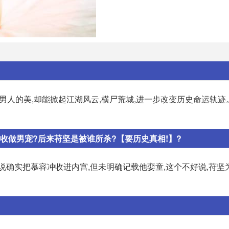
而男人的美,却能掀起江湖风云,横尸荒城,进一步改变历史命运轨迹。
收做男宠?后来苻坚是被谁所杀?【要历史真相!】?
说确实把慕容冲收进内宫,但未明确记载他娈童,这个不好说,苻坚