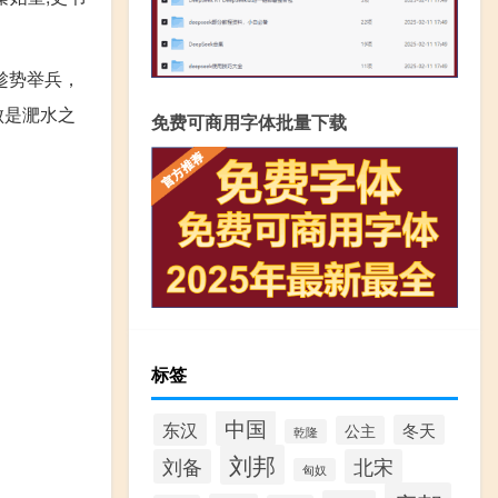
趁势举兵，
败是淝水之
免费可商用字体批量下载
标签
中国
东汉
冬天
公主
乾隆
刘邦
刘备
北宋
匈奴