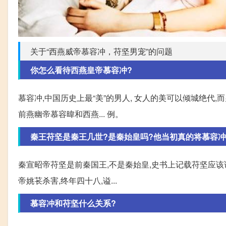
关于“西燕威帝慕容冲，苻坚男宠”的问题
你怎么看待西燕皇帝慕容冲?
慕容冲,中国历史上最“美”的男人, 女人的美可以倾城绝代,
前燕幽帝慕容暐和西燕... 例。
秦王苻坚是秦王几世?是秦始皇吗?他当初真的将慕容冲
秦宣昭帝苻坚是前秦国王,不是秦始皇,史书上记载苻坚应该
帝姚苌杀害,终年四十八,谥...
慕容冲和苻坚什么关系?