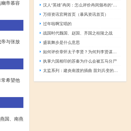
前燕幽帝慕容
汉人“英雄”冉闵：怎么评价冉闵颁布的“杀胡令”？杀胡令是什么？
万得资讯官网首页（暴风资讯首页）
过年啦啊宝唱的
战国时代魏国、赵国、齐国之桂陵之战
成帝与张放
盛装舞步是什么意思
如何评价章怀太子李贤？为何判李贤谋逆罪？
执掌六国相印的苏秦为什么会被五马分尸
太监系列：建炎南渡的插曲 苗刘兵变的弃子
非常希望他
西燕国、南燕