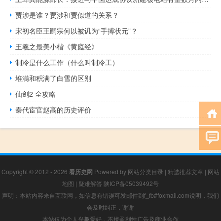
贾涉是谁？贾涉和贾似道的关系？
宋初名臣王嗣宗何以被讥为“手搏状元”？
王羲之最美小楷《黄庭经》
制冷是什么工作（什么叫制冷工）
堆满和积满了白雪的区别
仙剑2 全攻略
秦代宦官赵高的历史评价
Copyright © 2012 - 2026
看历史网
Powered by
网站分类目录
|
精选推荐文章
|
网站
地图
|
疑难解答
陕ICP备05039492号
声明：本站内容来自互联网，如信息有错误可发邮件到f_fb#foxmail.com说明，我们
会及时纠正，谢谢
本站仅为个人兴趣爱好，不接盈利性广告及商业合作