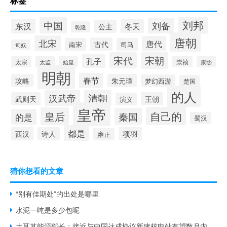
标签
刘邦
中国
刘备
东汉
冬天
公主
乾隆
唐朝
北宋
唐代
古代
南宋
司马
匈奴
宋朝
宋代
孔子
崇祯
太宗
太监
始皇
康熙
明朝
春节
攻略
朱元璋
梦幻西游
楚国
的人
汉武帝
清朝
王朝
武则天
演义
皇帝
自己的
皇后
秦国
的是
蜀汉
都是
项羽
西汉
诗人
雍正
猜你想看的文章
“别有佳期处”的出处是哪里
水泥一吨是多少包呢
土耳其能源部长：接近与中国达成协议新建核电站有望数月内敲定方案