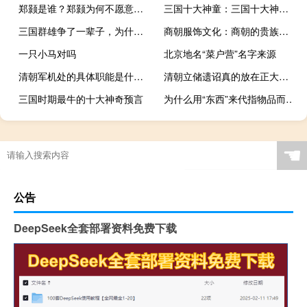
郑颢是谁？郑颢为何不愿意当驸马？
三国十大神童：三国十大神童命运如何？
三国群雄争了一辈子，为什么就便宜了司马家族？
商朝服饰文化：商朝的贵族们穿的是什么衣服
一只小马对吗
北京地名“菜户营”名字来源
清朝军机处的具体职能是什么？
清朝立储遗诏真的放在正大光明匾额后面吗
三国时期最牛的十大神奇预言
为什么用“东西”来代指物品而不是南北？
☚
公告
DeepSeek全套部署资料免费下载