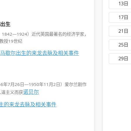
13日
17日
尔出生
21日
all，1842—1924）近代英国最著名的经济学家，
教授19世纪
25日
·马歇尔出生的来龙去脉及相关事件
29日
，1856年7月26日—1950年11月2日）爱尔兰剧作
诺贝尔
人道主义而获
出生的来龙去脉及相关事件