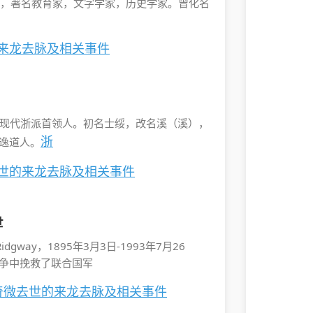
慈溪人，著名教育家，文字学家，历史学家。曾化名
的来龙去脉及相关事件
画大师，现代浙派首领人。初名士绥，改名溪（溪），
浙
逸道人。
去世的来龙去脉及相关事件
世
Ridgway，1895年3月3日-1993年7月26
争中挽救了联合国军
李奇微去世的来龙去脉及相关事件