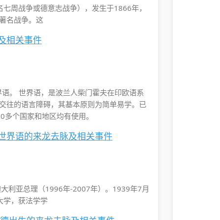
ar，又名七周战争或德意志战争），发生于1866年，
著名战争。这
及相关事件
界语。 世界语，是波兰人柴门霍夫在印欧语系
交往的语言障碍，其基本原则为简单易学。已
50多个国家和地区均有使用。
立世界语的来龙去脉及相关事件
亚总理（1996年-2007年）。1939年7月
尼大学，获法学学