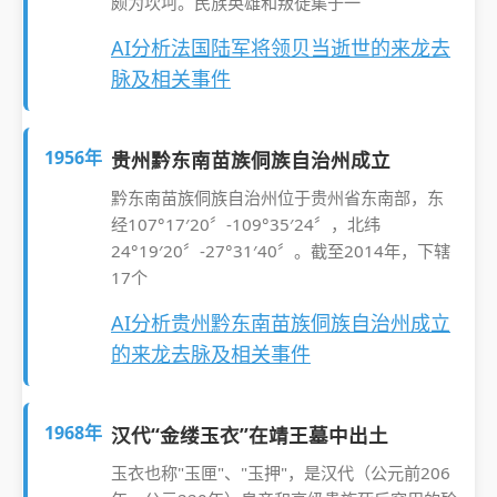
颇为坎坷。民族英雄和叛徒集于一
AI分析法国陆军将领贝当逝世的来龙去
脉及相关事件
1956年
贵州黔东南苗族侗族自治州成立
黔东南苗族侗族自治州位于贵州省东南部，东
经107°17′20〞-109°35′24〞，北纬
24°19′20〞-27°31′40〞。截至2014年，下辖
17个
AI分析贵州黔东南苗族侗族自治州成立
的来龙去脉及相关事件
1968年
汉代“金缕玉衣”在靖王墓中出土
玉衣也称"玉匣"、"玉押"，是汉代（公元前206