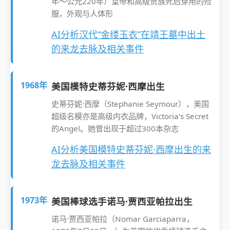
年～公元220年）皇帝和高级贵族死后穿用的殓
服，外观与人体形
AI分析汉代“金缕玉衣”在靖王墓中出土
的来龙去脉及相关事件
1968年
美国模特史蒂芬妮·西摩出生
史蒂芬妮·西摩（Stephanie Seymour），美国
超级名模亦是高级内衣品牌，Victoria's Secret
的Angel。她曾出现于超过300本杂志
AI分析美国模特史蒂芬妮·西摩出生的来
龙去脉及相关事件
1973年
美国棒球选手诺马·贾西亚帕拉出生
诺马·贾西亚帕拉（Nomar Garciaparra，