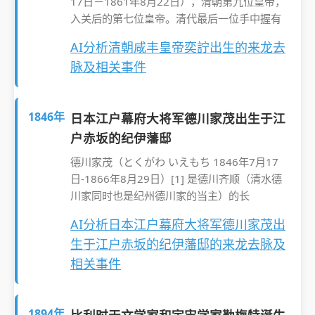
17日－1861年8月22日），清朝第九位皇帝，
入关后的第七位皇帝。清代最后一位手中握有
AI分析清朝咸丰皇帝奕詝出生的来龙去
脉及相关事件
1846年
日本江户幕府大将军德川家茂出生于江
户赤坂的纪伊藩邸
德川家茂（とくがわ いえもち 1846年7月17
日-1866年8月29日）[1] 是德川齐顺（清水德
川家同时也是纪州德川家的当主）的长
AI分析日本江户幕府大将军德川家茂出
生于江户赤坂的纪伊藩邸的来龙去脉及
相关事件
1894年