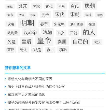
唐朝
北宋
唐代
古代
南宋
司马
匈奴
宋朝
宋代
孔子
崇祯
太宗
太监
始皇
康熙
明朝
春节
攻略
朱元璋
梦幻西游
楚国
的人
汉武帝
清朝
王朝
武则天
演义
皇帝
自己的
皇后
秦国
的是
蜀汉
都是
项羽
西汉
诗人
雍正
猜你想看的文章
宋朝文化与唐朝大不同的原因
历史上对日作战战绩最牛的四位“战神”
东汉末年人才辈出的原因
揭秘为何​隋炀帝​最宠爱的南阳公主为出家当尼姑
明末清初的文学家金圣叹简介，金圣叹的轶事典故