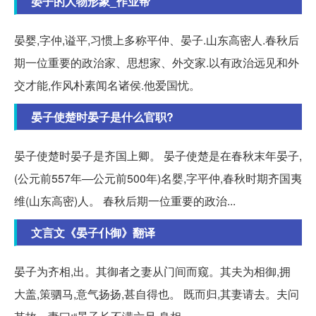
晏子的人物形象_作业帮
晏婴,字仲,谥平,习惯上多称平仲、晏子.山东高密人.春秋后
期一位重要的政治家、思想家、外交家.以有政治远见和外
交才能,作风朴素闻名诸侯.他爱国忧。
晏子使楚时晏子是什么官职?
晏子使楚时晏子是齐国上卿。 晏子使楚是在春秋末年晏子,
(公元前557年—公元前500年)名婴,字平仲,春秋时期齐国夷
维(山东高密)人。 春秋后期一位重要的政治...
文言文《晏子仆御》翻译
晏子为齐相,出。其御者之妻从门间而窥。其夫为相御,拥
大盖,策驷马,意气扬扬,甚自得也。 既而归,其妻请去。夫问