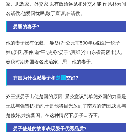
家、思想家、外交家.以有政治远见和外交才能,作风朴素闻
名诸侯.他爱国忧民,敢于直谏,在诸侯。
晏婴的妻子?
他的妻子没有记载。 晏婴(?~公元前500年),姬姓(一说子
姓),晏氏,字仲,谥“平”,史称“晏子”,夷维(今山东省高密市)人,
春秋时期齐国著名政治家、思... 他的妻子。
楚国
齐国为什么派晏子和
交好?
齐王派晏子出使楚国的原因: 景公意识到单凭齐国的力量是
无法与强晋抗衡的,于是他将目光放到了南方的楚国,决意与
楚修好,共抗晋国。在这种情况下,晏子... 齐王。
晏子使楚的故事表现晏子优秀品质?