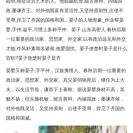
聪明,很会语言艺术的人。他聪颖机智,能言善辩。内辅国
政,屡谏齐王。对外他既富有灵活性,又坚持原则性,出使不
受辱,捍卫了齐国的国格和国... 晏子的人物形象_作业帮晏
婴,字仲,谥平,习惯上多称平仲、晏子.山东高密人.春秋后期
一位重要的政治家、思想家、外交家.以有政治远见和外交
才能,作风朴素闻名诸侯.他爱国忧。晏子使楚时晏子是什么
官职?晏子使楚时晏子是齐
晏婴又称晏子,字平仲，汉族夷维人。春秋后期一位重要的
政治家、思想家、外交家。其父晏弱病死后，继任为上大
夫，以生活节俭，谦恭下士著称。据说晏婴身材不高，其
貌不扬；但头脑机敏，能言善辩。内辅国政，屡谏齐侯，
对外他既灵活，又坚持原则，出使不受辱，捍卫了齐国的
国格和国威。