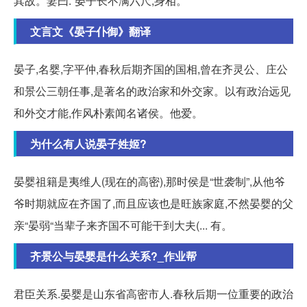
其故。妻曰:“晏子长不满六尺,身相。
文言文《晏子仆御》翻译
晏子,名婴,字平仲,春秋后期齐国的国相,曾在齐灵公、庄公
和景公三朝任事,是著名的政治家和外交家。以有政治远见
和外交才能,作风朴素闻名诸侯。他爱。
为什么有人说晏子姓姬?
晏婴祖籍是夷维人(现在的高密),那时侯是“世袭制”,从他爷
爷时期就应在齐国了,而且应该也是旺族家庭,不然晏婴的父
亲“晏弱“当辈子来齐国不可能干到大夫(... 有。
齐景公与晏婴是什么关系?_作业帮
君臣关系.晏婴是山东省高密市人.春秋后期一位重要的政治