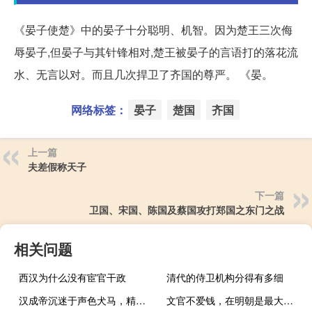
《晏子使楚》中的晏子十分聪明、机智。因为楚王三次侮
辱晏子,但晏子与其针锋相对,楚王被晏子的言语打的落花流
水、无言以对。而且几次捍卫了齐国的尊严。 《晏。
网络标签：
晏子
楚国
齐国
上一篇
夫差假称天子
下一篇
卫国、宋国、陈国及蔡国攻打郑国之东门之战
相关问题
西汉为什么没有宦官干政
清代的侍卫机构分得有多细
汉成帝沉迷于声色犬马，精尽人亡
文官不爱钱，在明朝是最大的谎言