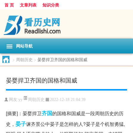
首 页
文章列表
知识分类
网站导航
>
周朝历史
>
晏婴捍卫齐国的国格和国威
晏婴捍卫齐国的国格和国威
周朝历史
网友:
yy
2022-12-18 21:04:39
齐国
[摘要]：晏婴捍卫
的国格和国威是一段周朝历史的历
晏子
史，
谏齐景公中晏子是怎样的人?晏子是个机智勇猛,