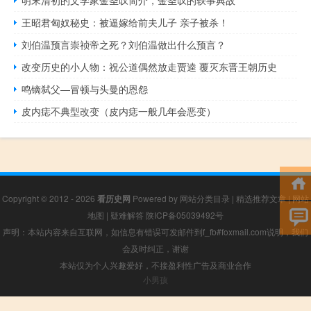
王昭君匈奴秘史：被逼嫁给前夫儿子 亲子被杀！
刘伯温预言崇祯帝之死？刘伯温做出什么预言？
改变历史的小人物：祝公道偶然放走贾逵 覆灭东晋王朝历史
鸣镝弑父—冒顿与头曼的恩怨
皮内痣不典型改变（皮内痣一般几年会恶变）
Copyright © 2012 - 2026
看历史网
Powered by
网站分类目录
|
精选推荐文章
|
网站
地图
|
疑难解答
陕ICP备05039492号
声明：本站内容来自互联网，如信息有错误可发邮件到f_fb#foxmail.com说明，我们
会及时纠正，谢谢
本站仅为个人兴趣爱好，不接盈利性广告及商业合作
小男孩