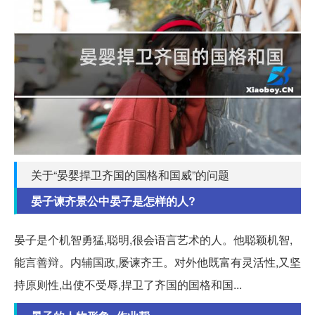
关于“晏婴捍卫齐国的国格和国威”的问题
晏子谏齐景公中晏子是怎样的人?
晏子是个机智勇猛,聪明,很会语言艺术的人。他聪颖机智,
能言善辩。内辅国政,屡谏齐王。对外他既富有灵活性,又坚
持原则性,出使不受辱,捍卫了齐国的国格和国...