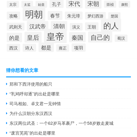
宋朝
宋代
孔子
崇祯
太宗
太监
始皇
康熙
明朝
春节
攻略
朱元璋
梦幻西游
楚国
的人
汉武帝
清朝
王朝
武则天
演义
皇帝
自己的
皇后
秦国
的是
蜀汉
都是
项羽
西汉
诗人
雍正
猜你想看的文章
郑和下西洋使用的船只
“乳鸠呼却逐”的出处是哪里
司马相如、卓文君一见钟情
为什么汉朝分东汉西汉
东汉两位武圣：一个62岁马革裹尸，一个58岁败走麦城
“废宫芜苑”的出处是哪里