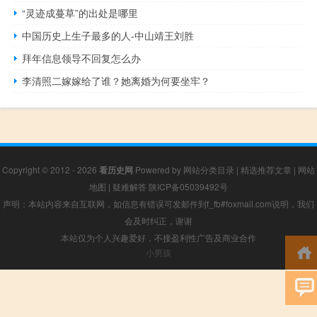
“灵迹成蔓草”的出处是哪里
中国历史上生子最多的人-中山靖王刘胜
拜年信息领导不回复怎么办
李清照二嫁嫁给了谁？她离婚为何要坐牢？
Copyright © 2012 - 2026
看历史网
Powered by
网站分类目录
|
精选推荐文章
|
网站
地图
|
疑难解答
陕ICP备05039492号
声明：本站内容来自互联网，如信息有错误可发邮件到f_fb#foxmail.com说明，我们
会及时纠正，谢谢
本站仅为个人兴趣爱好，不接盈利性广告及商业合作
小男孩