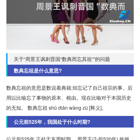
关于“周景王讽刺晋国“数典而忘其祖””的问题
数典忘祖是什么意思?
数典忘祖的意思是数说着典籍;却忘记了自己祖宗的事。后
用以比喻忘了事物的原本、根由。现在比喻对于本国历史
的无知。 数典忘祖 shǔ diǎn wàng zǔ [释义]。
公元前525年，我国处于什么时期?
公元前525年,正处于东周时期。 周景王(?-前520年),姓姬,