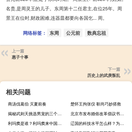
名贵,是周灵王的儿子。东周第十二任君主,在位25年。周
景王在位时,财政困难,连器皿都要向各国乞... 周。
网络标签：
东周
公元前
数典忘祖
上一篇
惠子十事
下一篇
历史上的武庚叛乱
相关问题
商汤伐葛伯 灭夏前奏
楚怀王拘张仪 靳尚巧妙搭救
揭秘武则天挑选男宠的三个必备的条件
北京市发布婚俗改革倡议书：抵制低俗婚闹、拒绝攀比浪费
利玛窦是谁？利玛窦来中国的时间？
辽国的科技水平怎么样？为什么与北宋王朝相爱相杀数百年？