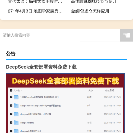
古代太监：揭秘太监闲暇时间怎么玩
高俅靠蹴鞠球技节节高升
271年4月3日 地图学家裴秀逝世
金蝶K3虚仓怎样应用
☚
公告
DeepSeek全套部署资料免费下载