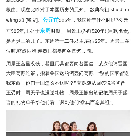
根由。现在比喻对于本国历史的无知。 数典忘祖 shǔ diǎn
公元前
wàng zǔ [释义]。
525年，我国处于什么时期?公元
东周
前525年,正处于
时期。 周景王(?-前520年),姓姬,名贵,
是周灵王的儿子。东周第十二任君主,在位25年。周景王在
位时,财政困难,连器皿都要向各国乞... 周。
周景王宫里没钱，器皿用具都要向各国借，某次他请晋国
大臣荀跞吃饭，指着鲁国送的酒壶问荀跞：“别的国家都送
我东西，你们晋国怎么不送呢？” 荀跞随从回答说当初晋
王受封，周天子也没送礼物。周景王搬出笔记把周天子赐
晋的礼物单子给他们看，讽刺他们“数典而忘其祖”。