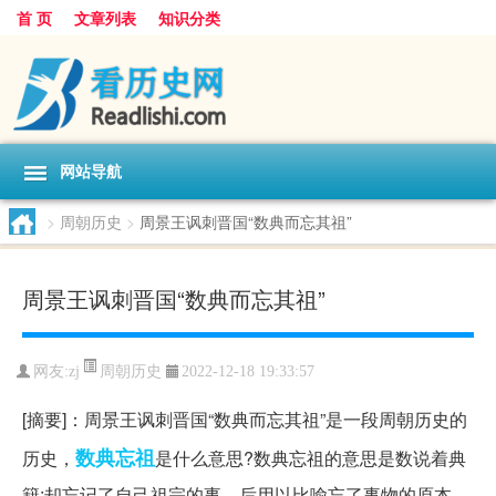
首 页
文章列表
知识分类
网站导航
>
周朝历史
>
周景王讽刺晋国“数典而忘其祖”
周景王讽刺晋国“数典而忘其祖”
周朝历史
网友:
zj
2022-12-18 19:33:57
[摘要]：周景王讽刺晋国“数典而忘其祖”是一段周朝历史的
数典忘祖
历史，
是什么意思?数典忘祖的意思是数说着典
籍;却忘记了自己祖宗的事。后用以比喻忘了事物的原本、