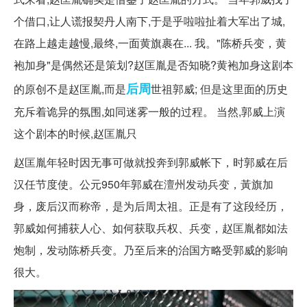
个借口,让人谎报契丹人南下,于是乎啦啦扯着大军出了城,
在路上越走越慢,最终,一面黄旗裹在... 我。"陈桥兵变，黄
袍加身"是偶然还是策划?赵匡胤是否知晓?黄袍加身这剧本
后周
的原创不是赵匡胤,而是
世祖郭威; 但是这里面的历史
充斥着诡异的氛围,如同迷雾一般的过程。 当然,郭威上演
这个剧本的时候,赵匡胤只
赵匡胤年轻时因无事可做就投奔到郭威帐下，时郭威在后
汉任节度使。公元950年郭威在澶州发动兵变，黃旗加
身，废后汉而称帝，是为后周太祖。正是有了这段经历，
郭威如何捕获人心、如何获取兵权、兵变，赵匡胤都如法
炮制，发动陈桥兵变。乃至后来的治国方略受郭威的影响
很大。