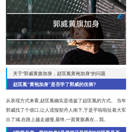
关于“郭威黄旗加身，赵匡胤黄袍加身”的问题
赵匡胤“黄袍加身”是否学了郭威的伎俩?
从表现方式来看,赵匡胤确实是借鉴了赵匡胤的方式。 当年
郭威找了个借口,让人谎报契丹人南下,于是乎啦啦扯着大军
出了城,在路上越走越慢,最终,一面黄旗裹在... 我。