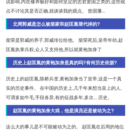
说影响,内在修养极好和如何坚定的忠君爱国之类的,这些观
点不讨论其是否正确,就谈谈我的观点。 曾国藩...
北周郭威是怎么被柴家和赵匡胤替代掉的?
柴荣是郭威的养子,郭威传位给他。 柴荣死后,皇帝年幼,赵
匡胤执掌兵权,众人又支持他,所以就黄袍加身了
历史上赵匡胤的黄袍加身是真的吗?有何历史依据?
历史上的赵匡胤,陈桥兵变,黄袍加身当了皇帝,这是一个真
实的历史事件。 在中国的历史上,几千年来想当皇上的人,
可谓多如牛毛,手段各异,有的征战多年,多次... 历史。
赵匡胤的黄袍加身大戏，他是演员还是被动为之?
这么大的事儿是不可能被动为之的。 赵匡胤在后周的地位