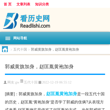
首 页
文章列表
知识分类
网站导航
>
五代十国
>
郭威黄旗加身，赵匡胤黄袍加身
郭威黄旗加身，赵匡胤黄袍加身
五代十国
网友:
gw
2022-12-19 06:55:12
赵匡胤
黄袍加身
[摘要]：郭威黄旗加身，
是一段五代十国
的历史，赵匡胤“黄袍加身”是否学了郭威的伎俩?从表现方
式来看,赵匡胤确实是借鉴了赵匡胤的方式。 当年郭威找了