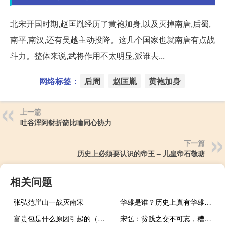
北宋开国时期,赵匡胤经历了黄袍加身,以及灭掉南唐,后蜀,
南平,南汉,还有吴越主动投降。这几个国家也就南唐有点战
斗力。整体来说,武将作用不太明显,派谁去...
网络标签：
后周
赵匡胤
黄袍加身
上一篇
吐谷浑阿豺折箭比喻同心协力
下一篇
历史上必须要认识的帝王 – 儿皇帝石敬瑭
相关问题
张弘范崖山一战灭南宋
华雄是谁？历史上真有华雄？华雄是被关羽斩杀？
富贵包是什么原因引起的（富贵包可以刮痧消除吗）
宋弘：贫贱之交不可忘，糟糠之妻不下堂