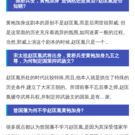
"陈桥兵变，黄袍加身"是偶然还是策划?赵匡胤是否
知晓?
黄袍加身这剧本的原创不是赵匡胤,而是后周世祖郭威; 但
是这里面的历史充斥着诡异的氛围,如同迷雾一般的过程。
当然,郭威上演这个剧本的时候,赵匡胤只是一个...
宋太祖赵匡胤武将出身，黄桥兵变黄袍加身九五之
尊，为何制定国策抑武扬文?
赵匡胤所处的时代比较特殊,而且,他本人就是抓住了特殊的
历史条件,建立了大宋王朝的。所谓前事不忘后事之师,赵匡
胤褫夺武将兵权,并制定抑武扬文的国策,是有... 谢。
曾国藩为何不学赵匡胤黄袍加身?
很多观点都认为曾国藩不学习赵匡胤,是因为其深受儒家学