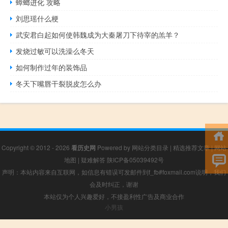
蟑螂进化 攻略
刘思瑶什么梗
武安君白起如何使韩魏成为大秦屠刀下待宰的羔羊？
发烧过敏可以洗澡么冬天
如何制作过年的装饰品
冬天下嘴唇干裂脱皮怎么办
Copyright © 2012 - 2026
看历史网
Powered by
网站分类目录
|
精选推荐文章
|
网站
地图
|
疑难解答
陕ICP备05039492号
声明：本站内容来自互联网，如信息有错误可发邮件到f_fb#foxmail.com说明，我们
会及时纠正，谢谢
本站仅为个人兴趣爱好，不接盈利性广告及商业合作
小男孩