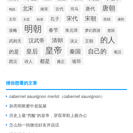
唐朝
北宋
唐代
古代
南宋
司马
匈奴
宋朝
宋代
孔子
崇祯
太宗
太监
始皇
康熙
明朝
春节
攻略
朱元璋
梦幻西游
楚国
的人
汉武帝
清朝
王朝
武则天
演义
皇帝
自己的
皇后
秦国
的是
蜀汉
都是
项羽
西汉
诗人
雍正
猜你想看的文章
cabernet sauvignon merlot（cabernet sauvignon）
孙亮明察蜜中老鼠屎
历史上最“穷酸”的皇帝，穿双草鞋上殿办公
怎么拍一拍微信好友并说话