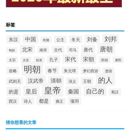
标签
刘邦
中国
刘备
东汉
冬天
公主
乾隆
唐朝
北宋
唐代
古代
南宋
司马
匈奴
宋朝
宋代
孔子
崇祯
太宗
太监
始皇
康熙
明朝
春节
攻略
朱元璋
梦幻西游
楚国
的人
汉武帝
清朝
王朝
武则天
演义
皇帝
自己的
皇后
秦国
的是
蜀汉
都是
项羽
西汉
诗人
雍正
猜你想看的文章