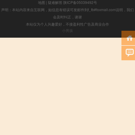
地图
|
疑难解答
陕ICP备05039492号
声明：本站内容来自互联网，如信息有错误可发邮件到f_fb#foxmail.com说明，我们
会及时纠正，谢谢
本站仅为个人兴趣爱好，不接盈利性广告及商业合作
小男孩