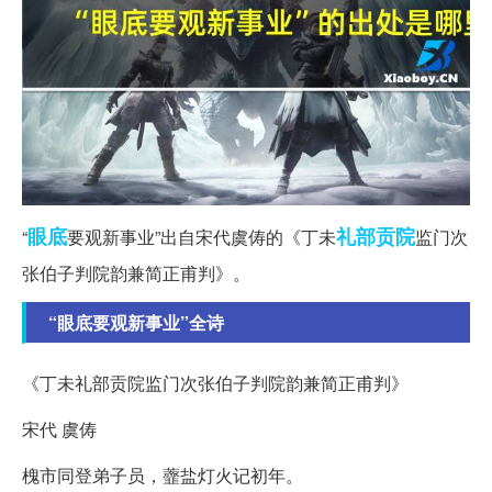
眼底
礼部
贡院
“
要观新事业”出自宋代虞俦的《丁未
监门次
张伯子判院韵兼简正甫判》。
“眼底要观新事业”全诗
《丁未礼部贡院监门次张伯子判院韵兼简正甫判》
宋代 虞俦
槐市同登弟子员，虀盐灯火记初年。