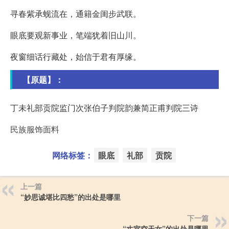
寻春紫承蚬流在，通籍金闺步武联。
眼底要观新事业，笔端犹着旧山川。
夜窗细话行藏处，始信于君有厚缘。
【原题】：
丁未礼部贡院监门次张伯子判院韵兼简正甫判院三诗
民族服饰面料
网络标签：
眼底
礼部
贡院
上一篇
“妙思诚堪比四愁”的出处是哪里
下一篇
“丈室空天女”的出处是哪里