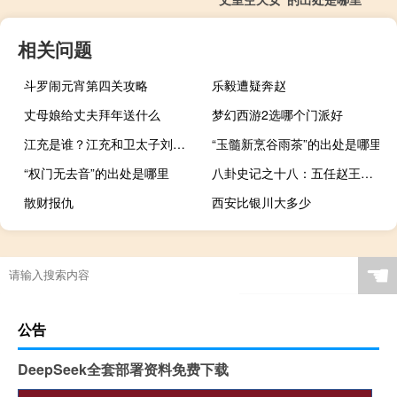
相关问题
斗罗闹元宵第四关攻略
乐毅遭疑奔赵
丈母娘给丈夫拜年送什么
梦幻西游2选哪个门派好
江充是谁？江充和卫太子刘据有和仇怨？
“玉髓新烹谷雨茶”的出处是哪里
“权门无去音”的出处是哪里
八卦史记之十八：五任赵王的苦逼命运
散财报仇
西安比银川大多少
☚
公告
DeepSeek全套部署资料免费下载