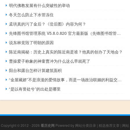
明代佛教发展有什么突破性的举动
冬天怎么防止下水管冻住
孟珙真的污了金后？《尝后图》内容为何？
先锋图书馆管理系统 V5.8.0.820 官方最新版（先锋图书馆管理系统 V5.8.0.820 官方最新版功能简介）
说东林党毁了明朝的原因
陈近南揭秘：历史上真实的陈近南是谁？他真的创办了天地会？
曹操爱子称象的神童曹冲为什么这么早就死了
阳台和露台怎样计算建筑面积
“金屋藏娇”不是浪漫的爱情故事，而是一场政治联姻的利益交换！
“是以有誉处兮”的出处是哪里
Copyright © 2012 - 2026
看历史网
Powered by
网站分类目录
|
精选推荐文章
|
网站