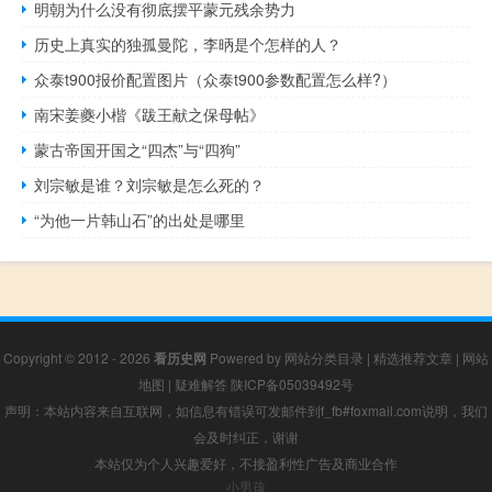
明朝为什么没有彻底摆平蒙元残余势力
历史上真实的独孤曼陀，李昞是个怎样的人？
众泰t900报价配置图片（众泰t900参数配置怎么样?）
南宋姜夔小楷《跋王献之保母帖》
蒙古帝国开国之“四杰”与“四狗”
刘宗敏是谁？刘宗敏是怎么死的？
“为他一片韩山石”的出处是哪里
Copyright © 2012 - 2026
看历史网
Powered by
网站分类目录
|
精选推荐文章
|
网站
地图
|
疑难解答
陕ICP备05039492号
声明：本站内容来自互联网，如信息有错误可发邮件到f_fb#foxmail.com说明，我们
会及时纠正，谢谢
本站仅为个人兴趣爱好，不接盈利性广告及商业合作
小男孩