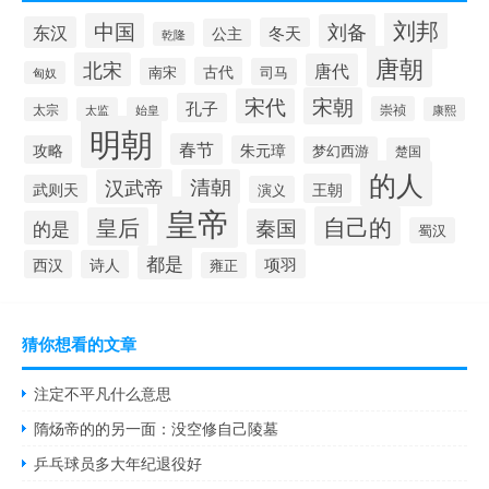
刘邦
中国
刘备
东汉
冬天
公主
乾隆
唐朝
北宋
唐代
古代
南宋
司马
匈奴
宋朝
宋代
孔子
崇祯
太宗
太监
始皇
康熙
明朝
春节
攻略
朱元璋
梦幻西游
楚国
的人
汉武帝
清朝
王朝
武则天
演义
皇帝
自己的
皇后
秦国
的是
蜀汉
都是
项羽
西汉
诗人
雍正
猜你想看的文章
注定不平凡什么意思
隋炀帝的的另一面：没空修自己陵墓
乒乓球员多大年纪退役好