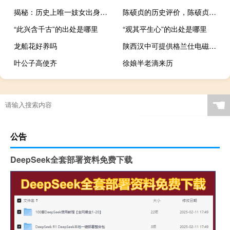
揭秘：历史上唯一妓女出身的神医柔娘
陈硕贞的历史评价，陈硕贞结局
“此兴含千古”的出处是哪里
“观其平生心”的出处是哪里
龙船花好养吗
陕西汉中可提供格兰仕电磁炉维修服务地址在哪
叶公子高使齐
徐娘半老滴来历
☚
公告
DeepSeek全套部署资料免费下载