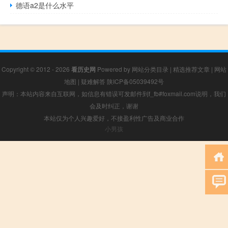
德语a2是什么水平
Copyright © 2012 - 2026
看历史网
Powered by
网站分类目录
|
精选推荐文章
|
网站
地图
|
疑难解答
陕ICP备05039492号
声明：本站内容来自互联网，如信息有错误可发邮件到f_fb#foxmail.com说明，我们
会及时纠正，谢谢
本站仅为个人兴趣爱好，不接盈利性广告及商业合作
小男孩