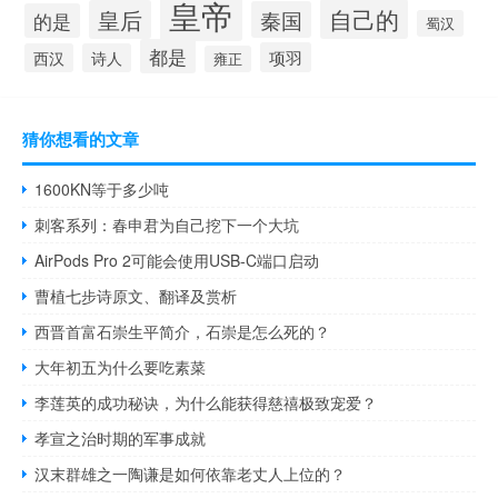
皇帝
自己的
皇后
秦国
的是
蜀汉
都是
项羽
西汉
诗人
雍正
猜你想看的文章
1600KN等于多少吨
刺客系列：春申君为自己挖下一个大坑
AirPods Pro 2可能会使用USB-C端口启动
曹植七步诗原文、翻译及赏析
西晋首富石崇生平简介，石崇是怎么死的？
大年初五为什么要吃素菜
李莲英的成功秘诀，为什么能获得慈禧极致宠爱？
孝宣之治时期的军事成就
汉末群雄之一陶谦是如何依靠老丈人上位的？