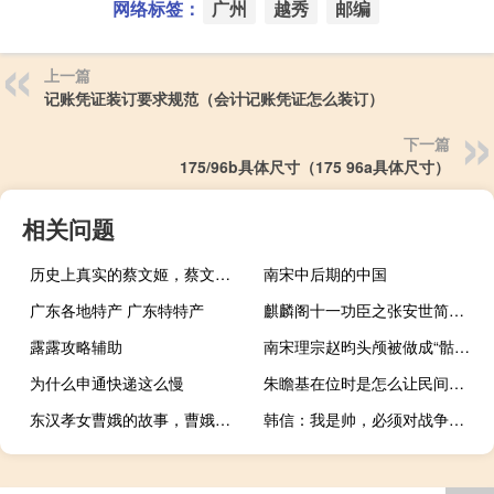
网络标签：
广州
越秀
邮编
上一篇
记账凭证装订要求规范（会计记账凭证怎么装订）
下一篇
175/96b具体尺寸（175 96a具体尺寸）
相关问题
历史上真实的蔡文姬，蔡文姬与曹操的关系
南宋中后期的中国
广东各地特产 广东特特产
麒麟阁十一功臣之张安世简介，张安世是怎么死的？
露露攻略辅助
南宋理宗赵昀头颅被做成“骷髅碗”
为什么申通快递这么慢
朱瞻基在位时是怎么让民间休养生息的
东汉孝女曹娥的故事，曹娥和端午节有何关系？
韩信：我是帅，必须对战争的胜负负责