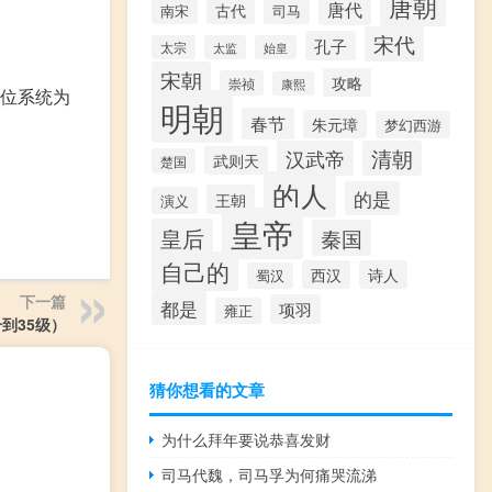
唐朝
唐代
古代
南宋
司马
宋代
孔子
太宗
太监
始皇
宋朝
攻略
崇祯
康熙
64位系统为
明朝
春节
朱元璋
梦幻西游
汉武帝
清朝
武则天
楚国
的人
的是
王朝
演义
皇帝
皇后
秦国
自己的
西汉
诗人
蜀汉
下一篇
都是
项羽
雍正
到35级）
猜你想看的文章
为什么拜年要说恭喜发财
司马代魏，司马孚为何痛哭流涕