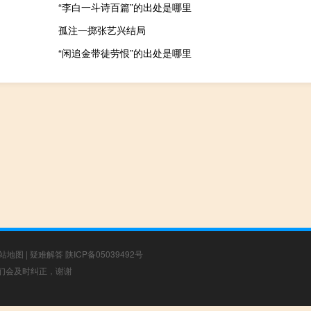
“李白一斗诗百篇”的出处是哪里
孤注一掷张艺兴结局
“闲追金带徒劳恨”的出处是哪里
站地图
|
疑难解答
陕ICP备05039492号
，我们会及时纠正，谢谢