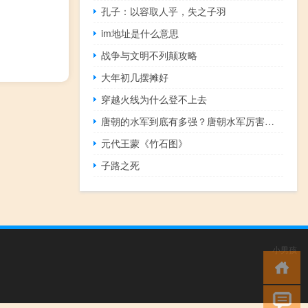
孔子：以容取人乎，失之子羽
im地址是什么意思
战争与文明不列颠攻略
大年初几摆摊好
穿越火线为什么登不上去
唐朝的水军到底有多强？唐朝水军厉害吗？
元代王蒙《竹石图》
子路之死
小男孩