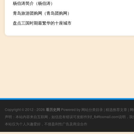
杨伯涛简介（杨伯涛）
青岛旅游团购网（青岛团购网）
盘点三国时期最繁华的十座城市
Copyright © 2012 - 2026
看历史网
Powered by
网站分类目录
|
精选推荐文章
|
网
声明：本站内容来自互联网，如信息有错误可发邮件到f_fb#foxmail.com说明
本站仅为个人兴趣爱好，不接盈利性广告及商业合作