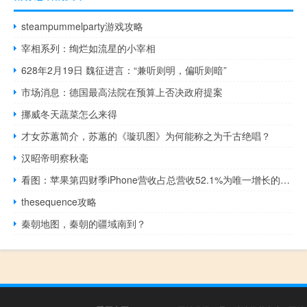
steampummelparty游戏攻略
宰相系列：绚烂如流星的小宰相
628年2月19日 魏征进言：“兼听则明，偏听则暗”
市场消息：德国最高法院在预算上否决政府提案
挪威冬天蔬菜怎么来得
才女苏蕙简介，苏蕙的《璇玑图》为何能称之为千古绝唱？
汉昭帝明察秋毫
看图：苹果第四财季iPhone营收占总营收52.1%为唯一增长的硬件业务
thesequence攻略
秦朝地图，秦朝的疆域南到？