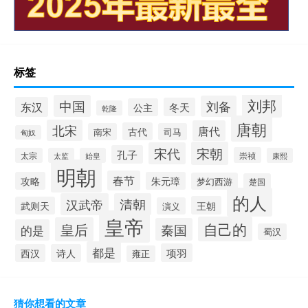
标签
刘邦
中国
刘备
东汉
冬天
公主
乾隆
唐朝
北宋
唐代
古代
南宋
司马
匈奴
宋朝
宋代
孔子
崇祯
太宗
太监
始皇
康熙
明朝
春节
攻略
朱元璋
梦幻西游
楚国
的人
汉武帝
清朝
王朝
武则天
演义
皇帝
自己的
皇后
秦国
的是
蜀汉
都是
项羽
西汉
诗人
雍正
猜你想看的文章