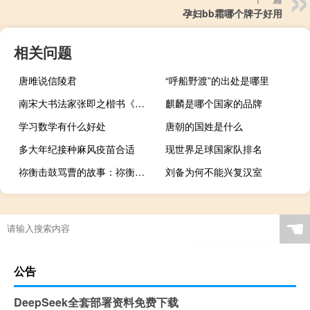
孕妇bb霜哪个牌子好用
相关问题
唐雎说信陵君
“呼船野渡”的出处是哪里
南宋大书法家张即之楷书《佛遗教经》
麒麟是哪个国家的品牌
学习数学有什么好处
唐朝的国姓是什么
多大年纪接种麻风疫苗合适
现世界足球国家队排名
祢衡击鼓骂曹的故事：祢衡恃才傲物为何被黄祖所杀？
刘备为何不能兴复汉室
☚
公告
DeepSeek全套部署资料免费下载