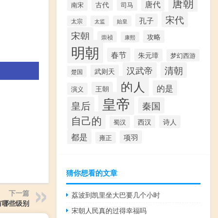
唐朝
唐代
古代
南宋
司马
宋代
孔子
太宗
太监
始皇
宋朝
攻略
崇祯
康熙
明朝
春节
朱元璋
梦幻西游
汉武帝
清朝
武则天
楚国
的人
的是
王朝
演义
皇帝
皇后
秦国
自己的
西汉
诗人
蜀汉
都是
项羽
雍正
猜你想看的文章
下一篇
荔波到凯里坐大巴要几个小时
有哪些级别
宋朝人民真的过得幸福吗