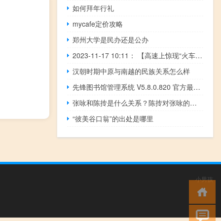
如何拜年行礼
mycafe定价攻略
郑州大学是民办还是公办
2023-11-17 10:11： 【高速上惊现“火车”，交警、消防紧急处置化险情 】
汉朝时期中原与南越的民族关系怎么样
先锋图书馆管理系统 V5.8.0.820 官方最新版（先锋图书馆管理系统 V5.8.0.820 官方最新版功能简介）
张咏和陈抟是什么关系？陈抟对张咏的预言是什么？
“彼美谷口翁”的出处是哪里
小男孩