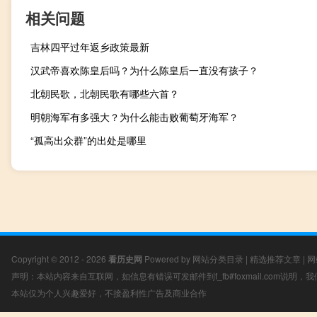
相关问题
吉林四平过年返乡政策最新
汉武帝喜欢陈皇后吗？为什么陈皇后一直没有孩子？
北朝民歌，北朝民歌有哪些六首？
明朝海军有多强大？为什么能击败葡萄牙海军？
“孤高出众群”的出处是哪里
Copyright © 2012 - 2026
看历史网
Powered by
网站分类目录
|
精选推荐文章
|
网
声明：本站内容来自互联网，如信息有错误可发邮件到f_fb#foxmail.com说明
本站仅为个人兴趣爱好，不接盈利性广告及商业合作