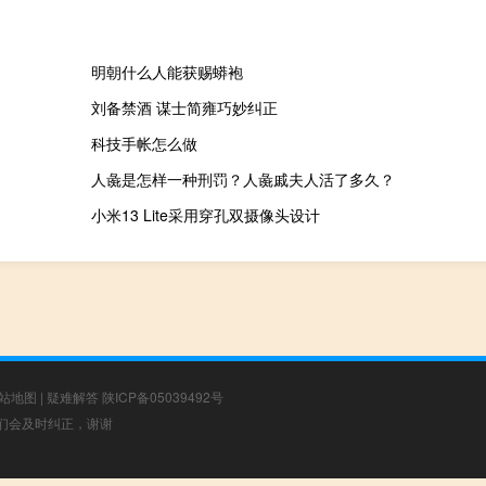
明朝什么人能获赐蟒袍
刘备禁酒 谋士简雍巧妙纠正
科技手帐怎么做
人彘是怎样一种刑罚？人彘戚夫人活了多久？
小米13 Lite采用穿孔双摄像头设计
站地图
|
疑难解答
陕ICP备05039492号
，我们会及时纠正，谢谢