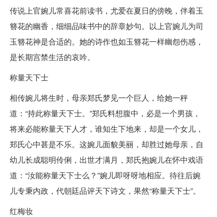
传说上官婉儿常喜花前读书，尤爱在夏日的傍晚，伴着玉
簪花的幽香，细细品味书中的辞章妙句。以上官婉儿为司
玉簪花神是合适的。她的诗作也如玉簪花一样幽怨伤感，
是长期宫禁生活的哀吟。
称量天下士
相传婉儿将生时，母亲郑氏梦见一个巨人，给她一秤
道：“持此称量天下士。”郑氏料想腹中，必是一个男孩，
将来必能称量天下人才，谁知生下地来，却是一个女儿，
郑氏心中甚是不乐。这婉儿面貌美丽，却胜过她母亲，自
幼儿长成聪明伶俐，出世才满月，郑氏抱婉儿在怀中戏语
道：“汝能称量天下士么？”婉儿即呀呀地相应。待往后婉
儿专秉内政，代朝廷品评天下诗文，果然“称量天下士”。
红梅妆