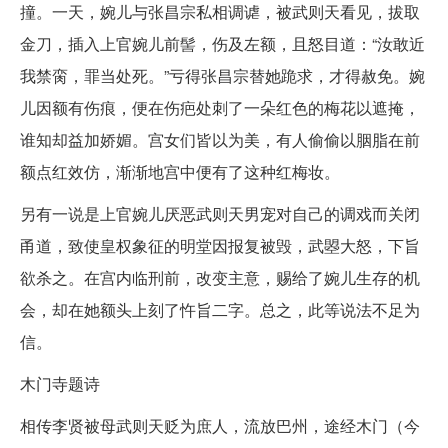
撞。一天，婉儿与张昌宗私相调谑，被武则天看见，拔取
金刀，插入上官婉儿前髻，伤及左额，且怒目道：“汝敢近
我禁脔，罪当处死。”亏得张昌宗替她跪求，才得赦免。婉
儿因额有伤痕，便在伤疤处刺了一朵红色的梅花以遮掩，
谁知却益加娇媚。宫女们皆以为美，有人偷偷以胭脂在前
额点红效仿，渐渐地宫中便有了这种红梅妆。
另有一说是上官婉儿厌恶武则天男宠对自己的调戏而关闭
甬道，致使皇权象征的明堂因报复被毁，武曌大怒，下旨
欲杀之。在宫内临刑前，改变主意，赐给了婉儿生存的机
会，却在她额头上刻了忤旨二字。总之，此等说法不足为
信。
木门寺题诗
相传李贤被母武则天贬为庶人，流放巴州，途经木门（今