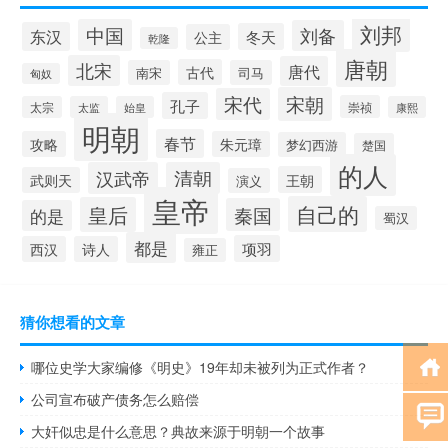
刘邦
中国
刘备
东汉
冬天
公主
乾隆
唐朝
北宋
唐代
古代
南宋
司马
匈奴
宋朝
宋代
孔子
崇祯
太宗
太监
始皇
康熙
明朝
春节
攻略
朱元璋
梦幻西游
楚国
的人
汉武帝
清朝
王朝
武则天
演义
皇帝
自己的
皇后
秦国
的是
蜀汉
都是
项羽
西汉
诗人
雍正
猜你想看的文章
哪位史学大家编修《明史》19年却未被列为正式作者？
公司宣布破产债务怎么赔偿
大奸似忠是什么意思？典故来源于明朝一个故事