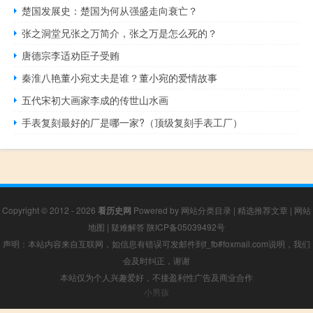
楚国发展史：楚国为何从强盛走向衰亡？
张之洞堂兄张之万简介，张之万是怎么死的？
唐德宗李适劝臣子受贿
秦淮八艳董小宛丈夫是谁？董小宛的爱情故事
五代宋初大画家李成的传世山水画
手表复刻最好的厂是哪一家?（顶级复刻手表工厂）
Copyright © 2012 - 2026
看历史网
Powered by
网站分类目录
|
精选推荐文章
|
网站
地图
|
疑难解答
陕ICP备05039492号
声明：本站内容来自互联网，如信息有错误可发邮件到f_fb#foxmail.com说明，我们
会及时纠正，谢谢
本站仅为个人兴趣爱好，不接盈利性广告及商业合作
小男孩