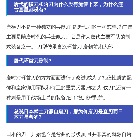
唐代的横刀和陌刀为什么没有流传下来，为什么连
古墓里都没有?
唐横刀不是一种独立的兵器,而是唐代刀的一种式样,为中国
主要是隋唐时代的兵士佩刀。它是作为唐代主要军队的制
式装备之一。 刀型传承自汉环首刀,唐朝前期大部...
唐代环首刀形制?
唐时对环首刀的方方面面进行了改进,成为了礼仪性质的配
饰和皇家御用军队和侍卫的重要兵器,称之为“仪刀”;还有一
种则是用于战场士兵的装备,它了增加护手,并。
总说日本武士刀源自唐刀，那为何唐刀是直刃而日
本刀是弯的?
日本的刀一开始也不是弯曲的形状,而且并非真的就源自唐