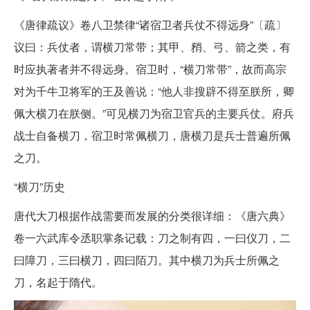
《唐律疏议》卷八卫禁律“诸宿卫者兵仗不得远身”〔疏〕
议曰：兵仗者，谓横刀常带；其甲、矟、弓、箭之类，有
时应执著者并不得远身。宿卫时，“横刀常带”，故而高宗
对为千牛卫将军的王及善说：“他人非搜辟不得至朕所，卿
佩大横刀在朕侧。”可见横刀为宿卫官兵的主要兵仗。府兵
战士自备横刀，宿卫时常佩横刀，唐横刀是兵士普遍所佩
之刀。
“横刀”历史
唐代大刀根据作战需要而发展的分类很详细：《唐六典》
卷一六武库令丞职掌条记载：刀之制有四，一曰仪刀，二
曰障刀，三曰横刀，四曰陌刀。其中横刀为兵士所佩之
刀，名起于隋代。