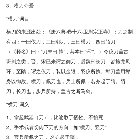
3、横刀夺爱
“横刀”词目
横刀的来源出处：《唐六典·卷十六·卫尉宗正寺》：刀之制
有四：一曰仪刀，二曰鄣刀，三曰横刀，四曰陌刀。
（《释名》曰：“刀末曰‘锋’，其本曰‘环’”。）今仪刀盖古
班剑之类，晋、宋已来谓之御刀，后魏曰长刀，皆施龙凤
环；至隋，谓之仪刀，装以金银，羽仪所执。鄣刀盖用鄣
身以御敌。横刀，佩刀也，兵士所佩，名亦起于隋。陌
刀，长刀也，步兵所持，盖古之断马剑。
“横刀”词义
1、拿起武器（刀），比喻敢于牺牲、不怕死
2、手术或者切肉下刀的方向，如“横刀、竖刀”
3、官兵所佩之刀， 名亦起于隋 。