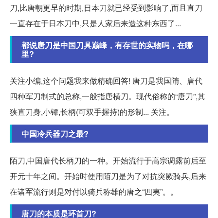
刀,比唐朝更早的时期,日本刀就已经受到影响了,而且直刀
一直存在于日本刀中,只是人家后来造这种东西了...
都说唐刀是中国刀具巅峰，有存世的实物吗，在哪
里?
关注小编,这个问题我来做精确回答! 唐刀是我国隋、唐代
四种军刀制式的总称,一般指唐横刀。现代俗称的“唐刀”,其
狭直刀身,小镡,长柄(可双手握持)的形制... 关注。
中国冷兵器刀之最?
陌刀,中国唐代长柄刀的一种。开始流行于高宗调露前后至
开元十年之间。开始时使用陌刀是为了对抗突厥骑兵,后来
在诸军流行则是对付以骑兵称雄的唐之“四夷”。。
唐刀的本质是环首刀?