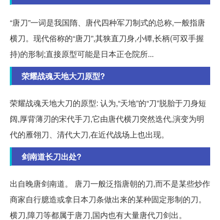
“唐刀”一词是我国隋、唐代四种军刀制式的总称,一般指唐
横刀。现代俗称的“唐刀”,其狭直刀身,小镡,长柄(可双手握
持)的形制;直接原型可能是日本正仓院所...
荣耀战魂天地大刀原型?
荣耀战魂天地大刀的原型: 认为,“天地”的“刀”脱胎于刀身短
阔,厚背薄刃的宋代手刀,它由唐代横刀突然迭代,演变为明
代的雁翎刀、清代大刀,在近代战场上也出现。
剑南道长刀出处?
出自晚唐剑南道。 唐刀一般泛指唐朝的刀,而不是某些炒作
商家自行臆造或拿日本刀条做出来的某种固定形制的刀。
横刀,障刀等都属于唐刀,国内也有大量唐代刀剑出。