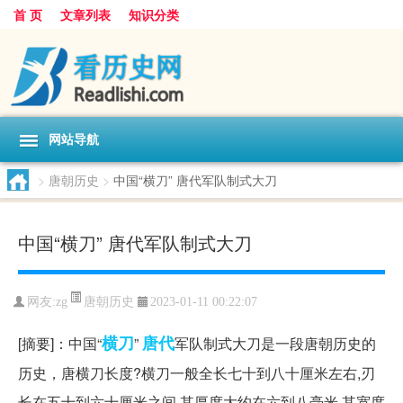
首 页
文章列表
知识分类
网站导航
>
唐朝历史
>
中国“横刀” 唐代军队制式大刀
中国“横刀” 唐代军队制式大刀
唐朝历史
网友:
zg
2023-01-11 00:22:07
横刀
唐代
[摘要]：中国“
”
军队制式大刀是一段唐朝历史的
历史，唐横刀长度?横刀一般全长七十到八十厘米左右,刃
长在五十到六十厘米之间,其厚度大约在六到八毫米,其宽度