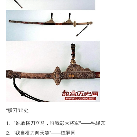
“横刀”出处
1、"谁敢横刀立马，唯我彭大将军"——毛泽东
2、“我自横刀向天笑”——谭嗣同