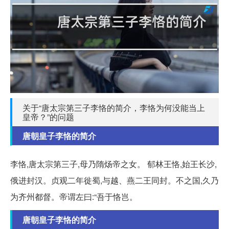
关于“唐太宗第三子李恪的简介，李恪为何没能当上
皇帝？”的问题
唐朝皇子李恪的简介
李恪,唐太宗第三子,母乃隋炀帝之女。 郁林王恪,始王长沙,
俄进封汉。贞观二年徙蜀,与越、燕二王同封。不之国,久乃
为齐州都督。帝谓左曰:“吾于恪岂。
唐朝皇子李恪的简介