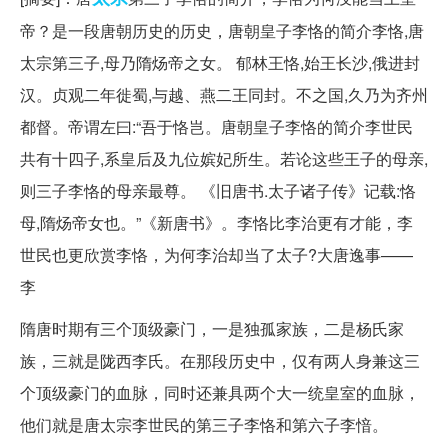
帝？是一段唐朝历史的历史，唐朝皇子李恪的简介李恪,唐
太宗第三子,母乃隋炀帝之女。 郁林王恪,始王长沙,俄进封
汉。贞观二年徙蜀,与越、燕二王同封。不之国,久乃为齐州
都督。帝谓左曰:“吾于恪岂。唐朝皇子李恪的简介李世民
共有十四子,系皇后及九位嫔妃所生。若论这些王子的母亲,
则三子李恪的母亲最尊。 《旧唐书.太子诸子传》记载:恪
母,隋炀帝女也。”《新唐书》。李恪比李治更有才能，李
世民也更欣赏李恪，为何李治却当了太子?大唐逸事——
李
隋唐时期有三个顶级豪门，一是独孤家族，二是杨氏家
族，三就是陇西李氏。在那段历史中，仅有两人身兼这三
个顶级豪门的血脉，同时还兼具两个大一统皇室的血脉，
他们就是唐太宗李世民的第三子李恪和第六子李愔。