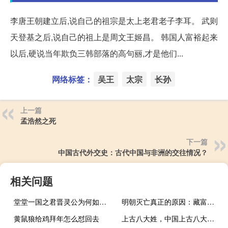
李唐王朝建立后,说自己的祖宗是太上老君老子李耳。 武则
天登基之后,说自己的祖上是周文王姬昌。 韩国人富裕起来
以后,硬说当年欺负三韩部落的高句丽,才是他们...
网络标签：
吴王
太宗
长孙
上一篇
孟浩然之死
下一篇
中国古代外交史：古代中国与非洲的交往情况？
相关问题
堂堂一国之君晋灵公为何如此偏爱宠物狗？
明朝灭亡真正的原因：藏富于官，藏富于贾
黄鼠狼给鸡拜年怎么怼回去
上古八大姓，中国上古八大姓氏