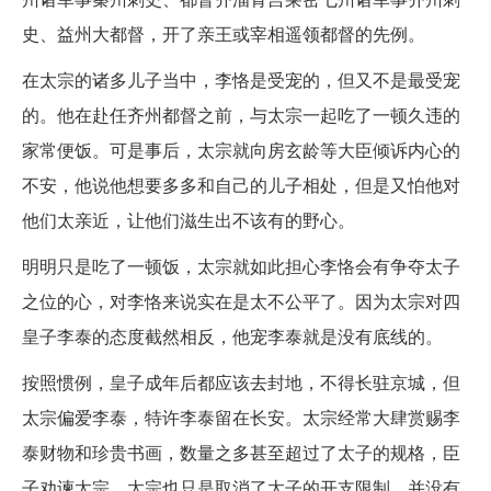
史、益州大都督，开了亲王或宰相遥领都督的先例。
在太宗的诸多儿子当中，李恪是受宠的，但又不是最受宠
的。他在赴任齐州都督之前，与太宗一起吃了一顿久违的
家常便饭。可是事后，太宗就向房玄龄等大臣倾诉内心的
不安，他说他想要多多和自己的儿子相处，但是又怕他对
他们太亲近，让他们滋生出不该有的野心。
明明只是吃了一顿饭，太宗就如此担心李恪会有争夺太子
之位的心，对李恪来说实在是太不公平了。因为太宗对四
皇子李泰的态度截然相反，他宠李泰就是没有底线的。
按照惯例，皇子成年后都应该去封地，不得长驻京城，但
太宗偏爱李泰，特许李泰留在长安。太宗经常大肆赏赐李
泰财物和珍贵书画，数量之多甚至超过了太子的规格，臣
子劝谏太宗，太宗也只是取消了太子的开支限制，并没有