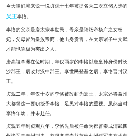
今天咱们就来说一说贞观十七年被提名为二次立储人选的
吴王
李恪。
李恪的父亲是唐太宗李世民，母亲是隋炀帝杨广之女杨
妃，父母皆为皇族帝裔，他出身贵胄，在太宗诸子中文武
才能也算极为突出之人。
唐高祖李渊在位时期，年仅两岁的李恪以唐皇孙身份封长
沙郡王，后改封汉中郡王。李世民登基之后，李恪晋封汉
王。
贞观二年，年仅十岁的李恪被改封为蜀王，太宗还将益州
大都督这一要职授予李恪，足见对李恪的重视。虽然当时
李恪年幼，并未赴任。
贞观五年到贞观八年，李恪先后被任命为都督秦成渭武四
州诸军事秦州刺史、都督齐淄青莒莱密七州诸军事齐州刺