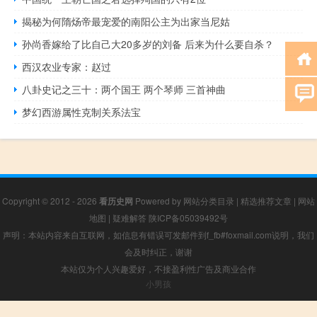
揭秘为何​隋炀帝​最宠爱的南阳公主为出家当尼姑
孙尚香嫁给了比自己大20多岁的刘备 后来为什么要自杀？
西汉农业专家：赵过
八卦史记之三十：两个国王 两个琴师 三首神曲
梦幻西游属性克制关系法宝
Copyright © 2012 - 2026
看历史网
Powered by
网站分类目录
|
精选推荐文章
|
网站
地图
|
疑难解答
陕ICP备05039492号
声明：本站内容来自互联网，如信息有错误可发邮件到f_fb#foxmail.com说明，我们
会及时纠正，谢谢
本站仅为个人兴趣爱好，不接盈利性广告及商业合作
小男孩