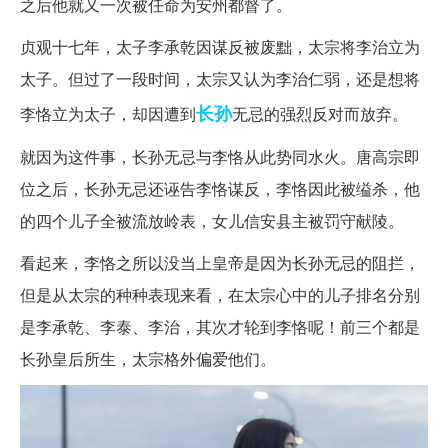
之后他就又一次被任命为安州都督了。
贞观十七年，太子李承乾因谋反被废黜，太宗将李治立为
太子。但过了一段时间，太宗又认为李治仁弱，还是想将
长孙
李恪立为太子，却因遭到
无忌的强烈反对而放弃。
就因为这件事，长孙无忌与李恪从此势同水火。唐高宗即
位之后，长孙无忌还诬告李恪谋反，李恪因此被缢杀，他
的四个儿子全被流放岭表，女儿信安县主被罚守献陵。
看起来，李恪之所以没当上皇帝是因为长孙无忌的阻拦，
但是从太宗的种种表现来看，在太宗心中的儿子排名分别
是李承乾、李泰、李治，其次才轮到李恪呢！前三个都是
长孙皇后所生，太宗格外偏爱他们。