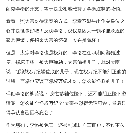
削减李泰的开支，等于是变相地维持了李泰逾制的花销。
看看，照太宗对待李泰的方式，李泰不滋生出争夺皇位之
心才是怪事好吧！反观李恪，仅仅是因为一顿稍显亲近的
家常便饭，便招来太宗的怀疑，实在是冤枉！
但是，太宗对李恪也是极好的，李恪在任职期间游猎过
度、损坏庄稼，被大臣弹劾，太宗偏袒儿子，就对大臣
说：“朕派权万纪辅佐朕的儿子，现在权万纪不能纠正他的
过错，严惩也应该严惩权万纪才对，怎么能怪朕的儿子！”
弹劾李恪的柳范说：“房玄龄辅佐陛下，还不能阻止陛下游
猎呢，怎么能全怪权万纪？”太宗被怼得无话可说，最后只
得承认自己因私忘公了。
作为惩罚，李恪被免官，还被削减封户三百户，不过不久