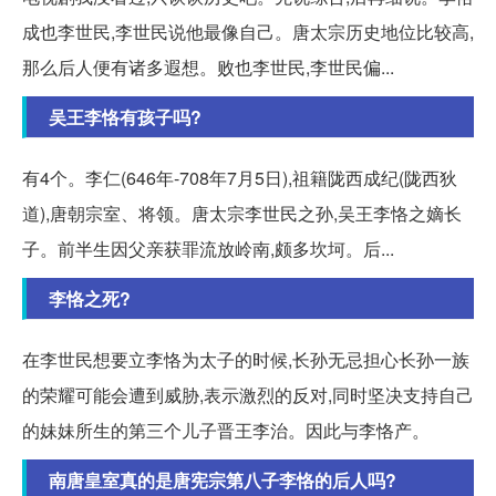
成也李世民,李世民说他最像自己。唐太宗历史地位比较高,
那么后人便有诸多遐想。败也李世民,李世民偏...
吴王李恪有孩子吗?
有4个。李仁(646年-708年7月5日),祖籍陇西成纪(陇西狄
道),唐朝宗室、将领。唐太宗李世民之孙,吴王李恪之嫡长
子。前半生因父亲获罪流放岭南,颇多坎坷。后...
李恪之死?
在李世民想要立李恪为太子的时候,长孙无忌担心长孙一族
的荣耀可能会遭到威胁,表示激烈的反对,同时坚决支持自己
的妹妹所生的第三个儿子晋王李治。因此与李恪产。
南唐皇室真的是唐宪宗第八子李恪的后人吗?