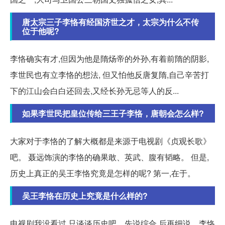
唐太宗三子李恪有经国济世之才，太宗为什么不传
位于他呢?
李恪确实有才,但因为他是隋炀帝的外孙,有着前隋的阴影,
李世民也有立李恪的想法, 但又怕他反唐复隋,自己辛苦打
下的江山会白白还回去,又经长孙无忌等人的反...
如果李世民把皇位传给三王子李恪，唐朝会怎么样?
大家对于李恪的了解大概都是来源于电视剧《贞观长歌》
吧。 聂远饰演的李恪的确果敢、英武、腹有韬略。 但是,
历史上真正的吴王李恪究竟是怎样的呢? 第一,在于。
吴王李恪在历史上究竟是什么样的?
电视剧我没看过,只谈谈历史吧。先说综合,后再细说。李恪