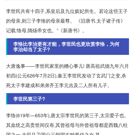
李世民共有十四子,系皇后及九位嫔妃所生。若论这些王子
的母亲,则三子李恪的母亲最尊。 《旧唐书.太子诸子传》
记载:恪母,隋炀帝女也。”《新唐书》。
李恪比李治更有才能，李世民也更欣赏李恪，为何
李治却当了太子?
大唐逸事——李世民家里的糟心事儿! 唐高祖武德九年六月
初四(公元626年7月2日),秦王李世民发动了玄武门之变,杀
死太子李建成和弟弟齐王李元吉及二人所有儿子。
李世民第三子?
李恪(619年—653年),唐太宗李世民的第三子,太宗爱子也。
其血统之高贵世间仅有,其曾祖母与外曾祖母都是西魏八柱
国之一,大司马卫国公三朝国丈独孤信之女,其...