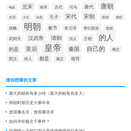
唐朝
北宋
唐代
古代
南宋
司马
匈奴
宋朝
宋代
孔子
崇祯
太宗
太监
始皇
康熙
明朝
春节
攻略
朱元璋
梦幻西游
楚国
的人
汉武帝
清朝
王朝
武则天
演义
皇帝
自己的
皇后
秦国
的是
蜀汉
都是
项羽
西汉
诗人
雍正
猜你想看的文章
最大的鲸鱼有多少吨（最大的鲸鱼有多大）
商朝时期历史大事年表
曾国藩名言，曾国藩语录
如何评价杨文干事件？
中国统一王朝亡国之君选择殉国的只有2位