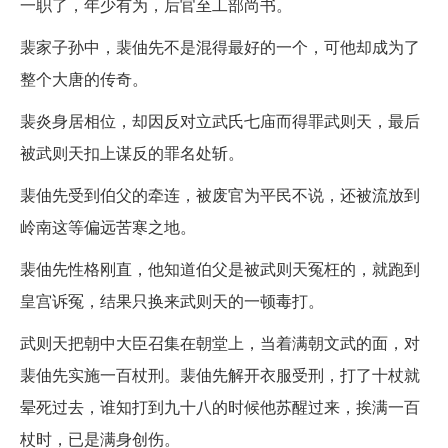
一职了，年少有为，后官至工部尚书。
裴家子孙中，裴伷先不是混得最好的一个，可他却成为了
整个大唐的传奇。
裴炎身居相位，却因反对立武氏七庙而得罪武则天，最后
被武则天扣上谋反的罪名处斩。
裴伷先受到伯父的牵连，被废官为平民不说，还被流放到
岭南这等偏远苦寒之地。
裴伷先性格刚直，他知道伯父是被武则天冤枉的，就跑到
皇宫诉冤，结果只换来武则天的一顿毒打。
武则天把朝中大臣召集在朝堂上，当着满朝文武的面，对
裴伷先实施一百杖刑。裴伷先解开衣服受刑，打了十杖就
晕死过去，谁知打到九十八的时候他苏醒过来，挨满一百
杖时，已是满身创伤。