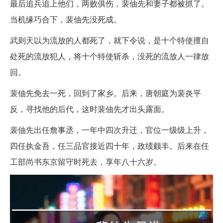
最后追兵追上他们，两败俱伤，裴伷先和妻子都被抓了。
当机缘巧合下，裴伷先没死成。
武则天以为流放的人都死了，就下令说，是十个特使擅自
处死的流放犯人，将十个特使斩杀，没死的流放人一律放
回。
裴伷先免去一死，回到了家乡。后来，唐朝庭为裴炎平
反，寻找他的后代，这时裴伷先才出头露面。
裴伷先出任詹事丞，一年中四次升迁，官位一级级上升，
四任执金吾，任三品官接近四十年，政绩颇丰。后来在任
工部尚书东京留守时死去，享年八十六岁。