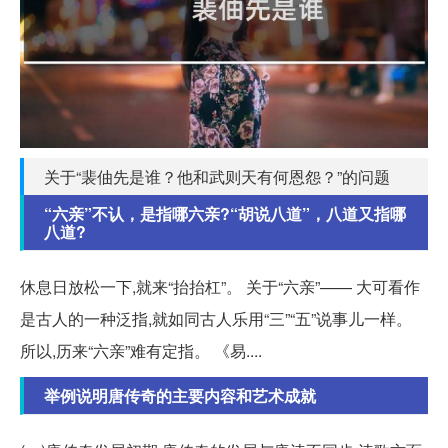
关于“裴伷先是谁？他和武则天有何恩怨？”的问题
“六亲”不认，是指哪六亲?“胡说八道”，八道又指哪
八道?
休息日放松一下,就来“抬抬杠”。 关于“六亲”—— 大可看作
是古人的一种泛指,就如同古人乐用“三”“五”说事儿一样。
所以,历来“六亲”难有定指。 《易....
举例说明唐传奇的主要内容和艺术成就