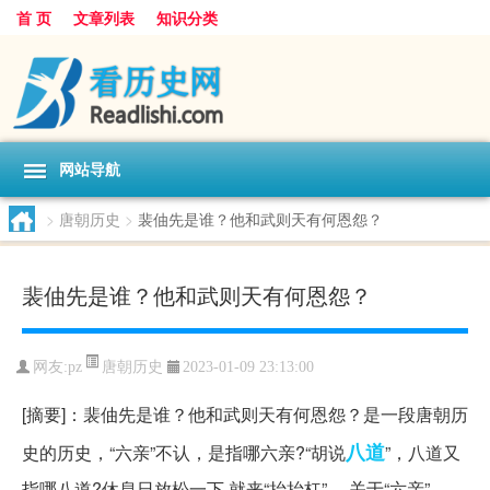
首 页
文章列表
知识分类
网站导航
>
唐朝历史
>
裴伷先是谁？他和武则天有何恩怨？
裴伷先是谁？他和武则天有何恩怨？
唐朝历史
网友:
pz
2023-01-09 23:13:00
[摘要]：裴伷先是谁？他和武则天有何恩怨？是一段唐朝历
八道
史的历史，“六亲”不认，是指哪六亲?“胡说
”，八道又
指哪八道?休息日放松一下,就来“抬抬杠”。 关于“六亲”——