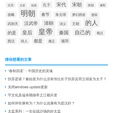
宋朝
宋代
孔子
崇祯
太宗
太监
始皇
康熙
明朝
春节
攻略
朱元璋
梦幻西游
楚国
的人
汉武帝
清朝
王朝
武则天
演义
皇帝
自己的
皇后
秦国
的是
蜀汉
都是
项羽
西汉
诗人
雍正
猜你想看的文章
“春秋四圣”：中国历史的灵魂
扶苏是谁？秦始皇为什么没有传位长子扶苏反而立胡亥为太子？
关闭windows update更新
宇文化及缢杀隋炀帝之江都兵变
如何评价康有为？为什么说康有为是汉奸？
太监系列：一生征战沙场的好太监