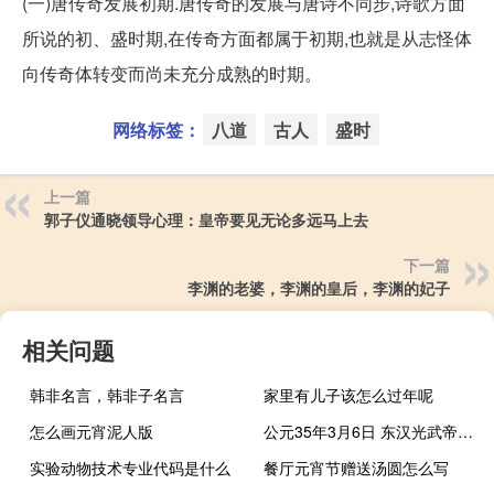
(一)唐传奇发展初期.唐传奇的发展与唐诗不同步,诗歌方面
所说的初、盛时期,在传奇方面都属于初期,也就是从志怪体
向传奇体转变而尚未充分成熟的时期。
网络标签：
八道
古人
盛时
上一篇
郭子仪通晓领导心理：皇帝要见无论多远马上去
下一篇
李渊的老婆，李渊的皇后，李渊的妃子
相关问题
韩非名言，韩非子名言
家里有儿子该怎么过年呢
怎么画元宵泥人版
公元35年3月6日 东汉光武帝诏“杀奴婢者，不得减罪”
实验动物技术专业代码是什么
餐厅元宵节赠送汤圆怎么写