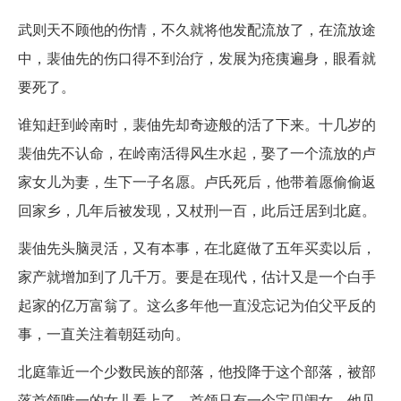
武则天不顾他的伤情，不久就将他发配流放了，在流放途
中，裴伷先的伤口得不到治疗，发展为疮痍遍身，眼看就
要死了。
谁知赶到岭南时，裴伷先却奇迹般的活了下来。十几岁的
裴伷先不认命，在岭南活得风生水起，娶了一个流放的卢
家女儿为妻，生下一子名愿。卢氏死后，他带着愿偷偷返
回家乡，几年后被发现，又杖刑一百，此后迁居到北庭。
裴伷先头脑灵活，又有本事，在北庭做了五年买卖以后，
家产就增加到了几千万。要是在现代，估计又是一个白手
起家的亿万富翁了。这么多年他一直没忘记为伯父平反的
事，一直关注着朝廷动向。
北庭靠近一个少数民族的部落，他投降于这个部落，被部
落首领唯一的女儿看上了。首领只有一个宝贝闺女，他见