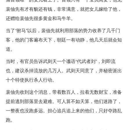
裴伷先有才有貌还有钱，非常满意，就把女儿嫁给了他，
还赠给裴伷先很多黄金和马牛羊。
当了“驸马”以后，裴伷先就利用部落的势力收养了几千门
客，他的门客遍布天下，朝廷一有动静，他几天后就会知
道。
当时，有官员告诉武则天一个谶语“代武者刘”，刘即流
也，建议杀掉流放的几万人。武则天同意了，并秘密派出
十个特使执行杀人行动。
裴伷先收到这个消息，带着数百人，拉着无数财宝，准备
提前逃到部落里去避难。可人算不如天算，他们迷路了，
一整夜也没跑多远。担心追兵追上来的他们，只好夺路乱
跑。