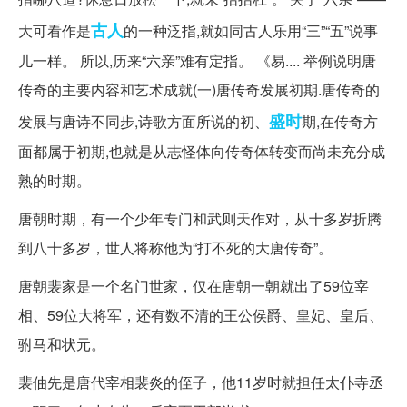
古人
大可看作是
的一种泛指,就如同古人乐用“三”“五”说事
儿一样。 所以,历来“六亲”难有定指。 《易.... 举例说明唐
传奇的主要内容和艺术成就(一)唐传奇发展初期.唐传奇的
盛时
发展与唐诗不同步,诗歌方面所说的初、
期,在传奇方
面都属于初期,也就是从志怪体向传奇体转变而尚未充分成
熟的时期。
唐朝时期，有一个少年专门和武则天作对，从十多岁折腾
到八十多岁，世人将称他为“打不死的大唐传奇”。
唐朝裴家是一个名门世家，仅在唐朝一朝就出了59位宰
相、59位大将军，还有数不清的王公侯爵、皇妃、皇后、
驸马和状元。
裴伷先是唐代宰相裴炎的侄子，他11岁时就担任太仆寺丞