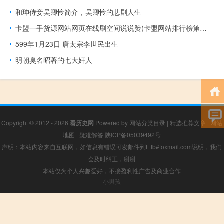
和珅侍妾吴卿怜简介，吴卿怜的悲剧人生
卡盟一手货源网站网页在线刷空间说说赞(卡盟网站排行榜第一名)
599年1月23日 唐太宗李世民出生
明朝臭名昭著的七大奸人
Copyright © 2012 - 2026
看历史网
Powered by
网站分类目录
|
精选推荐文章
|
网站
地图
|
疑难解答
陕ICP备05039492号
声明：本站内容来自互联网，如信息有错误可发邮件到f_fb#foxmail.com说明，我们
会及时纠正，谢谢
本站仅为个人兴趣爱好，不接盈利性广告及商业合作
小男孩