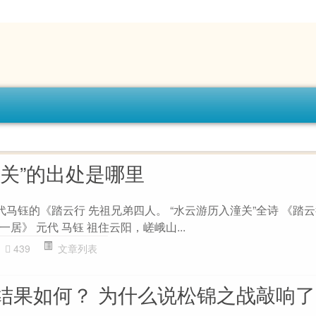
潼关”的出处是哪里
代马钰的《踏云行 先祖兄弟四人。 “水云游历入潼关”全诗 《踏云
居》 元代 马钰 祖住云阳，嵯峨山...
439
文章列表
结果如何？ 为什么说松锦之战敲响