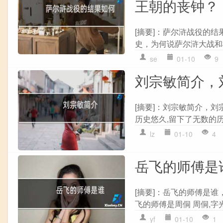
王朝的丧钟？
[摘要]：萨尔浒战役的
史，为何说萨尔浒大战和松
se
01-10
9
刘宗敏简介，
[摘要]：刘宗敏简介，
历史悠久,留下了无数的历
lz
01-10
4
岳飞的师傅是
[摘要]：岳飞的师傅是
飞的师傅是周侗 周侗,字光
yf
01-10
1