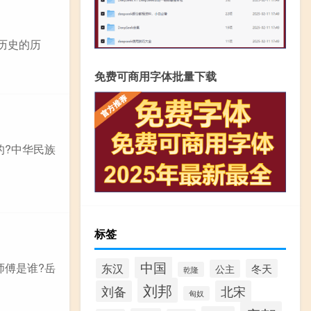
历史的历
免费可商用字体批量下载
的?中华民族
标签
中国
师傅是谁?岳
东汉
冬天
公主
乾隆
刘邦
刘备
北宋
匈奴