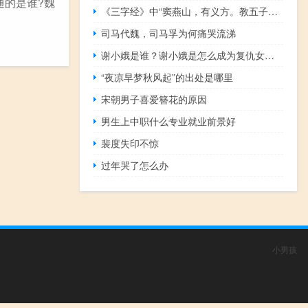
通的是谁?魏
《三字经》中“窦燕山，有义方。教五子，名俱扬”
司马代魏，司马孚为何痛哭流涕
谢小娥是谁？谢小娥是怎么成为复仇女神的？
“夜凉早梦秋风起”的出处是哪里
宋朝男子喜爱簪花的原因
男生上中职什么专业就业前景好
裴度失印不惊
过年哭了怎么办
小男孩