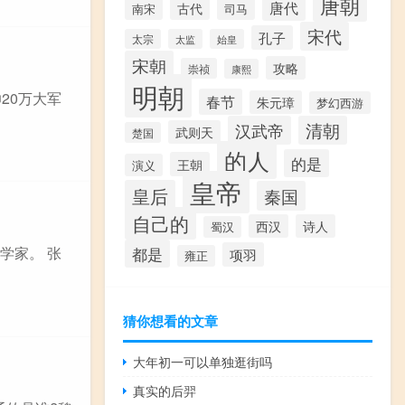
唐朝
唐代
古代
南宋
司马
宋代
孔子
太宗
太监
始皇
宋朝
攻略
崇祯
康熙
明朝
20万大军
春节
朱元璋
梦幻西游
汉武帝
清朝
武则天
楚国
的人
的是
王朝
演义
皇帝
皇后
秦国
自己的
西汉
诗人
蜀汉
都是
学家。 张
项羽
雍正
猜你想看的文章
大年初一可以单独逛街吗
真实的后羿