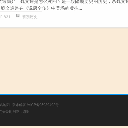
魏文通简介，魏文通是怎么死的？是一段隋朝历史的历史，杀魏文
魏文通是在《说唐全传》中登场的虚拟...
831
隋朝历史
站地图
|
疑难解答
陕ICP备05039492号
，我们会及时纠正，谢谢