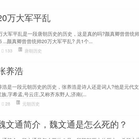
20万大军平乱
0万大军平乱是一段唐朝历史的历史，这是真的吗?颜真卿曾曾统帅
5 ...颜真卿曾曾统帅20万大军平乱? 共1个...
133
唐朝历史
张养浩
张养浩是一段元朝历史的历史，张养浩是诗人还是词人?他是元代文
,汉族,字希孟,号云庄,又称齐东野人,济南(...
28
元朝历史
魏文通简介，魏文通是怎么死的？