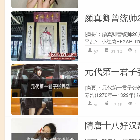
颜真卿曾统帅
[摘要]：颜真卿曾统帅2
平乱? - 小红薯FF3ABD7
yz
01-10
1
元代第一君子
[摘要]：元代第一君子
养浩(1270年—1329年)
yd
12-19
1
隋唐十八好汉