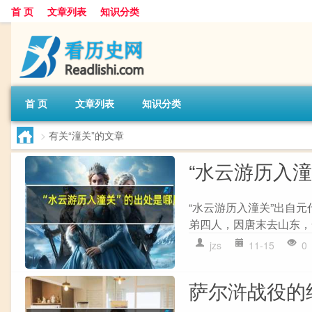
首 页
文章列表
知识分类
首 页
文章列表
知识分类
>
有关“潼关”的文章
“水云游历入
“水云游历入潼关”出自元
弟四人，因唐末去山东，一
jzs
11-15
0
萨尔浒战役的