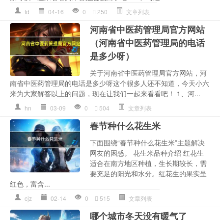
td
04-16
0
250
文章列表
河南省中医药管理局官方网站
（河南省中医药管理局的电话
是多少呀）
关于河南省中医药管理局官方网站，河
南省中医药管理局的电话是多少呀这个很多人还不知道，今天小六
来为大家解答以上的问题，现在让我们一起来看看吧！ 1、河...
hn
03-09
0
504
文章列表
春节种什么花生米
下面围绕“春节种什么花生米”主题解决
网友的困惑。 花生米品种介绍 红花生
适合在南方地区种植，生长期较长，需
要充足的阳光和水分。红花生的果实呈
红色，富含...
cjz
02-14
0
515
文章列表
哪个城市冬天没有暖气了