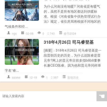
为什么河南没有地暖? 河南省是有暖气
的，虽然不是所有地区都达到供暖标
准。根据《河南省集中供热管理试行办
法》规定，省住房局将根据不同地区的
气候条件和经...
ngc
02-08
0
740
春节2024
318年4月26日 司马睿登基
[摘要]：318年4月26日 司马睿登基是一
段晋朝历史的历史，为什么说陈睿是晋
元帝?网上的晋元帝目前多指bilibili董事
长兼CEO陈睿。因为他和晋元帝同样单
字名“睿...
sslake
12-19
1
387
晋朝历史
☚