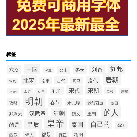
标签
刘邦
中国
刘备
东汉
冬天
公主
乾隆
唐朝
北宋
唐代
古代
南宋
司马
匈奴
宋朝
宋代
孔子
崇祯
太宗
太监
始皇
康熙
明朝
春节
攻略
朱元璋
梦幻西游
楚国
的人
汉武帝
清朝
王朝
武则天
演义
皇帝
自己的
皇后
秦国
的是
蜀汉
都是
项羽
西汉
诗人
雍正