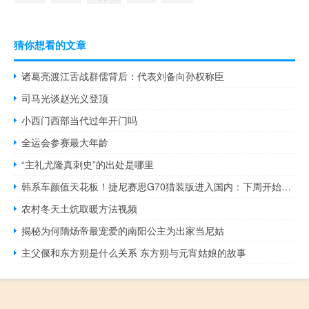
猜你想看的文章
诸葛亮渡江舌战群儒背后：代表刘备向孙权称臣
司马光谈赵光义登顶
小西门西部当代过年开门吗
全运会参赛最大年龄
“主礼尤隆真刺史”的出处是哪里
韩系车颜值天花板！捷尼赛思G70猎装版进入国内：下周开始预定
农村冬天土炕取暖方法视频
揭秘为何​隋炀帝​最宠爱的南阳公主为出家当尼姑
主父偃和东方朔是什么关系 东方朔与元宵姑娘的故事