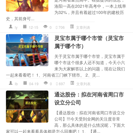
洛阳一高在2021年高考中，一本上线率
为32%，并且有着超过100年的建校历
史，其前身可...
ly
12-15
0
706
文章列表
灵宝市属于哪个市管（灵宝市
属于哪个市）
关于灵宝市属于哪个市管，灵宝市属于
哪个市这个很多人还不知道，今天小六
来为大家解答以上的问题，现在让我们
一起来看看吧！ 1、河南省三门峡下辖市。 2、灵...
lb
04-19
0
697
文章列表
通达股份：拟在河南省周口市
设立分公司
【通达股份：拟在河南省周口市设立分
公司】!!!今天受到全网的关注度非常
高，那么具体的是什么情况呢，下面大
家可以一起来看看具体都是怎么回事吧！ 1、【通...