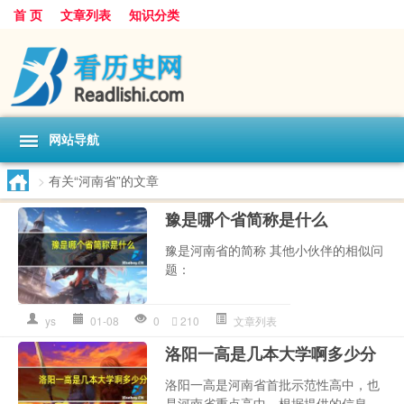
首 页
文章列表
知识分类
网站导航
>
有关“河南省”的文章
豫是哪个省简称是什么
豫是河南省的简称 其他小伙伴的相似问
题：
ys
01-08
0
210
文章列表
洛阳一高是几本大学啊多少分
洛阳一高是河南省首批示范性高中，也
是河南省重点高中。根据提供的信息，