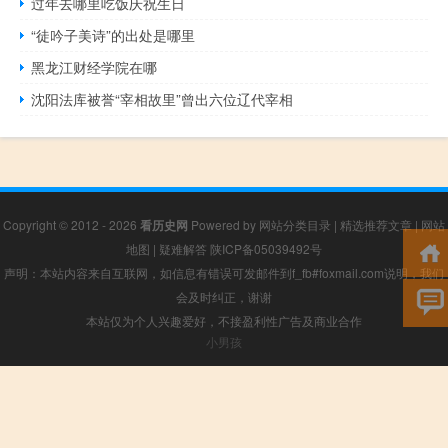
过年去哪里吃饭庆祝生日
“徒吟子美诗”的出处是哪里
黑龙江财经学院在哪
沈阳法库被誉“宰相故里”曾出六位辽代宰相
Copyright © 2012 - 2026
看历史网
Powered by
网站分类目录
|
精选推荐文章
|
网站
地图
|
疑难解答
陕ICP备05039492号
声明：本站内容来自互联网，如信息有错误可发邮件到f_fb#foxmail.com说明，我们
会及时纠正，谢谢
本站仅为个人兴趣爱好，不接盈利性广告及商业合作
小男孩