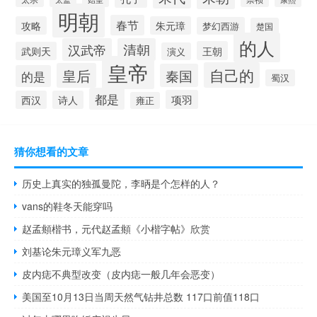
明朝
春节
攻略
朱元璋
梦幻西游
楚国
的人
汉武帝
清朝
王朝
武则天
演义
皇帝
自己的
皇后
秦国
的是
蜀汉
都是
项羽
西汉
诗人
雍正
猜你想看的文章
历史上真实的独孤曼陀，李昞是个怎样的人？
vans的鞋冬天能穿吗
赵孟頫楷书，元代赵孟頫《小楷字帖》欣赏
刘基论朱元璋义军九恶
皮内痣不典型改变（皮内痣一般几年会恶变）
美国至10月13日当周天然气钻井总数 117口前值118口