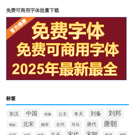
免费可商用字体批量下载
标签
刘邦
中国
刘备
东汉
冬天
公主
乾隆
唐朝
北宋
唐代
古代
南宋
司马
匈奴
宋朝
宋代
孔子
崇祯
太宗
太监
始皇
康熙