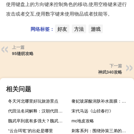
使用键盘上的方向键来控制角色的移动,使用空格键来进行
攻击或者交互,使用数字键来使用物品或者技能等。
网络标签：
好友
方法
游戏
上一篇
95缝纫攻略
下一篇
神武340攻略
相关问题
冬天河北哪里好玩旅游景点
奢妃玻尿酸润肤补水面膜：选对面膜尽显原生之美
代田法名词解释：汉朝代田法的特点和作用？
宋代马远《山径春行》
魏武卒到底有多强大？魏武卒结局如何？
mc地皮攻略
“云台珥笔”的出处是哪里
刺客系列：围绕孙策三弟的连环刺杀案