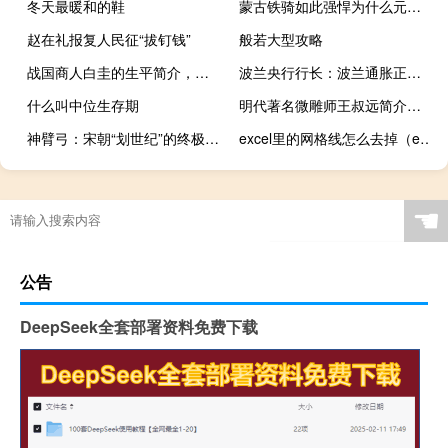
冬天最暖和的鞋
蒙古铁骑如此强悍为什么元朝历史这么短
赵在礼报复人民征“拔钉钱”
般若大型攻略
战国商人白圭的生平简介，白圭是怎么死的？
波兰央行行长：波兰通胀正在迅速下降
什么叫中位生存期
明代著名微雕师王叔远简介，王叔远的微雕作品
神臂弓：宋朝“划世纪”的终极冷兵器
excel里的网格线怎么去掉（excel网格线怎么去掉）
☚
公告
DeepSeek全套部署资料免费下载