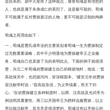
迫自杀的。易中天发挥了这种观点，褒誉荀彧是有理想的
人，也就是属于杀身成仁的英烈了。这是极可疑的。荀彧
不可能属于反对曹操篡汉的人物，更不可能是汉朝的殉葬
者。
荀彧之死理由如下：
一，荀彧是曹氏成帝业的主要策划者荀彧一生为曹操制定
过无数重要谋略，其中不少明显地为曹操建帝王之业服
务，荀彧自己也直接了当的表明此点。下面的例子就很清
楚，兴元二年荀彧劝曹操建立自己的根据地时，他说：“昔
高祖保关中，光武据河内，皆深根固本。”建安元年劝曹操
迎汉献帝时说：“昔高祖东伐，为义帝缟素，而天下归
心。”在劝曹操建立各种制度时，以舜、汉高祖及光武帝为
例说明其重要性。再三以开国帝王为榜样说服曹操，以义
帝比喻汉献帝，其含意是很清楚的。荀彧没有以齐桓公的