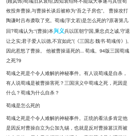
(顾岚饰)荀彧旧从袁绍,因知袁绍终不能成大事遂与其侄荀
攸投奔曹操,与曹操长谈后被称为“吾之子房也”。 曹操攻打
陶谦时吕布袭取了兖。荀彧(字文若)是怎么死的?原著第几
兴义
回?荀彧认为:“(曹操)本
兵以匡朝宁国,秉忠贞之诚,守退
让之实;君子爱人以德,不宜如此”(《三国志·魏书·荀彧传》),
因此惹怒了曹操。 他被曹操逼死的... 荀彧。94版三国荀彧
之死?9
荀彧之死
是个令人难解的神秘事件。有人说荀彧是自杀，
有人说荀彧是被曹操害死？三国演义中荀彧之死，死因是
什么？荀彧为什么自杀？
荀彧是怎么死的
荀彧之死是个令人难解的神秘事件。正统的看法多肯定他
是因反对曹操自立为公加九锡，也就是反对曹操篡汉而被