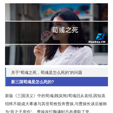
关于“荀彧之死，荀彧是怎么死的”的问题
新三国荀彧是怎么死的?
新版《三国演义》中的荀彧(顾岚饰)荀彧旧从袁绍,因知袁
绍终不能成大事遂与其侄荀攸投奔曹操,与曹操长谈后被称
为“吾之子房也”。 曹操攻打陶谦时吕布袭取了兖。