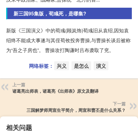
新三国95集版，荀彧死，是哪集?
新版《三国演义》中的荀彧(顾岚饰)荀彧旧从袁绍,因知袁
绍终不能成大事遂与其侄荀攸投奔曹操,与曹操长谈后被称
为“吾之子房也”。 曹操攻打陶谦时吕布袭取了兖。
网络标签：
兴义
是怎么
演义
上一篇
诸葛亮出师表，诸葛亮《出师表》原文及翻译
下一篇
三国解梦师周宣生平简介，周宣和曹丕是什么关系？
相关问题