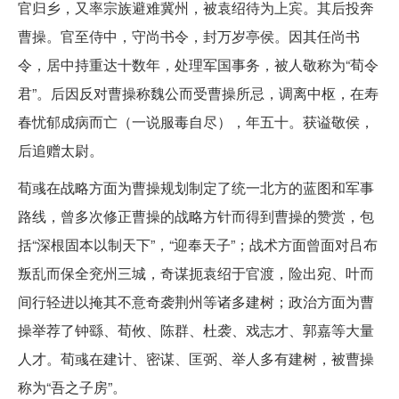
官归乡，又率宗族避难冀州，被袁绍待为上宾。其后投奔
曹操。官至侍中，守尚书令，封万岁亭侯。因其任尚书
令，居中持重达十数年，处理军国事务，被人敬称为“荀令
君”。后因反对曹操称魏公而受曹操所忌，调离中枢，在寿
春忧郁成病而亡（一说服毒自尽），年五十。获谥敬侯，
后追赠太尉。
荀彧在战略方面为曹操规划制定了统一北方的蓝图和军事
路线，曾多次修正曹操的战略方针而得到曹操的赞赏，包
括“深根固本以制天下”，“迎奉天子”；战术方面曾面对吕布
叛乱而保全兖州三城，奇谋扼袁绍于官渡，险出宛、叶而
间行轻进以掩其不意奇袭荆州等诸多建树；政治方面为曹
操举荐了钟繇、荀攸、陈群、杜袭、戏志才、郭嘉等大量
人才。荀彧在建计、密谋、匡弼、举人多有建树，被曹操
称为“吾之子房”。