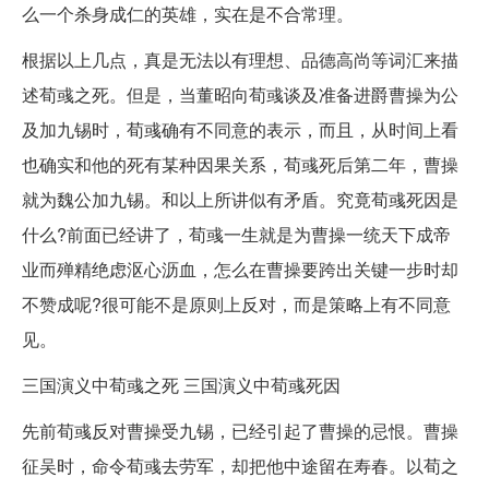
么一个杀身成仁的英雄，实在是不合常理。
根据以上几点，真是无法以有理想、品德高尚等词汇来描
述荀彧之死。但是，当董昭向荀彧谈及准备进爵曹操为公
及加九锡时，荀彧确有不同意的表示，而且，从时间上看
也确实和他的死有某种因果关系，荀彧死后第二年，曹操
就为魏公加九锡。和以上所讲似有矛盾。究竟荀彧死因是
什么?前面已经讲了，荀彧一生就是为曹操一统天下成帝
业而殚精绝虑沤心沥血，怎么在曹操要跨出关键一步时却
不赞成呢?很可能不是原则上反对，而是策略上有不同意
见。
三国演义中荀彧之死 三国演义中荀彧死因
先前荀彧反对曹操受九锡，已经引起了曹操的忌恨。曹操
征吴时，命令荀彧去劳军，却把他中途留在寿春。以荀之