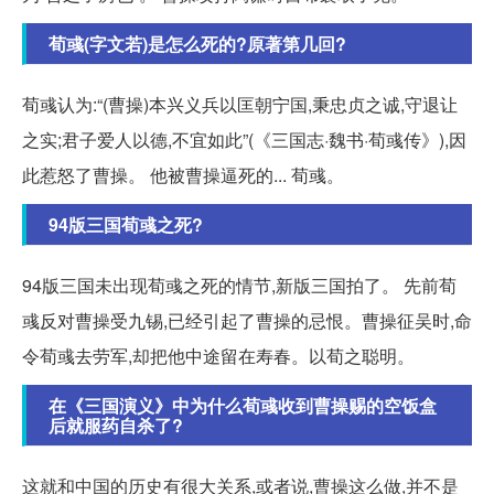
荀彧(字文若)是怎么死的?原著第几回?
荀彧认为:“(曹操)本兴义兵以匡朝宁国,秉忠贞之诚,守退让
之实;君子爱人以德,不宜如此”(《三国志·魏书·荀彧传》),因
此惹怒了曹操。 他被曹操逼死的... 荀彧。
94版三国荀彧之死?
94版三国未出现荀彧之死的情节,新版三国拍了。 先前荀
彧反对曹操受九锡,已经引起了曹操的忌恨。曹操征吴时,命
令荀彧去劳军,却把他中途留在寿春。以荀之聪明。
在《三国演义》中为什么荀彧收到曹操赐的空饭盒
后就服药自杀了?
这就和中国的历史有很大关系,或者说,曹操这么做,并不是