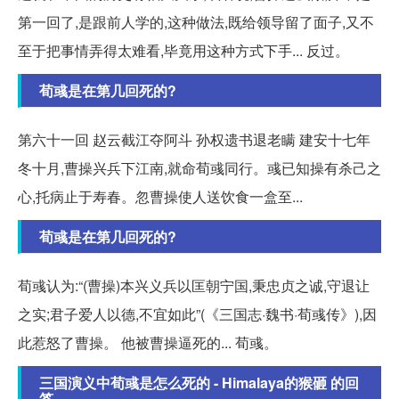
第一回了,是跟前人学的,这种做法,既给领导留了面子,又不
至于把事情弄得太难看,毕竟用这种方式下手... 反过。
荀彧是在第几回死的?
第六十一回 赵云截江夺阿斗 孙权遗书退老瞒 建安十七年
冬十月,曹操兴兵下江南,就命荀彧同行。彧已知操有杀己之
心,托病止于寿春。忽曹操使人送饮食一盒至...
荀彧是在第几回死的?
荀彧认为:“(曹操)本兴义兵以匡朝宁国,秉忠贞之诚,守退让
之实;君子爱人以德,不宜如此”(《三国志·魏书·荀彧传》),因
此惹怒了曹操。 他被曹操逼死的... 荀彧。
三国演义中荀彧是怎么死的 - Himalaya的猴砸 的回
答