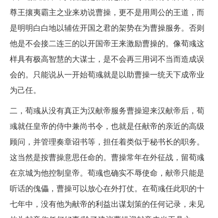
尊王攘夷霸主之业来劝说曹操，更不是用周公的王道，而
是明明白白地以辅佐开国之君的架势在为曹操服务。否则
他是不会接二连三的以开国帝王来激励曹操的。像荀彧这
样具有极高智慧的大谋士，是不会再三用词不当而造成误
会的。只能说从一开始荀彧就是以助曹操一统天下成帝业
为己任。
二，荀彧从没有真正为汉献帝服务曹操迎来汉献帝后，荀
彧就任皇帝的侍中兼尚书令，也就是任献帝的亲近的高级
顾问，并管理奏章诏书等，担任着类似于秘书长的职务。
这当然是按曹操意思任命的。曹操常年在外征战，留荀彧
在京城为他控制皇帝。荀彧也确实不辱使命，献帝只能是
听话的傀儡，曹操可以放心在外打仗。在荀彧任此职的十
七年中，没有他为献帝的利益出谋划策的任何记录，未见