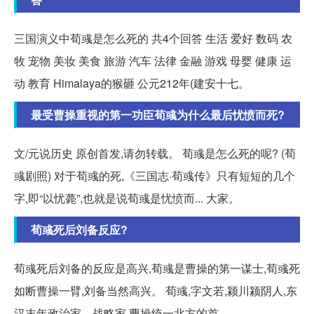
三国演义中荀彧是怎么死的 共4个回答 生活 爱好 数码 农
牧 宠物 美妆 美食 旅游 汽车 法律 金融 游戏 母婴 健康 运
动 教育 Himalaya的猴砸 公元212年(建安十七。
最受曹操重视的第一功臣荀彧为什么最后忧愤而死?
文/元说历史 原创首发,请勿转载。 荀彧是怎么死的呢? (荀
彧剧照) 对于荀彧的死,《三国志·荀彧传》只有短短的几个
字,即“以忧薨”,也就是说荀彧是忧愤而... 大家。
荀彧死后刘备反应?
荀彧死后刘备的反应是高兴,荀彧是曹操的第一谋士,荀彧死
如断曹操一臂,刘备当然高兴。 荀彧,字文若,颍川颍阴人,东
汉末年政治家、战略家,曹操统一北方的首...