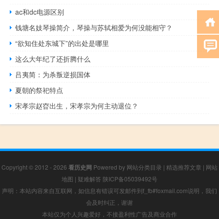
ac和dc电源区别
钱塘名妓琴操简介，琴操与苏轼相爱为何没能相守？
“欲知住处东城下”的出处是哪里
这么大年纪了还折腾什么
吕夷简：为杀叛逆损国体
夏朝的祭祀特点
宋孝宗​赵昚出生，宋孝宗​为何主动退位？
Copyright © 2012 - 2026
看历史网
Powered by
网站分类目录
|
精选推荐文章
|
网站
地图
|
疑难解答
陕ICP备05039492号
声明：本站内容来自互联网，如信息有错误可发邮件到f_fb#foxmail.com说明，我们
会及时纠正，谢谢
本站仅为个人兴趣爱好，不接盈利性广告及商业合作