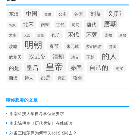
刘邦
中国
刘备
东汉
冬天
公主
乾隆
唐朝
北宋
唐代
古代
南宋
司马
匈奴
宋朝
宋代
孔子
崇祯
太宗
太监
始皇
康熙
明朝
春节
攻略
朱元璋
梦幻西游
楚国
的人
汉武帝
清朝
王朝
武则天
演义
皇帝
自己的
皇后
秦国
的是
蜀汉
都是
项羽
西汉
诗人
雍正
猜你想看的文章
湖南科技大学自考学位证要求
南宋陈傅良《历代兵制》在线阅读
刘备三顾茅庐为何带关羽张飞同去？