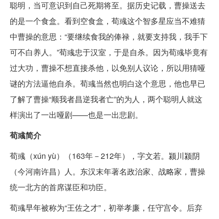
聪明，当可意识到自己死期将至。据历史记载，曹操送去
的是一个食盒。看到空食盒，荀彧这个智多星应当不难猜
中曹操的意思：“要继续食我的俸禄，就要支持我，我手下
可不白养人。”荀彧忠于汉室，于是自杀。因为荀彧毕竟有
过大功，曹操不想直接杀他，以免别人议论，所以用猜哑
谜的方法逼他自杀。荀彧当然也明白这个意思，他也早已
了解了曹操“顺我者昌逆我者亡”的为人，两个聪明人就这
样演出了一出哑剧——也是一出悲剧。
荀彧简介
荀彧（xún yù）（163年－212年），字文若。颍川颍阴
（今河南许昌）人。东汉末年著名政治家、战略家，曹操
统一北方的首席谋臣和功臣。
荀彧早年被称为“王佐之才”，初举孝廉，任守宫令。后弃