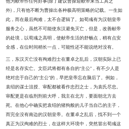
他为献帝作任何好事(除了建议曹操迎献帝来当工具之
外)，只有他不断为曹操出各种极高明策略的记载。一生如
此，而在最后殉难，太不合逻辑了。如荀彧有为汉朝皇帝
服务之心，虽然不可能使东汉避免灭亡，但是，改善献帝
的处境，以荀彧之高明，使献帝生活的舒畅点，稍有点安
全感，在位时间稍长一点，可能性还不能说绝对没有。
三，东汉灭亡没有殉难烈士在董卓之乱后，汉朝实际上已
经是名存实亡。文臣武将都有各自的“主公”，有不少人是
绝对忠于自己的“主公”的，早把皇帝忘在脑后了。例如，
袁绍的谋士沮授、审配都被看作忠烈之士，为袁氏尽忠。
审配更是在临刑刑前大呼，我主在北方，要面朝北方去
死。在他心中确实把袁绍的猪狗般的儿子当自己的主子，
而完全没有南边的汉朝皇帝。在董卓之乱后，找不到一个
真正为汉殉难的烈士，在这样大环境中，突然冒出荀彧这