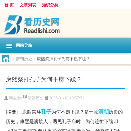
首 页
文章列表
知识分类
网站导航
>
清朝历史
>
康熙祭拜孔子为何不愿下跪？
康熙祭拜孔子为何不愿下跪？
清朝历史
网友:
kx
2023-01-10 10:57:31
孔子
清朝
[摘要]：康熙祭拜
为何不愿下跪？是一段
历史的
历史，康熙是满族人，遇见孔子庙时，为何连忙下跪叩
拜?题主要知道,自从汉武帝实行“罢黜百家、独尊儒术”开