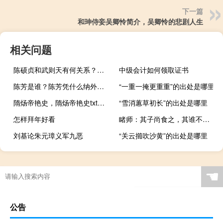
下一篇
和珅侍妾吴卿怜简介，吴卿怜的悲剧人生
相关问题
陈硕贞和武则天有何关系？陈硕贞是怎么死的？
中级会计如何领取证书
陈芳是谁？陈芳凭什么纳外国公主为小妾？
“一重一掩更重重”的出处是哪里
隋炀帝艳史，隋炀帝艳史txt下载
“雪消蕙草初长”的出处是哪里
怎样拜年好看
睹师：其子尚食之，其谁不食？
刘基论朱元璋义军九恶
“关云擳吹沙黄”的出处是哪里
☚
公告