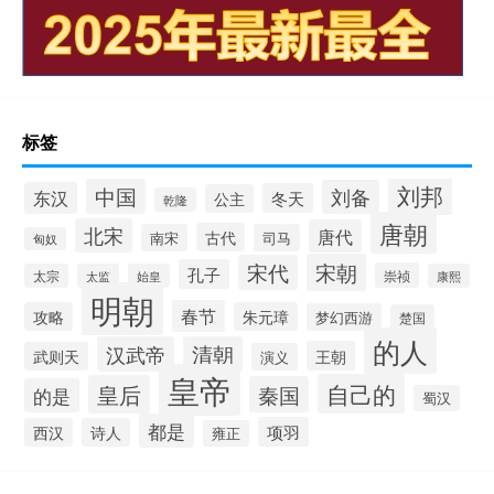
标签
刘邦
中国
刘备
东汉
冬天
公主
乾隆
唐朝
北宋
唐代
古代
南宋
司马
匈奴
宋朝
宋代
孔子
崇祯
太宗
太监
始皇
康熙
明朝
春节
攻略
朱元璋
梦幻西游
楚国
的人
汉武帝
清朝
王朝
武则天
演义
皇帝
自己的
皇后
秦国
的是
蜀汉
都是
项羽
西汉
诗人
雍正