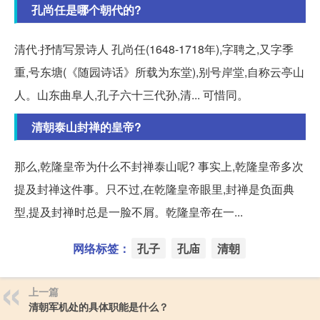
孔尚任是哪个朝代的?
清代·抒情写景诗人 孔尚任(1648-1718年),字聘之,又字季
重,号东塘(《随园诗话》所载为东堂),别号岸堂,自称云亭山
人。山东曲阜人,孔子六十三代孙,清... 可惜同。
清朝泰山封禅的皇帝?
那么,乾隆皇帝为什么不封禅泰山呢? 事实上,乾隆皇帝多次
提及封禅这件事。只不过,在乾隆皇帝眼里,封禅是负面典
型,提及封禅时总是一脸不屑。乾隆皇帝在一...
网络标签：
孔子
孔庙
清朝
上一篇
清朝军机处的具体职能是什么？