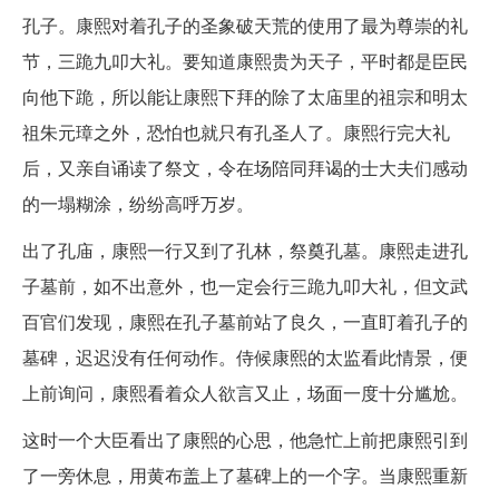
孔子。康熙对着孔子的圣象破天荒的使用了最为尊崇的礼
节，三跪九叩大礼。要知道康熙贵为天子，平时都是臣民
向他下跪，所以能让康熙下拜的除了太庙里的祖宗和明太
祖朱元璋之外，恐怕也就只有孔圣人了。康熙行完大礼
后，又亲自诵读了祭文，令在场陪同拜谒的士大夫们感动
的一塌糊涂，纷纷高呼万岁。
出了孔庙，康熙一行又到了孔林，祭奠孔墓。康熙走进孔
子墓前，如不出意外，也一定会行三跪九叩大礼，但文武
百官们发现，康熙在孔子墓前站了良久，一直盯着孔子的
墓碑，迟迟没有任何动作。侍候康熙的太监看此情景，便
上前询问，康熙看着众人欲言又止，场面一度十分尴尬。
这时一个大臣看出了康熙的心思，他急忙上前把康熙引到
了一旁休息，用黄布盖上了墓碑上的一个字。当康熙重新