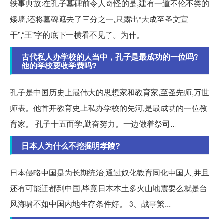
轶事典故:在孔子墓碑前令人奇怪的是,建有一道不伦不类的
矮墙,还将墓碑遮去了三分之一,只露出“大成至圣文宣
干”,“王”字的底下一横看不见了。为什。
古代私人办学校的人当中，孔子是最成功的一位吗?
他的学校要收学费吗?
孔子是中国历史上最伟大的思想家和教育家,至圣先师,万世
师表。他首开教育史上私办学校的先河,是最成功的一位教
育家。 孔子十五而学,勤奋努力。一边做着祭司...
日本人为什么不挖掘明孝陵?
日本侵略中国是为长期统治,通过奴化教育同化中国人,并且
还有可能迁都到中国,毕竟日本本土多火山地震要么就是台
风海啸不如中国内地生存条件好。 3、战事繁...