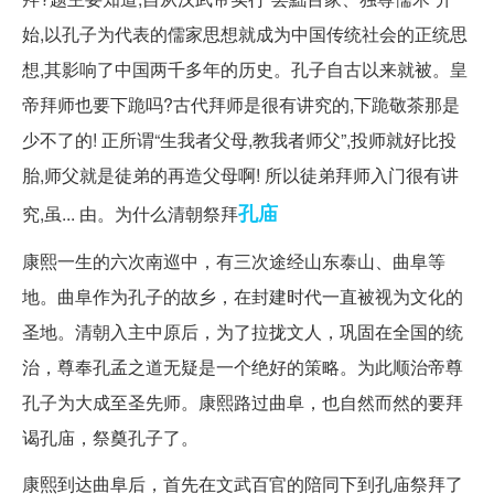
始,以孔子为代表的儒家思想就成为中国传统社会的正统思
想,其影响了中国两千多年的历史。孔子自古以来就被。皇
帝拜师也要下跪吗?古代拜师是很有讲究的,下跪敬茶那是
少不了的! 正所谓“生我者父母,教我者师父”,投师就好比投
胎,师父就是徒弟的再造父母啊! 所以徒弟拜师入门很有讲
孔庙
究,虽... 由。为什么清朝祭拜
康熙一生的六次南巡中，有三次途经山东泰山、曲阜等
地。曲阜作为孔子的故乡，在封建时代一直被视为文化的
圣地。清朝入主中原后，为了拉拢文人，巩固在全国的统
治，尊奉孔孟之道无疑是一个绝好的策略。为此顺治帝尊
孔子为大成至圣先师。康熙路过曲阜，也自然而然的要拜
谒孔庙，祭奠孔子了。
康熙到达曲阜后，首先在文武百官的陪同下到孔庙祭拜了