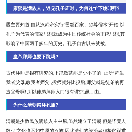
康熙是满族人，遇见孔子庙时，为何连忙下跪叩拜?
题主要知道,自从汉武帝实行“罢黜百家、独尊儒术”开始,以
孔子为代表的儒家思想就成为中国传统社会的正统思想,其
影响了中国两千多年的历史。孔子自古以来就被。
皇帝拜师也要下跪吗?
古代拜师是很有讲究的,下跪敬茶那是少不了的! 正所谓“生
我者父母,教我者师父”,投师就好比投胎,师父就是徒弟的再
造父母啊! 所以徒弟拜师入门很有讲究,虽... 由。
为什么清朝祭拜孔庙?
清朝是少数民族满族入主中原,虽然建立了清朝,但是毕竟人
数少,文化也不如中原的汉族,因此清朝的统治者积极的谋求