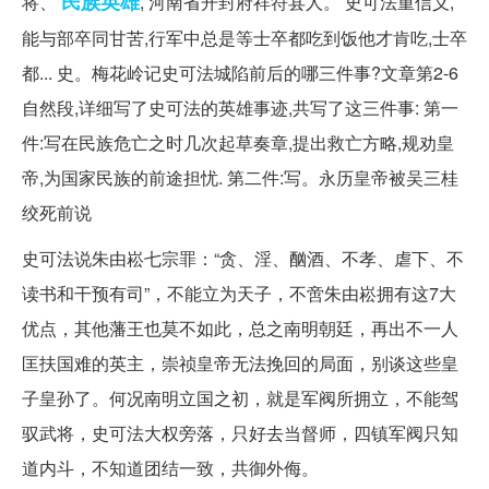
民族英雄
将、
, 河南省开封府祥符县人。 史可法重信义,
能与部卒同甘苦,行军中总是等士卒都吃到饭他才肯吃,士卒
都... 史。梅花岭记史可法城陷前后的哪三件事?文章第2-6
自然段,详细写了史可法的英雄事迹,共写了这三件事: 第一
件:写在民族危亡之时几次起草奏章,提出救亡方略,规劝皇
帝,为国家民族的前途担忧. 第二件:写。永历皇帝被吴三桂
绞死前说
史可法说朱由崧七宗罪：“贪、淫、酗酒、不孝、虐下、不
读书和干预有司”，不能立为天子，不啻朱由崧拥有这7大
优点，其他藩王也莫不如此，总之南明朝廷，再出不一人
匡扶国难的英主，崇祯皇帝无法挽回的局面，别谈这些皇
子皇孙了。何况南明立国之初，就是军阀所拥立，不能驾
驭武将，史可法大权旁落，只好去当督师，四镇军阀只知
道内斗，不知道团结一致，共御外侮。