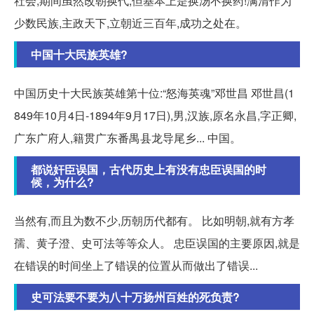
社会,期间虽然改朝换代,但基本上是换汤不换药!满清作为
少数民族,主政天下,立朝近三百年,成功之处在。
中国十大民族英雄?
中国历史十大民族英雄第十位:“怒海英魂”邓世昌 邓世昌(1
849年10月4日-1894年9月17日),男,汉族,原名永昌,字正卿,
广东广府人,籍贯广东番禺县龙导尾乡... 中国。
都说奸臣误国，古代历史上有没有忠臣误国的时
候，为什么?
当然有,而且为数不少,历朝历代都有。 比如明朝,就有方孝
孺、黄子澄、史可法等等众人。 忠臣误国的主要原因,就是
在错误的时间坐上了错误的位置从而做出了错误...
史可法要不要为八十万扬州百姓的死负责?