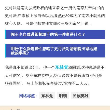
史可法是南明弘光政权的建立者之一,身为南京兵部尚书的
史可法,在崇祯上吊自杀以后,显然已经成为了南方小朝廷的
核心人物。 可是他却在册立哪位王爷为帝的问题...
闯王李自成进紫禁城干的第一件事是什么？
明粉怎么就选择性忽略了史可法对清朝提出割地赔
款的事呢?
东林党
我是真不知道出处!!。 他一个
顽固派,这种说法是不
太可信的!。毕竟东林党中人,绝大多数不是钱谦益,他们是
很顽固的!。 马士英和弘光帝提过,“实在不... 人云。
网络标签：
东林党
明朝
民族英雄