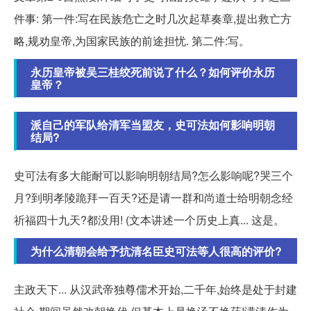
件事: 第一件:写在民族危亡之时几次起草奏章,提出救亡方
略,规劝皇帝,为国家民族的前途担忧. 第二件:写。
永历皇帝被吴三桂绞死前说了什么？如何评价永历
皇帝？
派自己的军队给清军当盟友，史可法如何影响明朝
结局?
史可法有多大能耐可以影响明朝结局?怎么影响呢?哭三个
月?到明孝陵跪拜一百天?还是请一群和尚道士给明朝念经
祈福四十九天?都没用! (文本讲述一个历史上真... 这是。
为什么清朝会给予抗清名臣史可法等人很高的评价?
主政天下... 从汉武帝独尊儒术开始,二千年,始终是处于封建