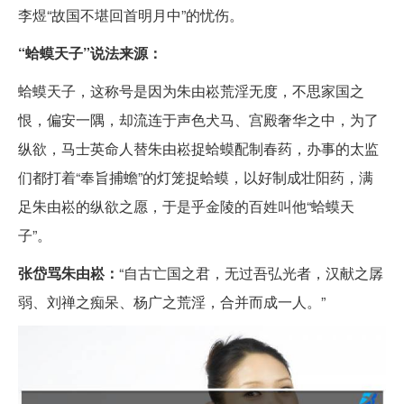
李煜“故国不堪回首明月中”的忧伤。
“蛤蟆天子”说法来源：
蛤蟆天子，这称号是因为朱由崧荒淫无度，不思家国之
恨，偏安一隅，却流连于声色犬马、宫殿奢华之中，为了
纵欲，马士英命人替朱由崧捉蛤蟆配制春药，办事的太监
们都打着“奉旨捕蟾”的灯笼捉蛤蟆，以好制成壮阳药，满
足朱由崧的纵欲之愿，于是乎金陵的百姓叫他“蛤蟆天
子”。
张岱骂朱由崧：
“自古亡国之君，无过吾弘光者，汉献之孱
弱、刘禅之痴呆、杨广之荒淫，合并而成一人。”