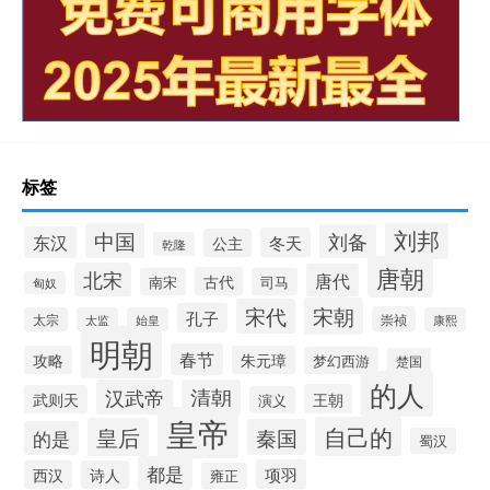
标签
刘邦
中国
刘备
东汉
冬天
公主
乾隆
唐朝
北宋
唐代
古代
南宋
司马
匈奴
宋朝
宋代
孔子
崇祯
太宗
太监
始皇
康熙
明朝
春节
攻略
朱元璋
梦幻西游
楚国
的人
汉武帝
清朝
王朝
武则天
演义
皇帝
自己的
皇后
秦国
的是
蜀汉
都是
项羽
西汉
诗人
雍正