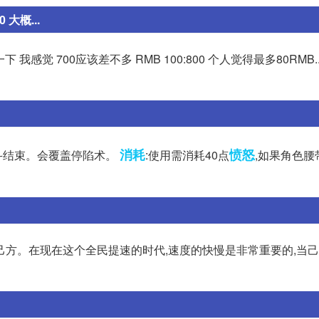
大概...
感觉 700应该差不多 RMB 100:800 个人觉得最多80RMB..
消耗
愤怒
战斗结束。会覆盖停陷术。
:使用需消耗40点
,如果角色腰
己方。在现在这个全民提速的时代,速度的快慢是非常重要的,当