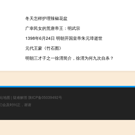
冬天怎样护理辣椒花盆
广幸民女的荒唐帝王：明武宗
1398年6月24日 明朝开国皇帝朱元璋逝世
元代王蒙《竹石图》
明朝三才子之一徐渭简介，徐渭为何九次自杀？
站地图
|
疑难解答
陕ICP备05039492号
，我们会及时纠正，谢谢