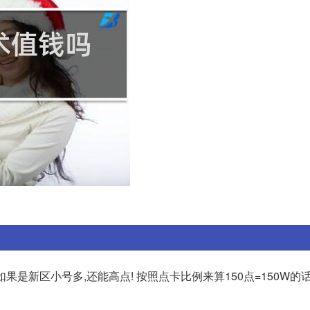
! 如果是新区小号多,还能高点! 按照点卡比例来算150点=150W的话