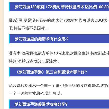
梦幻西游130项链 172初灵 带特技凝滞术 区比例100.800 
爆3点灵 要是没有石头的话 大约700左右吧 可以去CBG找一下 我
吧 特技不错不是国标 。
梦幻西游里的凝滞术有什么用/?
凝滞术 效果:降低敌方单体10%速度,次回合生效,持续到
特效,消耗32点愤怒... 凝滞术 。
《梦幻西游手游》流云诀和凝滞术哪个好?
流云诀和凝滞术一个增一个减,但是最终的收益都是体现在
一个一速的方寸,那么我们可以。
梦幻西游手游凝滞术攻略分享?