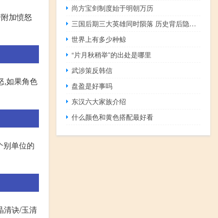
尚方宝剑制度始于明朝万历
带附加愤怒
三国后期三大英雄同时陨落 历史背后隐藏惊人内幕
世界上有多少种鲸
“片月秋稍举”的出处是哪里
武涉策反韩信
怒,如果角色
盘盈是好事吗
东汉六大家族介绍
什么颜色和黄色搭配最好看
个别单位的
晶清诀/玉清