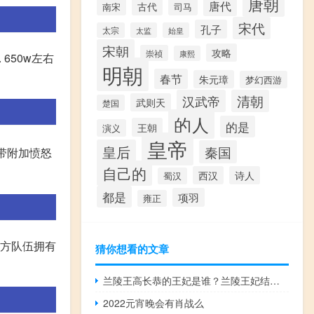
唐朝
唐代
古代
南宋
司马
宋代
孔子
太宗
太监
始皇
宋朝
攻略
崇祯
康熙
 650w左右
明朝
春节
朱元璋
梦幻西游
汉武帝
清朝
武则天
楚国
的人
的是
王朝
演义
皇帝
皇后
秦国
带附加愤怒
自己的
西汉
诗人
蜀汉
都是
项羽
雍正
己方队伍拥有
猜你想看的文章
兰陵王高长恭的王妃是谁？兰陵王妃结局如何？
2022元宵晚会有肖战么