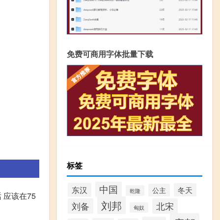
免费可商用字体批量下载
标签
中国
东汉
冬天
公主
乾隆
 应该在75
刘邦
刘备
北宋
匈奴