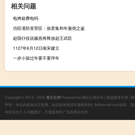
相关问题
电烤箱费电吗
功臣谨防变罪臣：侯君集和年羹尧之鉴
赵国仆役说服燕将释放赵王武臣
1127年6月12日南宋建立
一岁小孩过年要不要拜年
Copyright © 2012 - 2026
看历史网
Powered by
网站分类目录
|
精选推荐文章
|
网
声明：本站内容来自互联网，如信息有错误可发邮件到f_fb#foxmail.com说明
本站仅为个人兴趣爱好，不接盈利性广告及商业合作