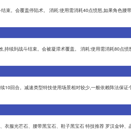
战斗结束。会覆盖停陷术。 消耗:使用需消耗40点愤怒,如果角色腰
效,持续到战斗结束。会被凝滞术覆盖。 消耗:使用需消耗80点愤
度,持续10回合。减速类型特技使用场景相对较少,一般依赖阵法保证
石、衣服光芒石、腰带黑宝石、鞋子黑宝石 特技推荐 罗汉金钟、