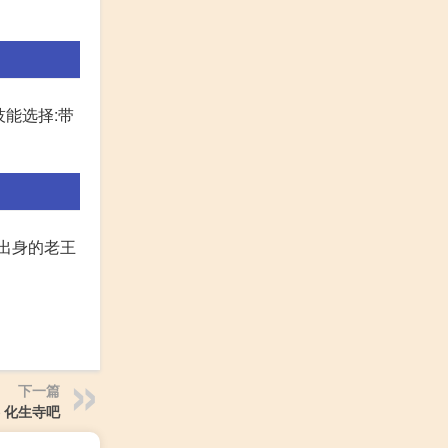
技能选择:带
根出身的老王
下一篇
 化生寺吧