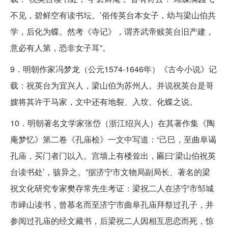
不见，碧鲜空有读书坛。’俗传英台本女子，幼与梁山伯共
学，后化为蝶。然考《寺记》，谓齐武帝赎英台旧产建，
意必有人第，恐非女子耳”。
9．明朝作家冯梦龙（公元1574-1646年）《古今小说》记
载：祝英台为宜兴人，梁山伯为苏州人。并说祝英台是哥
嫂将其许于马家，文中还有地裂、入坟、化蝶之说。
10．明朝著名文学家张岱（浙江绍兴人）在其著作集《陶
庵梦忆》第二卷《孔庙桧》一文中写道：“己巳，至曲阜谒
孔庙，买门者门以入。宫墙上有楼耸出，匾曰‘梁山伯祝英
台读书处’，骇异之。”据济宁市文物局副局长、著名的梁
祝文化研究专家樊存常先生考证：梁祝二人在济宁市邹城
市峄山读书，曾慕名而至济宁市曲阜孔庙拜祭过孔子，并
参阅过孔庙的经文藏书，后梁祝二人因相互思恋而死，惊