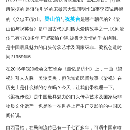
所依据的,是辗转引述的宋徽宗大观间明州知事李茂诚所撰
梁山伯
祝英台
的《义忠王(梁山。
与
是哪个朝代的?《梁
山伯与祝英台》是中国古代民间四大爱情故事之一, 民间流
传已有1700多年,可谓家喻户晓,被誉为爱情的千古绝唱。
是中国最具魅力的口头传承艺术及国家级非... 梁祝创造时
间?1959年5
在2016年G20峰会文艺晚会《最忆是杭州》上，一曲《梁
祝》引人入胜，美轮美奂，但你知道民间故事《梁祝》在
历史上是什么样的存在吗？今天，让我们带梳理一下。
《梁祝传说》是中国最具魅力的口头传承艺术及国家级非
物质文化遗产，也是唯一在世界上产生广泛影响的中国民
间传说。
自西晋始，在民间流传已有一千七百多年，可谓中国家喻