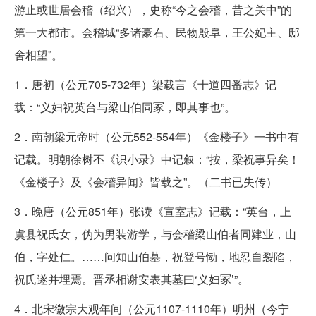
游止或世居会稽（绍兴），史称“今之会稽，昔之关中”的
第一大都市。会稽城“多诸豪右、民物殷阜，王公妃主、邸
舍相望”。
1．唐初（公元705-732年）梁载言《十道四番志》记
载：“义妇祝英台与梁山伯同冢，即其事也”。
2．南朝梁元帝时（公元552-554年）《金楼子》一书中有
记载。明朝徐树丕《识小录》中记叙：“按，梁祝事异矣！
《金楼子》及《会稽异闻》皆载之”。（二书已失传）
3．晚唐（公元851年）张读《宣室志》记载：“英台，上
虞县祝氏女，伪为男装游学，与会稽梁山伯者同肄业，山
伯，字处仁。……问知山伯墓，祝登号恸，地忍自裂陷，
祝氏遂并埋焉。晋丞相谢安表其墓曰‘义妇冢’”。
4．北宋徽宗大观年间（公元1107-1110年）明州（今宁