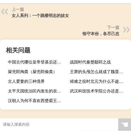
上一篇
女人系列：一个跳楼明志的妓女
下一篇
恪守本份，各尽己忠
相关问题
中国古代哪位皇帝登基后还被人打耳光？
战国时代秦楚鄢郢之战
屎壳郎掏粪（屎壳郎偷粪）
王莽的头颅怎么就成了魏晋的国宝？
古人爱妻的三种境界
靖难之役时北元为什么不趁机攻打明朝
太平天国统治区内发生的农民暴动
武汉科技技术学院公办还是民办 武汉科技大学职业技术学院
汉朝人为何不喜欢西楚霸王项羽
☚