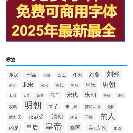
标签
刘邦
中国
刘备
东汉
冬天
公主
乾隆
唐朝
北宋
唐代
古代
南宋
司马
匈奴
宋朝
宋代
孔子
崇祯
太宗
太监
始皇
康熙
明朝
春节
攻略
朱元璋
梦幻西游
楚国
的人
汉武帝
清朝
王朝
武则天
演义
皇帝
自己的
皇后
秦国
的是
蜀汉