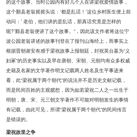
的这个故事。当时公园内有好几个人在讲梁祝爱情故事，
这个鄞县老翁摇摇头说：‘都是乱话！’这位乡村医生便上前
动问：’ 老伯，他们讲的是乱话，那真话究竟是怎样的
呢?’鄞县老翁便讲了这个故事。”，因此该文作者将这位宁
波公园老翁讲述的故事刊登在了报刊山海经上，而事实上
根据晋朝谢安有感于梁祝故事上报朝廷，封祝英台墓为“义
妇冢”的历史事实以及早在唐朝、宋朝、元朝均有众多权威
史籍及名家的文学著作明文记载两人姓名及生平事迹来
看，此“梁祝属于两个朝代”的说法并不是历史文献记载，
而是民间百姓的主观臆想，因为如若梁祝二人之一出生于
明朝，唐、宋、元三朝文学著作不可能对明朝发生的事情
有记载，由此可见，所谓“梁祝属于两个朝代”的民间传言
是错误的。
梁祝故里之争