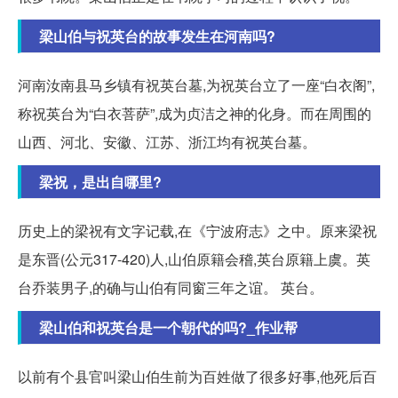
梁山伯与祝英台的故事发生在河南吗?
河南汝南县马乡镇有祝英台墓,为祝英台立了一座“白衣阁”,
称祝英台为“白衣菩萨”,成为贞洁之神的化身。而在周围的
山西、河北、安徽、江苏、浙江均有祝英台墓。
梁祝，是出自哪里?
历史上的梁祝有文字记载,在《宁波府志》之中。原来梁祝
是东晋(公元317-420)人,山伯原籍会稽,英台原籍上虞。英
台乔装男子,的确与山伯有同窗三年之谊。 英台。
梁山伯和祝英台是一个朝代的吗?_作业帮
以前有个县官叫梁山伯生前为百姓做了很多好事,他死后百