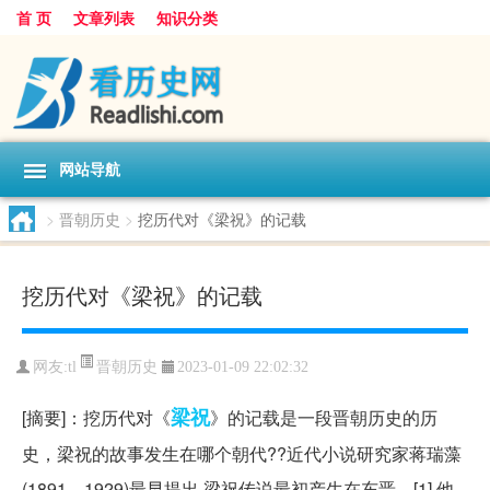
首 页
文章列表
知识分类
网站导航
>
晋朝历史
>
挖历代对《梁祝》的记载
挖历代对《梁祝》的记载
晋朝历史
网友:
tl
2023-01-09 22:02:32
梁祝
[摘要]：挖历代对《
》的记载是一段晋朝历史的历
史，梁祝的故事发生在哪个朝代??近代小说研究家蒋瑞藻
(1891—1929)最早提出,梁祝传说最初产生在东晋。[1] 他