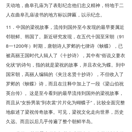
天动地，曲阜孔庙为了表彰纪念他们忠义精神，特地于二
人在曲阜孔庙读书的地方标以牌匾，以示纪念。
11．中国的梁祝故事，流传到国外至今发现的最早要属近
邻朝鲜、韩国了。新近研究发现，在五代十国至宋朝（91
8一1200年）时期，唐朝诗人罗邺的七律诗《蛱蝶》，已
被高丽王国时代人辑人了《十抄诗》，其中有“俗说义妻衣
化状”的诗句，指的就是梁祝的故事，并且衣化为蝶。到中
国宋朝，高丽人编辑的《夹注名贤十抄诗》，不但收入了
罗邺的《蛱蝶》诗，而且在注释中加上了一段《梁山伯祝
英台传》。这是至今看到的最早流传到国外的梁祝故事，
而且从“女扮男装”到衣裳“片片化为蝴蝶子”，比较全面完整
地叙述了梁祝传奇故事。可见，梁祝文化走向世界，历史
久远。而且以后几乎传遍了整个朝鲜半岛。