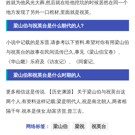
姓就为他风光大葬,然后就在给他挖坑的时候居然在同一个
地方发现了另外一口棺材,里面就是祝英。
梁山伯与祝英台是什么朝代的人?
小说中记载的是东晋,请参考以下资料,希望对你有用梁山伯
与祝英台的故事在民间流传已久,事见《梁山伯宝卷》、
《华山畿》乐府及《访友记》、《同窗记。
梁山伯和祝英台是什么时期的人
更多相信这是传说. 【历史渊源】 关于梁山伯与祝英台这
两个人,有资料这样记载:梁是明代人,祝是南北朝人,两者相
隔千年.祝本是侠女,劫富济贫,曾三去。
网络标签：
梁山伯
梁祝
祝英台