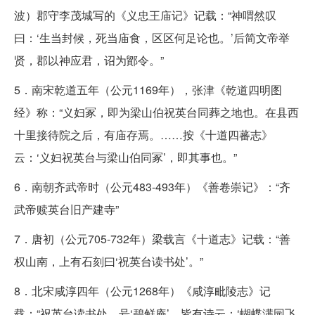
波）郡守李茂城写的《义忠王庙记》记载：“神喟然叹
曰：‘生当封候，死当庙食，区区何足论也。’后简文帝举
贤，郡以神应君，诏为鄮令。”
5．南宋乾道五年（公元1169年），张津《乾道四明图
经》称：“义妇冢，即为梁山伯祝英台同葬之地也。在县西
十里接待院之后，有庙存焉。……按《十道四蕃志》
云：‘义妇祝英台与梁山伯同冢’，即其事也。”
6．南朝齐武帝时（公元483-493年）《善卷崇记》：“齐
武帝赎英台旧产建寺”
7．唐初（公元705-732年）梁载言《十道志》记载：“善
权山南，上有石刻曰‘祝英台读书处’。”
8．北宋咸淳四年（公元1268年）《咸淳毗陵志》记
载：“祝英台读书处，号‘碧鲜庵’。皆有诗云：‘蝴蝶满园飞