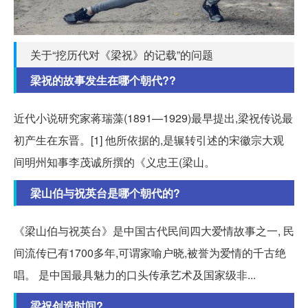
关于“挖历代对《梁祝》的记载”的问题
梁祝的故事发生在哪个朝代??
近代小说研究家蒋瑞藻(1891—1929)最早提出,梁祝传说最
初产生在东晋。[1] 他所依据的,是辗转引述的宋徽宗大观
间明州知事李茂诚所撰的《义忠王(梁山。
梁山伯与祝英台是哪个朝代的?
《梁山伯与祝英台》是中国古代民间四大爱情故事之一, 民
间流传已有1700多年,可谓家喻户晓,被誉为爱情的千古绝
唱。 是中国最具魅力的口头传承艺术及国家级非...
梁祝创造时间?