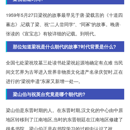
1959年5月27日梁祝的故事最早见于唐·梁载言的《十道四
蕃志》,记载了梁、祝“二人尝同学”、“同冢”的故事。晚唐·
张读的《宣宝志》有较详细的记载。到明代。
那位知道梁祝是什么朝代的故事?时代背景是什么?
全国七处梁祝坟墓三处读书处梁祝起源地确定有点难 当民
间文艺界为古琴进入世界非物质文化遗产名录庆贺时,正在
进行的“梁祝申遗”东家又新增一处—。
梁山伯与祝英台究竟是哪个朝代的?
梁山伯是东晋时期的人。在东晋时期,汉文化的中心由中原
地区转移到了江南地区,当时的东晋朝廷在江南地区修建了
很多书院。梁山伯正是在书院学习的过程中认识了祝。