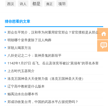
都是
项羽
西汉
诗人
雍正
猜你想看的文章
郑众生平简介，汉和帝为何重用宦官郑众？宦官擅权是从郑众开始的吗？
明朝哪个皇帝废除了活人殉葬
宋朝人喝茶方法
八卦史记之二十：装神弄鬼的新垣平
1142年1月27日 岳飞、岳云及张宪等被以“莫须有”的罪名杀害
上古时代玉器简介
洛克王国神圣大天使努力值（洛克王国神圣大天使）
辽宁高中教材是什么版本
鲧禹治水出自哪本书
郑成功收复台湾，中国的武器水平占据优势吗？