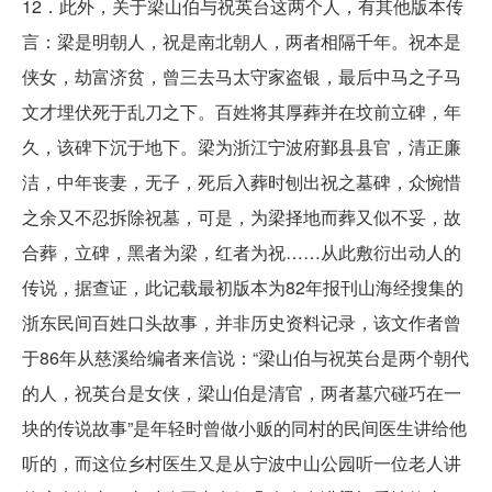
12．此外，关于梁山伯与祝英台这两个人，有其他版本传
言：梁是明朝人，祝是南北朝人，两者相隔千年。祝本是
侠女，劫富济贫，曾三去马太守家盗银，最后中马之子马
文才埋伏死于乱刀之下。百姓将其厚葬并在坟前立碑，年
久，该碑下沉于地下。梁为浙江宁波府鄞县县官，清正廉
洁，中年丧妻，无子，死后入葬时刨出祝之墓碑，众惋惜
之余又不忍拆除祝墓，可是，为梁择地而葬又似不妥，故
合葬，立碑，黑者为梁，红者为祝……从此敷衍出动人的
传说，据查证，此记载最初版本为82年报刊山海经搜集的
浙东民间百姓口头故事，并非历史资料记录，该文作者曾
于86年从慈溪给编者来信说：“梁山伯与祝英台是两个朝代
的人，祝英台是女侠，梁山伯是清官，两者墓穴碰巧在一
块的传说故事”是年轻时曾做小贩的同村的民间医生讲给他
听的，而这位乡村医生又是从宁波中山公园听一位老人讲