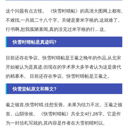
这个问题有点古怪。 《快雪时晴帖》的高清大图网上都有,
不难找,一共就二十八个字。关键是要米字格的,这就难了。
行书啊,恕我孤陋寡闻,真的没见过米字格的行... 这。
快雪时晴帖是真迹吗?
目前还存在争议。快雪时晴帖是王羲之晚年的作品,从北宋
开始被认为是真迹,但现在的学术界大多学者认为这是唐代
的精摹本。 目前还存在争议。快雪时晴帖是王羲之。
快雪堂帖原文和释文?
羲之顿首,快雪时晴,佳想安善。未果为结力不次。王羲之顿
首。山阴张侯。 《快雪时晴帖》共全文4行,28字。它是作
为一封信札写就的,其内容是作者在大雪初晴时以。