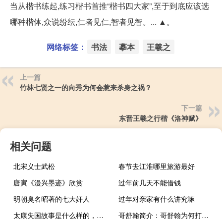
当从楷书练起,练习楷书首推“楷书四大家”,至于到底应该选
哪种楷体,众说纷纭,仁者见仁,智者见智。... ▲。
网络标签：
书法
摹本
王羲之
上一篇
竹林七贤之一的向秀为何会惹来杀身之祸？
下一篇
东晋王羲之行楷《洛神赋》
相关问题
北宋义士武松
春节去江淮哪里旅游最好
唐寅《漫兴墨迹》欣赏
过年前几天不能借钱
明朝臭名昭著的七大奸人
过年对亲家有什么讲究嘛
太康​失国故事是什么样的，太康​失国后谁复国
哥舒翰简介：哥舒翰为何打不过安禄山？