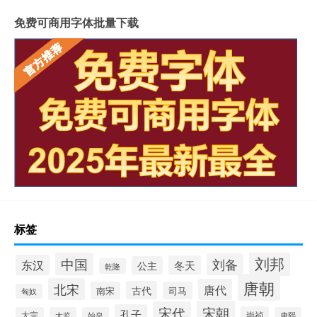
免费可商用字体批量下载
标签
刘邦
中国
刘备
东汉
冬天
公主
乾隆
唐朝
北宋
唐代
古代
南宋
司马
匈奴
宋朝
宋代
孔子
崇祯
太宗
太监
始皇
康熙