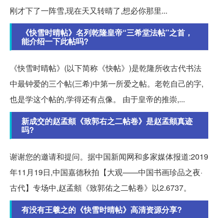
刚才下了一阵雪,现在天又转晴了,想必你那里...
《快雪时晴帖》名列乾隆皇帝“三希堂法帖”之首，
能介绍一下此帖吗?
《快雪时晴帖》(以下简称《快帖》)是乾隆所收古代书法
中最钟爱的三个帖(三希)中第一所爱之帖。老乾自己的字,
也是学这个帖的,学得还有点像。 由于皇帝的推崇,...
新成交的赵孟頫《致郭右之二帖卷》是赵孟頫真迹
吗?
谢谢您的邀请和提问。据中国新闻网和多家媒体报道:2019
年11月19日,中国嘉德秋拍【大观——中国书画珍品之夜·
古代】专场中,赵孟頫《致郭佑之二帖卷》以2.6737。
有没有王羲之的《快雪时晴帖》高清资源分享?