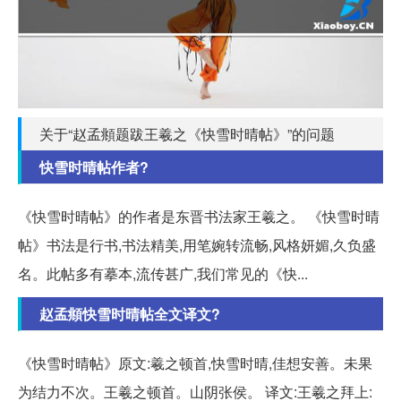
关于“赵孟頫题跋王羲之《快雪时晴帖》”的问题
快雪时晴帖作者?
《快雪时晴帖》的作者是东晋书法家王羲之。 《快雪时晴
帖》书法是行书,书法精美,用笔婉转流畅,风格妍媚,久负盛
名。此帖多有摹本,流传甚广,我们常见的《快...
赵孟頫快雪时晴帖全文译文?
《快雪时晴帖》原文:羲之顿首,快雪时晴,佳想安善。未果
为结力不次。王羲之顿首。山阴张侯。 译文:王羲之拜上: