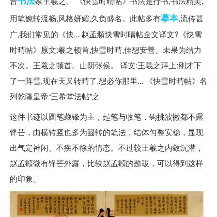
书法
晋
家王羲之。 《快雪时晴帖》书法是行书,书法精美,
摹本
用笔婉转流畅,风格妍媚,久负盛名。此帖多有
,流传甚
广,我们常见的《快... 赵孟頫快雪时晴帖全文译文?《快雪
时晴帖》原文:羲之顿首,快雪时晴,佳想安善。未果为结力
不次。王羲之顿首。山阴张侯。 译文:王羲之拜上:刚才下
了一阵雪,现在天又转晴了,想必你那里... 《快雪时晴帖》名
列乾隆皇帝“三希堂法帖”之
这件书迹以圆笔藏锋为主，起笔与收笔，钩挑波撇都不露
锋芒，由横转竖也多为圆转的笔法，结体匀整安稳，显现
出气定神闲、不疾不徐的情态。不过较王羲之内敛沉潜，
赵孟頫微有锋笀外露，比较赵孟頫的题跋，可以得到这样
的印象。