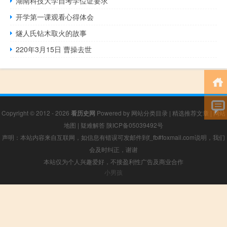
湖南科技大学自考学位证要求
开学第一课观看心得体会
燧人氏钻木取火的故事
220年3月15日 曹操去世
Copyright © 2012 - 2026
看历史网
Powered by
网站分类目录
|
精选推荐文章
|
网站
地图
|
疑难解答
陕ICP备05039492号
声明：本站内容来自互联网，如信息有错误可发邮件到f_fb#foxmail.com说明，我们
会及时纠正，谢谢
本站仅为个人兴趣爱好，不接盈利性广告及商业合作
小男孩