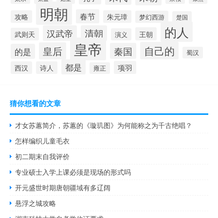
明朝
春节
攻略
朱元璋
梦幻西游
楚国
的人
汉武帝
清朝
王朝
武则天
演义
皇帝
自己的
皇后
秦国
的是
蜀汉
都是
项羽
西汉
诗人
雍正
猜你想看的文章
才女苏蕙简介，苏蕙的《璇玑图》为何能称之为千古绝唱？
怎样编织儿童毛衣
初二期末自我评价
专业硕士入学上课必须是现场的形式吗
开元盛世时期唐朝疆域有多辽阔
悬浮之城攻略