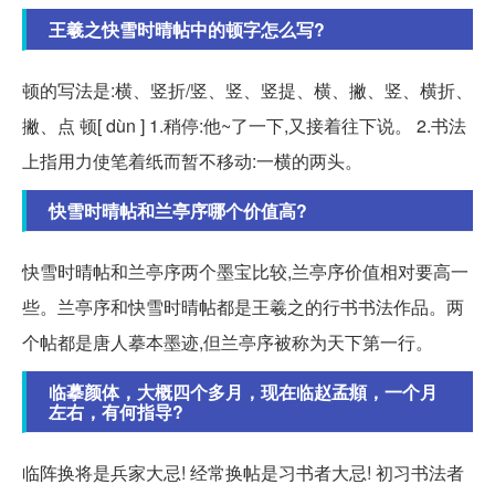
王羲之快雪时晴帖中的顿字怎么写?
顿的写法是:横、竖折/竖、竖、竖提、横、撇、竖、横折、
撇、点 顿[ dùn ] 1.稍停:他~了一下,又接着往下说。 2.书法
上指用力使笔着纸而暂不移动:一横的两头。
快雪时晴帖和兰亭序哪个价值高?
快雪时晴帖和兰亭序两个墨宝比较,兰亭序价值相对要高一
些。兰亭序和快雪时晴帖都是王羲之的行书书法作品。两
个帖都是唐人摹本墨迹,但兰亭序被称为天下第一行。
临摹颜体，大概四个多月，现在临赵孟頫，一个月
左右，有何指导?
临阵换将是兵家大忌! 经常换帖是习书者大忌! 初习书法者